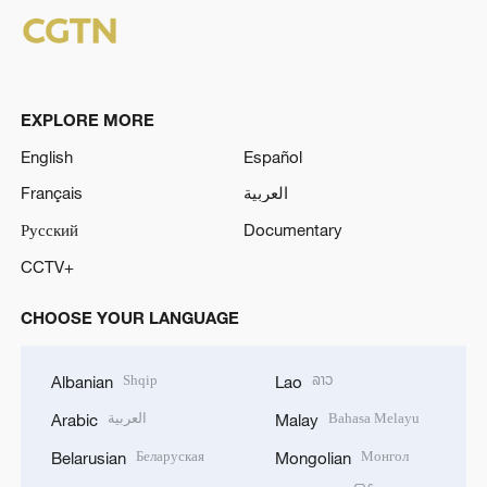
EXPLORE MORE
English
Español
Français
العربية
Русский
Documentary
CCTV+
CHOOSE YOUR LANGUAGE
Shqip
ລາວ
Albanian
Lao
العربية
Bahasa Melayu
Arabic
Malay
Беларуская
Монгол
Belarusian
Mongolian