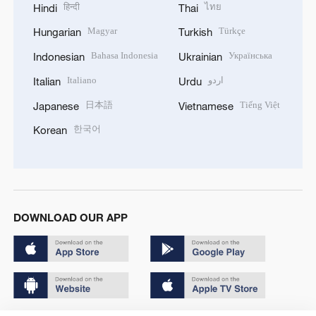
हिन्दी
ไทย
Hindi
Thai
Magyar
Türkçe
Hungarian
Turkish
Bahasa Indonesia
Українська
Indonesian
Ukrainian
Italiano
اردو
Italian
Urdu
日本語
Tiếng Việt
Japanese
Vietnamese
한국어
Korean
DOWNLOAD OUR APP