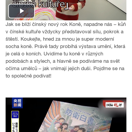
P
Jak se blíží čínský nový rok Koně, napadne nás – kůň
l
v čínské kultuře vždycky představoval sílu, pokrok a
štěstí. Koukejte, hned za mnou je super moderní
a
socha koně. Právě tady probíhá výstava umění, která
je celá o koních. Uvidíme tu koně v různých
y
podobách a stylech, a hlavně se podíváme na svět
očima umělců – jak vnímají jejich duši. Pojďme se na
V
to společně podívat!
i
d
e
o