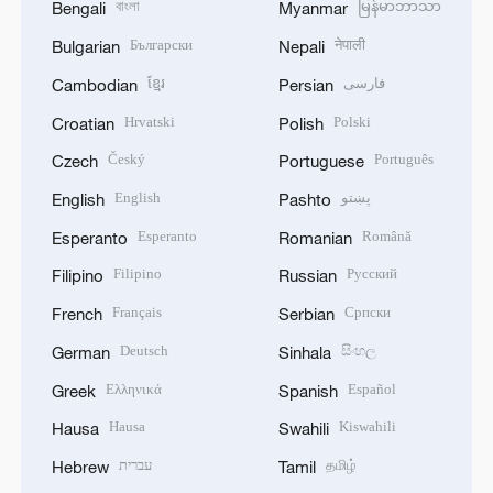
বাংলা
မြန်မာဘာသာ
Bengali
Myanmar
Български
नेपाली
Bulgarian
Nepali
ខ្មែរ
فارسی
Cambodian
Persian
Hrvatski
Polski
Croatian
Polish
Český
Português
Czech
Portuguese
English
پښتو
English
Pashto
Esperanto
Română
Esperanto
Romanian
Filipino
Русский
Filipino
Russian
Français
Српски
French
Serbian
Deutsch
සිංහල
German
Sinhala
Ελληνικά
Español
Greek
Spanish
Hausa
Kiswahili
Hausa
Swahili
עברית
தமிழ்
Hebrew
Tamil