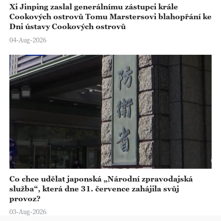
Xi Jinping zaslal generálnímu zástupci krále
Cookových ostrovů Tomu Marstersovi blahopřání ke
Dni ústavy Cookových ostrovů
04-Aug-2026
Co chce udělat japonská „Národní zpravodajská
služba“, která dne 31. července zahájila svůj
provoz?
03-Aug-2026