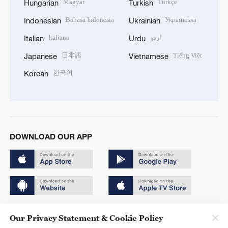
Magyar
Türkçe
Hungarian
Turkish
Bahasa Indonesia
Українська
Indonesian
Ukrainian
Italiano
اردو
Italian
Urdu
日本語
Tiếng Việt
Japanese
Vietnamese
한국어
Korean
DOWNLOAD OUR APP
Copyright © 2024 CGTN.
Our Privacy Statement & Cookie Policy
京ICP备20000184号