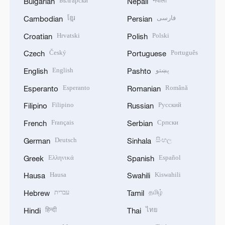
Български
नेपाली
Bulgarian
Nepali
ខ្មែរ
فارسی
Cambodian
Persian
Hrvatski
Polski
Croatian
Polish
Český
Português
Czech
Portuguese
English
پښتو
English
Pashto
Esperanto
Română
Esperanto
Romanian
Filipino
Русский
Filipino
Russian
Français
Српски
French
Serbian
Deutsch
සිංහල
German
Sinhala
Ελληνικά
Español
Greek
Spanish
Hausa
Kiswahili
Hausa
Swahili
עברית
தமிழ்
Hebrew
Tamil
हिन्दी
ไทย
Hindi
Thai