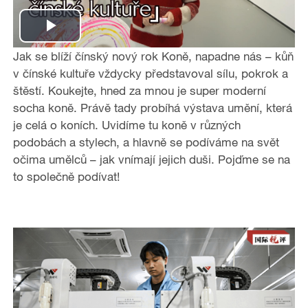
P
Jak se blíží čínský nový rok Koně, napadne nás – kůň
l
v čínské kultuře vždycky představoval sílu, pokrok a
štěstí. Koukejte, hned za mnou je super moderní
a
socha koně. Právě tady probíhá výstava umění, která
je celá o koních. Uvidíme tu koně v různých
y
podobách a stylech, a hlavně se podíváme na svět
očima umělců – jak vnímají jejich duši. Pojďme se na
V
to společně podívat!
i
d
e
o