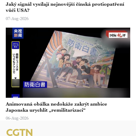
Jaký signál vysílají nejnovější čínská protiopatření
vůči USA?
07-Aug-2026
Animovaná obálka nedokáže zakrýt ambice
Japonska urychlit „remilitarizaci“
06-Aug-2026