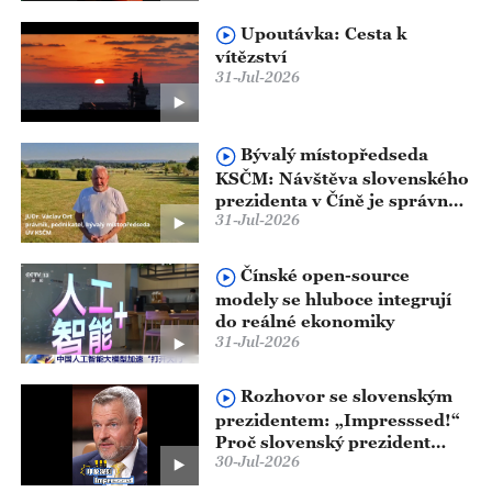
Upoutávka​: Cesta k
vítězství
31-Jul-2026
Bývalý místopředseda
KSČM: Návštěva slovenského
prezidenta v Číně je správnou
31-Jul-2026
cestou pragmatické
spolupráce
Čínské open-source
modely se hluboce integrují
do reálné ekonomiky
31-Jul-2026
Rozhovor se slovenským
prezidentem: „Impresssed!“
Proč slovenský prezident
30-Jul-2026
použil toto slovo k shrnutí
své návštěvy Číny?