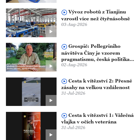
Vývoz robotů z Tianjinu
vzrostl více než čtyřnásobně
03-Aug-2026
Grospič: Pellegriniho
návštěva Číny je vzorem
pragmatismu, česká politika
02-Aug-2026
vůči Číně jde špatným
směrem
Cesta k vítězství 2: Přesné
zásahy na velkou vzdálenost
31-Jul-2026
Cesta k vítězství 1: Válečná
vlajka v očích veterána
31-Jul-2026