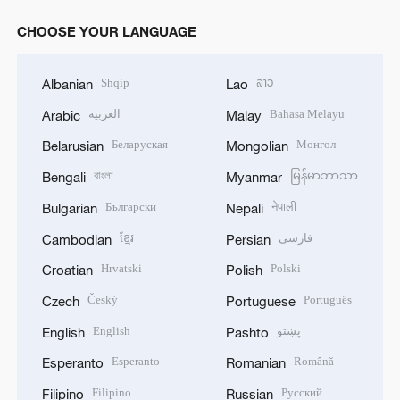
CHOOSE YOUR LANGUAGE
Shqip
ລາວ
Albanian
Lao
العربية
Bahasa Melayu
Arabic
Malay
Беларуская
Монгол
Belarusian
Mongolian
বাংলা
မြန်မာဘာသာ
Bengali
Myanmar
Български
नेपाली
Bulgarian
Nepali
ខ្មែរ
فارسی
Cambodian
Persian
Hrvatski
Polski
Croatian
Polish
Český
Português
Czech
Portuguese
English
پښتو
English
Pashto
Esperanto
Română
Esperanto
Romanian
Filipino
Русский
Filipino
Russian