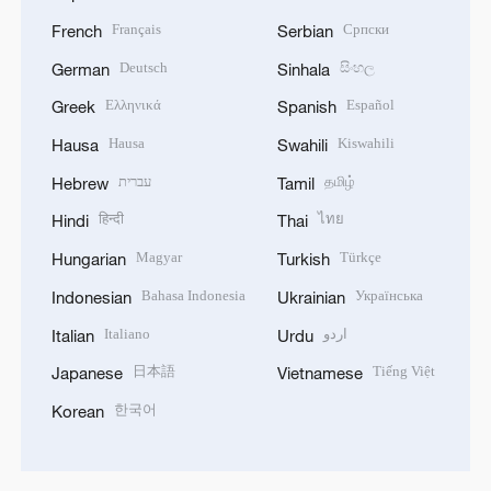
Français
Српски
French
Serbian
Deutsch
සිංහල
German
Sinhala
Ελληνικά
Español
Greek
Spanish
Hausa
Kiswahili
Hausa
Swahili
עברית
தமிழ்
Hebrew
Tamil
हिन्दी
ไทย
Hindi
Thai
Magyar
Türkçe
Hungarian
Turkish
Bahasa Indonesia
Українська
Indonesian
Ukrainian
Italiano
اردو
Italian
Urdu
日本語
Tiếng Việt
Japanese
Vietnamese
한국어
Korean