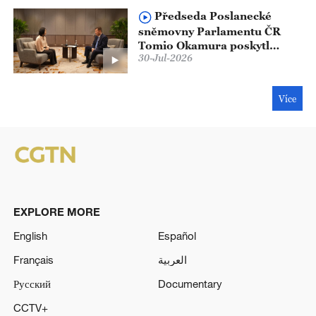
Předseda Poslanecké
sněmovny Parlamentu ČR
Tomio Okamura poskytl
30-Jul-2026
exkluzivní rozhovor české
redakci China Media Group
Více
EXPLORE MORE
English
Español
Français
العربية
Русский
Documentary
CCTV+