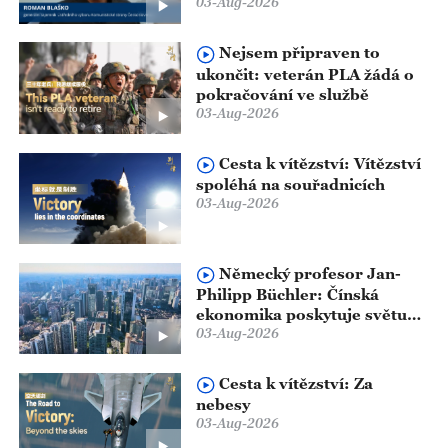
03-Aug-2026
stability a míru
Nejsem připraven to
ukončit: veterán PLA žádá o
pokračování ve službě
03-Aug-2026
Cesta k vítězství: Vítězství
spoléhá na souřadnicích
03-Aug-2026
Německý profesor Jan-
Philipp Büchler: Čínská
ekonomika poskytuje světu
03-Aug-2026
stabilitu, čínský trh poskytuje
různým zemím příležitosti
Cesta k vítězství: Za
nebesy
03-Aug-2026