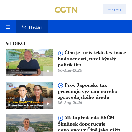
Language
Hledání
VIDEO
Čína je turistická destinace
budoucnosti, tvrdí bývalý
politik Ort
06-Aug-2026
Proč Japonsko tak
přeceňuje význam nového
zpravodajského úřadu
06-Aug-2026
Místopředseda KSČM
Šimůnek doporučuje
dovolenou v Číně jako zážitek