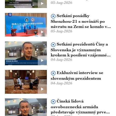
05-Aug-2026
na celý život
Setkání posádky
Shenzhou-21 s novináři po
návratu na Zemi se konalo v
05-Aug-2026
Pekingském kosmickém
centru
Setkání prezidentů Číny a
Slovenska je významným
krokem k posílení vzájemné
04-Aug-2026
spolupráce
Exkluzivní interview se
slovenským prezidentem
04-Aug-2026
Čínská lidová
osvobozenecká armáda
představuje významný prvek