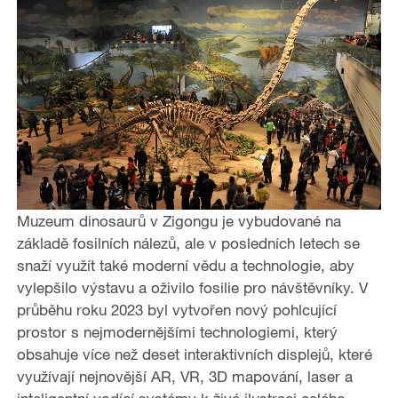
Muzeum dinosaurů v Zigongu je vybudované na
základě fosilních nálezů, ale v posledních letech se
snaží využít také moderní vědu a technologie, aby
vylepšilo výstavu a oživilo fosilie pro návštěvníky. V
průběhu roku 2023 byl vytvořen nový pohlcující
prostor s nejmodernějšími technologiemi, který
obsahuje více než deset interaktivních displejů, které
využívají nejnovější AR, VR, 3D mapování, laser a