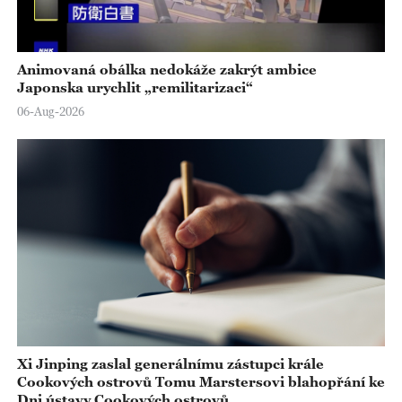
Animovaná obálka nedokáže zakrýt ambice
Japonska urychlit „remilitarizaci“
06-Aug-2026
Xi Jinping zaslal generálnímu zástupci krále
Cookových ostrovů Tomu Marstersovi blahopřání ke
Dni ústavy Cookových ostrovů