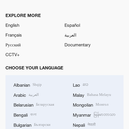
EXPLORE MORE
English
Español
Français
العربية
Русский
Documentary
CCTV+
CHOOSE YOUR LANGUAGE
Shqip
ລາວ
Albanian
Lao
العربية
Bahasa Melayu
Arabic
Malay
Беларуская
Монгол
Belarusian
Mongolian
বাংলা
မြန်မာဘာသာ
Bengali
Myanmar
Български
नेपाली
Bulgarian
Nepali