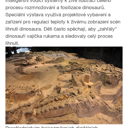
inteligentní vodící systémy k živé ilustraci celého
procesu rozmnožování a fosilizace dinosaurů.
Speciální výstava využívá projektové vybavení a
zařízení pro regulaci teploty k živému zobrazení scén
líhnutí dinosaura. Děti často spěchají, aby „zahřály“
dinosauří vajíčka rukama a sledovaly celý proces
líhnutí.
Prostřednictvím trojrozměrných digitálních