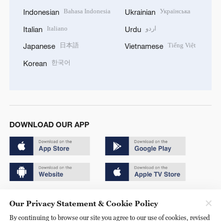
Bahasa Indonesia
Українська
Indonesian
Ukrainian
Italiano
اردو
Italian
Urdu
日本語
Tiếng Việt
Japanese
Vietnamese
한국어
Korean
DOWNLOAD OUR APP
Copyright © 2024 CGTN.
Our Privacy Statement & Cookie Policy
京ICP备20000184号
By continuing to browse our site you agree to our use of cookies, revised