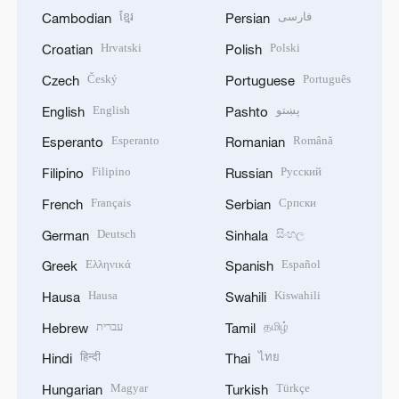
ខ្មែរ
فارسی
Cambodian
Persian
Hrvatski
Polski
Croatian
Polish
Český
Português
Czech
Portuguese
English
پښتو
English
Pashto
Esperanto
Română
Esperanto
Romanian
Filipino
Русский
Filipino
Russian
Français
Српски
French
Serbian
Deutsch
සිංහල
German
Sinhala
Ελληνικά
Español
Greek
Spanish
Hausa
Kiswahili
Hausa
Swahili
עברית
தமிழ்
Hebrew
Tamil
हिन्दी
ไทย
Hindi
Thai
Magyar
Türkçe
Hungarian
Turkish