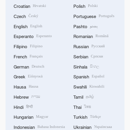
Hrvatski
Polski
Croatian
Polish
Český
Português
Czech
Portuguese
English
پښتو
English
Pashto
Esperanto
Română
Esperanto
Romanian
Filipino
Русский
Filipino
Russian
Français
Српски
French
Serbian
Deutsch
සිංහල
German
Sinhala
Ελληνικά
Español
Greek
Spanish
Hausa
Kiswahili
Hausa
Swahili
עברית
தமிழ்
Hebrew
Tamil
हिन्दी
ไทย
Hindi
Thai
Magyar
Türkçe
Hungarian
Turkish
Bahasa Indonesia
Українська
Indonesian
Ukrainian