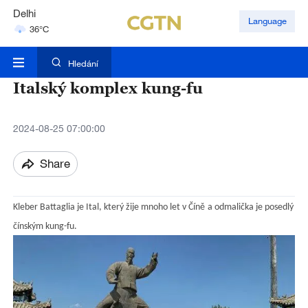
Hyderabad
Language
42°C
Mumbai
31°C
Hledání
Italský komplex kung-fu
2024-08-25 07:00:00
Share
Kleber Battaglia je Ital, který žije mnoho let v Čín
ě
a odmalička je posedlý
čínským kung-fu.