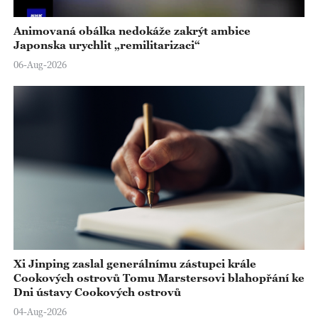
Animovaná obálka nedokáže zakrýt ambice
Japonska urychlit „remilitarizaci“
06-Aug-2026
Xi Jinping zaslal generálnímu zástupci krále
Cookových ostrovů Tomu Marstersovi blahopřání ke
Dni ústavy Cookových ostrovů
04-Aug-2026