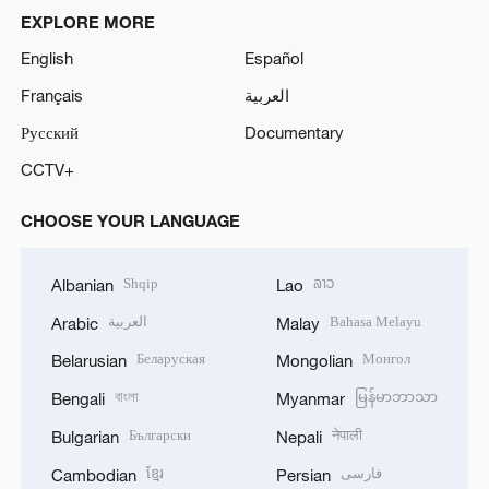
EXPLORE MORE
English
Español
Français
العربية
Русский
Documentary
CCTV+
CHOOSE YOUR LANGUAGE
Shqip
ລາວ
Albanian
Lao
العربية
Bahasa Melayu
Arabic
Malay
Беларуская
Монгол
Belarusian
Mongolian
বাংলা
မြန်မာဘာသာ
Bengali
Myanmar
Български
नेपाली
Bulgarian
Nepali
ខ្មែរ
فارسی
Cambodian
Persian