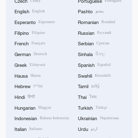
Český
Português
Czech
Portuguese
English
پښتو
English
Pashto
Esperanto
Română
Esperanto
Romanian
Filipino
Русский
Filipino
Russian
Français
Српски
French
Serbian
Deutsch
සිංහල
German
Sinhala
Ελληνικά
Español
Greek
Spanish
Hausa
Kiswahili
Hausa
Swahili
עברית
தமிழ்
Hebrew
Tamil
हिन्दी
ไทย
Hindi
Thai
Magyar
Türkçe
Hungarian
Turkish
Bahasa Indonesia
Українська
Indonesian
Ukrainian
Italiano
اردو
Italian
Urdu