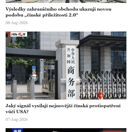
Výsledky zahraničního obchodu ukazují novou
podobu „čínské příležitosti 2.0“
08-Aug-2026
Jaký signál vysílají nejnovější čínská protiopatření
vůči USA?
07-Aug-2026