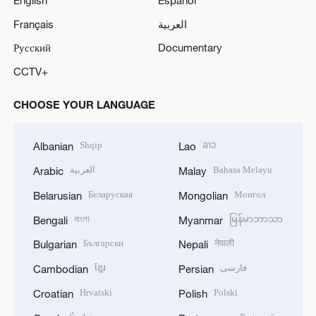
Français
العربية
Русский
Documentary
CCTV+
CHOOSE YOUR LANGUAGE
Shqip
ລາວ
Albanian
Lao
العربية
Bahasa Melayu
Arabic
Malay
Беларуская
Монгол
Belarusian
Mongolian
বাংলা
မြန်မာဘာသာ
Bengali
Myanmar
Български
नेपाली
Bulgarian
Nepali
ខ្មែរ
فارسی
Cambodian
Persian
Hrvatski
Polski
Croatian
Polish