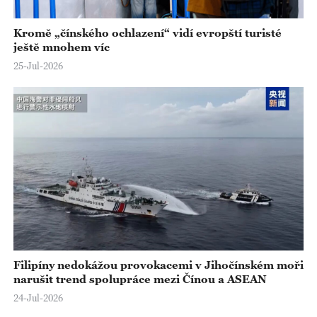
o
Kromě „čínského ochlazení“ vidí evropští turisté
ještě mnohem víc
25-Jul-2026
Filipíny nedokážou provokacemi v Jihočínském moři
narušit trend spolupráce mezi Čínou a ASEAN
24-Jul-2026