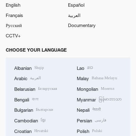
English
Español
Français
العربية
Русский
Documentary
CCTV+
CHOOSE YOUR LANGUAGE
Shqip
ລາວ
Albanian
Lao
العربية
Bahasa Melayu
Arabic
Malay
Беларуская
Монгол
Belarusian
Mongolian
বাংলা
မြန်မာဘာသာ
Bengali
Myanmar
Български
नेपाली
Bulgarian
Nepali
ខ្មែរ
فارسی
Cambodian
Persian
Hrvatski
Polski
Croatian
Polish