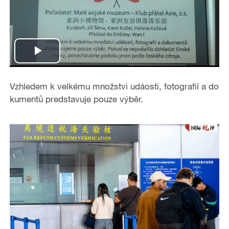
P
l
Vzhledem k velkému množstvi udáosti, fotografií a do
kumentů predstavuje pouze výběr.
a
y
V
i
d
e