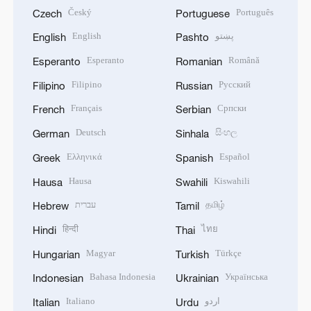
Český
Português
Czech
Portuguese
English
پښتو
English
Pashto
Esperanto
Română
Esperanto
Romanian
Filipino
Русский
Filipino
Russian
Français
Српски
French
Serbian
Deutsch
සිංහල
German
Sinhala
Ελληνικά
Español
Greek
Spanish
Hausa
Kiswahili
Hausa
Swahili
עברית
தமிழ்
Hebrew
Tamil
हिन्दी
ไทย
Hindi
Thai
Magyar
Türkçe
Hungarian
Turkish
Bahasa Indonesia
Українська
Indonesian
Ukrainian
Italiano
اردو
Italian
Urdu