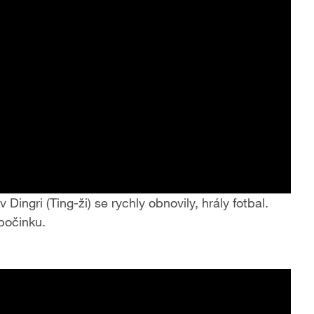
ingri (Ting-ži) se rychly obnovily, hrály fotbal.
dpočinku.