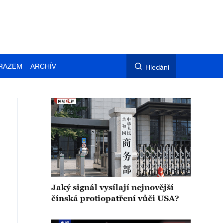
RAZEM
ARCHÍV
Hledání
Jaký signál vysílají nejnovější
čínská protiopatření vůči USA?