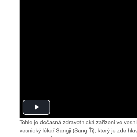
i
d
e
o
P
Tohle je dočasná zdravotnická zařízení ve vesnic
l
vesnický lékař Sangji (Sang Ťi), který je zde h