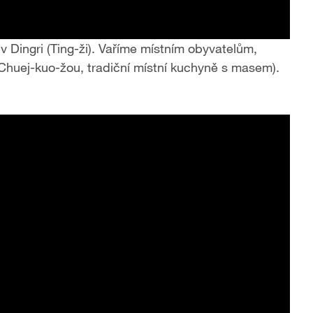
v Dingri (Ting-ži). Vaříme místním obyvatelům,
huej-kuo-žou, tradiční místní kuchyně s masem).