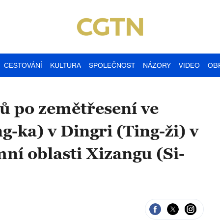
CESTOVÁNÍ
KULTURA
SPOLEČNOST
NÁZORY
VIDEO
OB
lů po zemětřesení ve
g-ka) v Dingri (Ting-ži) v
ní oblasti Xizangu (Si-