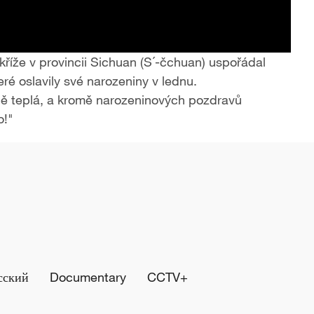
říže v provincii Sichuan (S´-čchuan) uspořádal
eré oslavily své narozeniny v lednu.
ně teplá, a kromě narozeninových pozdravů
o!"
сский
Documentary
CCTV+