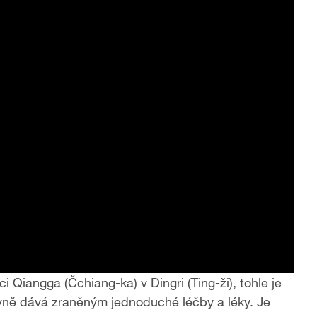
i Qiangga (Čchiang-ka) v Dingri (Ting-ži), tohle je
lavně dává zraněným jednoduché léčby a léky. Je