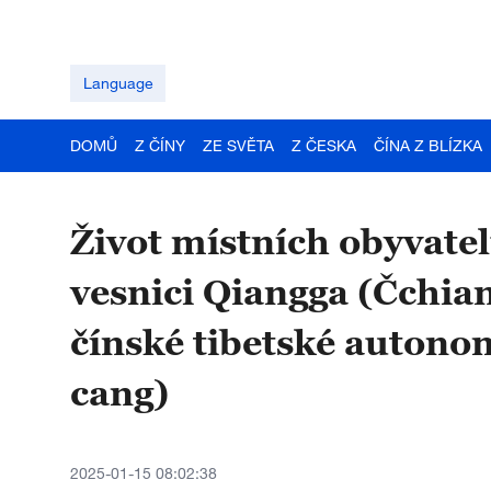
Language
DOMŮ
Z ČÍNY
ZE SVĚTA
Z ČESKA
ČÍNA Z BLÍZKA
Život místních obyvate
vesnici Qiangga (Čchian
čínské tibetské autonom
cang)
2025-01-15 08:02:38