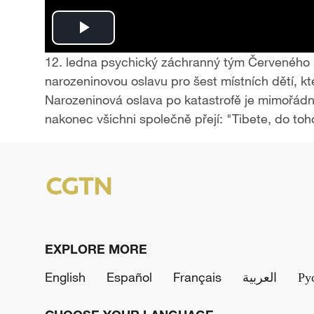
P
12. ledna psychický záchranný tým Červeného k
l
narozeninovou oslavu pro šest místních dětí, kt
Narozeninová oslava po katastrofě je mimořád
a
nakonec všichni společně přejí: "Tibete, do toh
y
V
i
d
EXPLORE MORE
e
English
Español
Français
العربية
Ру
o