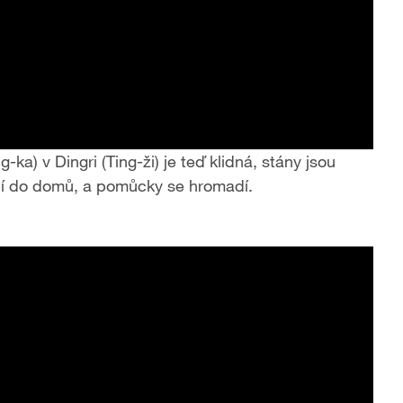
a) v Dingri (Ting-ži) je teď klidná, stány jsou
jí do domů, a pomůcky se hromadí.