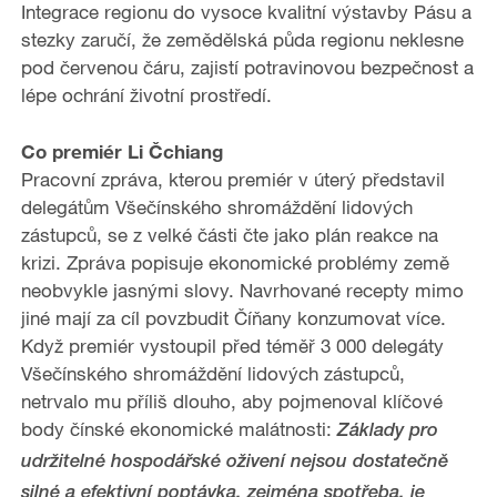
Integrace regionu do vysoce kvalitní výstavby Pásu a
stezky zaručí, že zemědělská půda regionu neklesne
pod červenou čáru, zajistí potravinovou bezpečnost a
lépe ochrání životní prostředí.
Co premiér Li Čchiang
Pracovní zpráva, kterou premiér v úterý představil
delegátům Všečínského shromáždění lidových
zástupců, se z velké části čte jako plán reakce na
krizi. Zpráva popisuje ekonomické problémy země
neobvykle jasnými slovy. Navrhované recepty mimo
jiné mají za cíl povzbudit Číňany konzumovat více.
Když premiér vystoupil před téměř 3 000 delegáty
Všečínského shromáždění lidových zástupců,
netrvalo mu příliš dlouho, aby pojmenoval klíčové
body čínské ekonomické malátnosti:
Základy pro
udržitelné hospodářské oživení nejsou dostatečně
silné a efektivní poptávka, zejména spotřeba, je