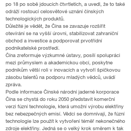
po 18 po sobě jdoucích čtvrtletích, a uvedl, že to také
odráží rostoucí celosvětové uznání čínských
technologických produktů.
Důležité je vědět, že Čína se zavazuje rozšířit
otevírání se na vyšší úrovni, stabilizovat zahraniční
obchod a investice a podporovat prvotřídní
podnikatelské prostředí.
Čína zreformuje výzkumné ústavy, posílí spolupráci
mezi průmyslem a akademickou obcí, poskytne
podnikům větší roli v inovacích a vytvoří špičkovou
zásobu talentů na podporu mladých vědců, uvádí
zpráva.
Podle informace Čínské národní jaderné korporace
Čína se chystá do roku 2050 představit komerční
verzi fúzní technologie, která umožní výrobu elektřiny
bez nebezpečných emisí. Vědci se domnívají, že fúzní
technologie lze použít k vytvoření téměř nekonečného
zdroje elektřiny. Jedná se o velký krok směrem k tak