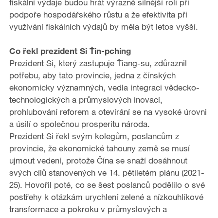
fiskální výdaje budou hrát výrazně silnější roli při
podpoře hospodářského růstu a že efektivita při
využívání fiskálních výdajů by měla být letos vyšší.
Co řekl prezident Si Ťin-pching
Prezident Si, který zastupuje Ťiang-su, zdůraznil
potřebu, aby tato provincie, jedna z čínských
ekonomicky významných, vedla integraci vědecko-
technologických a průmyslových inovací,
prohlubování reforem a otevírání se na vysoké úrovni
a úsilí o společnou prosperitu národa.
Prezident Si řekl svým kolegům, poslancům z
provincie, že ekonomické tahouny země se musí
ujmout vedení, protože Čína se snaží dosáhnout
svých cílů stanovených ve 14. pětiletém plánu (2021-
25). Hovořil poté, co se šest poslanců podělilo o své
postřehy k otázkám urychlení zelené a nízkouhlíkové
transformace a pokroku v průmyslových a