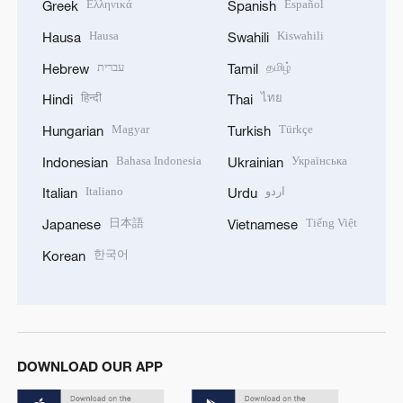
Ελληνικά
Español
Greek
Spanish
Hausa
Kiswahili
Hausa
Swahili
עברית
தமிழ்
Hebrew
Tamil
हिन्दी
ไทย
Hindi
Thai
Magyar
Türkçe
Hungarian
Turkish
Bahasa Indonesia
Українська
Indonesian
Ukrainian
Italiano
اردو
Italian
Urdu
日本語
Tiếng Việt
Japanese
Vietnamese
한국어
Korean
DOWNLOAD OUR APP