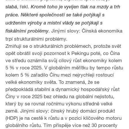
, řekl.
slabá
Kromě toho je vyvíjen tlak na mzdy a trh
práce. Některé společnosti se také potýkají s
udržením výroby a místní vlády se potýkají s
. Jinými slovy: Čínská ekonomika
fiskálními problémy
trpí strukturálními problémy.
Zmiňuji se o strukturálních problémech, protože svět
opět obrátil svoji pozornost k Pekingu poté, co Čína
ve středu oznámila svůj cílový růst ekonomiky kolem
5 % v roce 2025. V globálním měřítku by tempo růstu
kolem 5 % zařadilo Čínu mezi nejrychleji rostoucí
velké ekonomiky světa. To znamená,
že se
předpokládá stabilní a dynamický hospodářský růst
Číny v roce 2025 bez ohledu na globální nejistotu,
který by se rovnal ročnímu výkonu středně velké
země. Jinými slovy: čínský hrubý domácí produkt
(HDP) je na cestě k růstu a v pozici klíčového motoru
globálního růstu. Tím přispěje více než 30 procenty