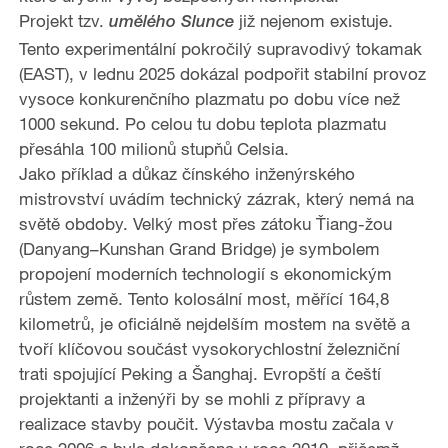
Projekt tzv.
již nejenom existuje.
umělého Slunce
Tento experimentální pokročilý supravodivý tokamak
(EAST), v lednu 2025 dokázal podpořit stabilní provoz
vysoce konkurenčního plazmatu po dobu více než
1000 sekund. Po celou tu dobu teplota plazmatu
přesáhla 100 milionů stupňů Celsia.
Jako příklad a důkaz čínského inženýrského
mistrovství uvádím technický zázrak, který nemá na
světě obdoby. Velký most přes zátoku Ťiang-žou
(Danyang–Kunshan Grand Bridge) je symbolem
propojení moderních technologií s ekonomickým
růstem země. Tento kolosální most, měřící 164,8
kilometrů, je oficiálně nejdelším mostem na světě a
tvoří klíčovou součást vysokorychlostní železniční
trati spojující Peking a Šanghaj. Evropští a čeští
projektanti a inženýři by se mohli z přípravy a
realizace stavby poučit. Výstavba mostu začala v