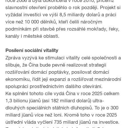
roce 2006 a byla dokončena v roce 2010, přičemž
slavnostní otevření proběhlo o rok později. Projekt si
vyžádal investici ve výši 8,5 miliardy dolarů a práci
více než 10 000 dělníků, kteří čelili náročným
podmínkám při stavbě přes rozsáhlé mokřady, řeky,
kanály i městské oblasti.
Posílení sociální vitality
Zpráva vyzývá ke stimulaci vitality celé společnosti a
slibuje, že Čína bude pevně realizovat strategii
rozšiřování domácí poptávky, posilovat domácí
ekonomiku, řídit její expanzi a rozšiřovat mezinárodní
spolupráci prostřednictvím dalšího otevírání.
Ke splnění tohoto cíle vydá Čína v roce 2025 celkem
1,3 bilionu jüanů (asi 182 miliard dolarů) ultra-
dlouhých speciálních státních dluhopisů. To je o 300
miliard jüanů více než loni. Kromě toho v roce 2025
ústřední vláda vyčlení 735 miliard jüanů na investice.