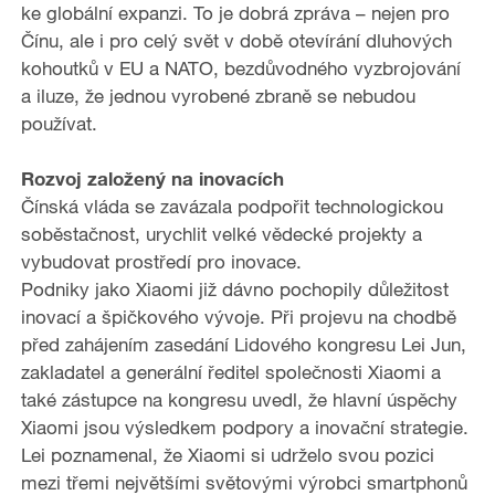
ke globální expanzi. To je dobrá zpráva – nejen pro
Čínu, ale i pro celý svět v době otevírání dluhových
kohoutků v EU a NATO, bezdůvodného vyzbrojování
a iluze, že jednou vyrobené zbraně se nebudou
používat.
Rozvoj založený na inovacích
Čínská vláda se zavázala podpořit technologickou
soběstačnost, urychlit velké vědecké projekty a
vybudovat prostředí pro inovace.
Podniky jako Xiaomi již dávno pochopily důležitost
inovací a špičkového vývoje. Při projevu na chodbě
před zahájením zasedání Lidového kongresu Lei Jun,
zakladatel a generální ředitel společnosti Xiaomi a
také zástupce na kongresu uvedl, že hlavní úspěchy
Xiaomi jsou výsledkem podpory a inovační strategie.
Lei poznamenal, že Xiaomi si udrželo svou pozici
mezi třemi největšími světovými výrobci smartphonů