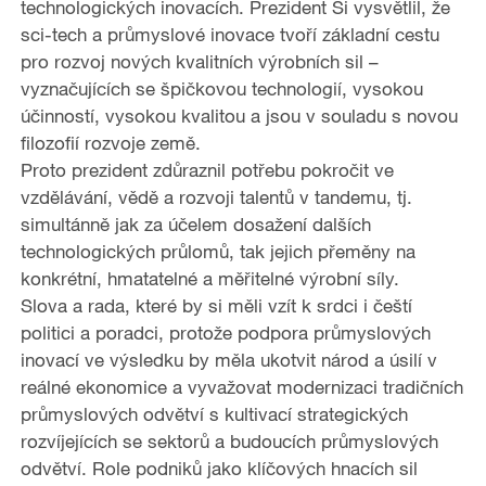
technologických inovacích. Prezident Si vysvětlil, že
sci-tech a průmyslové inovace tvoří základní cestu
pro rozvoj nových kvalitních výrobních sil –
vyznačujících se špičkovou technologií, vysokou
účinností, vysokou kvalitou a jsou v souladu s novou
filozofií rozvoje země.
Proto prezident zdůraznil potřebu pokročit ve
vzdělávání, vědě a rozvoji talentů v tandemu, tj.
simultánně jak za účelem dosažení dalších
technologických průlomů, tak jejich přeměny na
konkrétní, hmatatelné a měřitelné výrobní síly.
Slova a rada, které by si měli vzít k srdci i čeští
politici a poradci, protože podpora průmyslových
inovací ve výsledku by měla ukotvit národ a úsilí v
reálné ekonomice a vyvažovat modernizaci tradičních
průmyslových odvětví s kultivací strategických
rozvíjejících se sektorů a budoucích průmyslových
odvětví. Role podniků jako klíčových hnacích sil