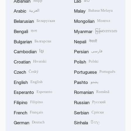
Shqip
ລາວ
Albanian
Lao
العربية
Bahasa Melayu
Arabic
Malay
Беларуская
Монгол
Belarusian
Mongolian
বাংলা
မြန်မာဘာသာ
Bengali
Myanmar
Български
नेपाली
Bulgarian
Nepali
ខ្មែរ
فارسی
Cambodian
Persian
Hrvatski
Polski
Croatian
Polish
Český
Português
Czech
Portuguese
English
پښتو
English
Pashto
Esperanto
Română
Esperanto
Romanian
Filipino
Русский
Filipino
Russian
Français
Српски
French
Serbian
Deutsch
සිංහල
German
Sinhala