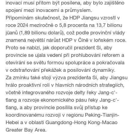
inovací musí přitom být posílena, aby bylo zajištěno
spojení mezi inovacemi a průmyslem.
Připomínám skutečnost, že HDP Jiangsu vzrostl v
roce 2024 meziročně o 5,8 procenta na 13,7 bilionu
jüanů (1,89 bilionu dolarů), což podle provinční vlády
znamená největší nárůst HDP v Číně v loňském roce.
Proto se nabízí, jak doporučil prezident Si, aby
provincie se ujala vedení při prohlubování reforem a
otevírání se světu formou spolupráce a pokračovala
v odstraňování překážek a posilování dynamiky.
Za zmínku také stojí výzva prezidenta Si, aby Jiangsu
hrálo proaktivní roli v hlavních národních strategiích,
včetně integrovaného rozvoje delty řeky Jang-c'-
ťiang a rozvoje ekonomického pásu řeky Jang-c'-
ťiang, a aby provincie posílila svůj přístup ke
koordinovanému rozvoji v regionu Peking-Tianjin-
Hebei a v oblasti Guangdong-Hong Kong-Macao
Greater Bay Area.