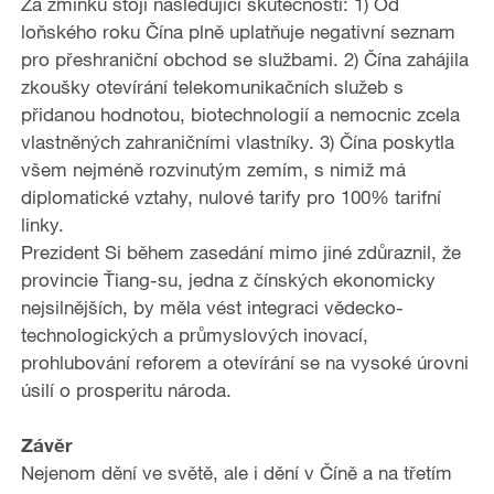
Za zmínku stojí následující skutečnosti: 1) Od
loňského roku Čína plně uplatňuje negativní seznam
pro přeshraniční obchod se službami. 2) Čína zahájila
zkoušky otevírání telekomunikačních služeb s
přidanou hodnotou, biotechnologií a nemocnic zcela
vlastněných zahraničními vlastníky. 3) Čína poskytla
všem nejméně rozvinutým zemím, s nimiž má
diplomatické vztahy, nulové tarify pro 100% tarifní
linky.
Prezident Si během zasedání mimo jiné zdůraznil, že
provincie Ťiang-su, jedna z čínských ekonomicky
nejsilnějších, by měla vést integraci vědecko-
technologických a průmyslových inovací,
prohlubování reforem a otevírání se na vysoké úrovni
úsilí o prosperitu národa.
Závěr
Nejenom dění ve světě, ale i dění v Číně a na třetím