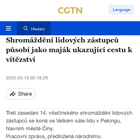
Language
Hledání
Shromáždění lidových zástupců
působí jako maják ukazující cestu k
vítězství
2025-03-10 02:18:29
Share
T
řetí
zasedání 14. všečínského shromáždění lidových
zástupců
se koná
ve Velkém sále lidu v Pekingu,
hlavním městě Číny.
Pracovní zpráva, předložená národnímu