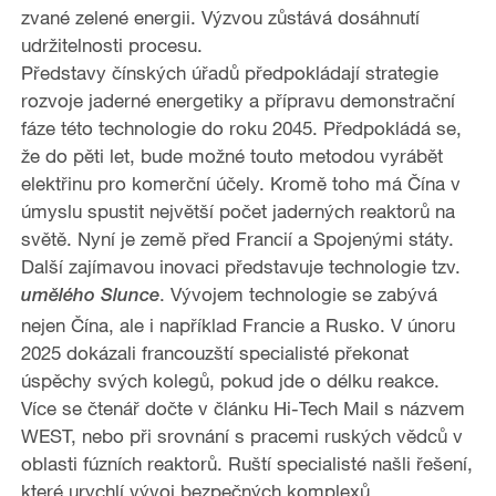
zvané zelené energii. Výzvou zůstává dosáhnutí
udržitelnosti procesu.
Představy čínských úřadů předpokládají strategie
rozvoje jaderné energetiky a přípravu demonstrační
fáze této technologie do roku 2045. Předpokládá se,
že do pěti let, bude možné touto metodou vyrábět
elektřinu pro komerční účely. Kromě toho má Čína v
úmyslu spustit největší počet jaderných reaktorů na
světě. Nyní je země před Francií a Spojenými státy.
Další zajímavou inovaci představuje technologie tzv.
. Vývojem technologie se zabývá
umělého Slunce
nejen Čína, ale i například Francie a Rusko. V únoru
2025 dokázali francouzští specialisté překonat
úspěchy svých kolegů, pokud jde o délku reakce.
Více se čtenář dočte v článku Hi-Tech Mail s názvem
WEST, nebo při srovnání s pracemi ruských vědců v
oblasti fúzních reaktorů. Ruští specialisté našli řešení,
které urychlí vývoj bezpečných komplexů.