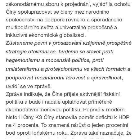
zákonodárnému sboru k projednání, vyjádřila ochotu
Číny spolupracovat se členy mezinárodního
společenství na podpoře rovného a spořádaného
multipolárního světa a univerzálně prospěšné a
inkluzivní ekonomické globalizaci.
Zůstaneme pevní v prosazování vzájemně prospěšné
strategie otevírání se, budeme se stavět proti
hegemonismu a mocenské politice, proti
unilateralismu a protekcionismu ve všech formách a
,
podporovat mezinárodní férovost a spravedlnost
uvádí se ve zprávě.
Zpráva indikuje, že Čína přijala aktivnější fiskální
politiku a bude i nadále uplatňovat přiměřeně
akomodativní měnovou politiku. Poprvé v moderní
historii Číny KS Číny stanovila poměr deficitu k HDP
na 4 procenta. To znamená nárůst o jeden procentní
bod oproti loňskému roku.
Zpráva také naznačuje, že