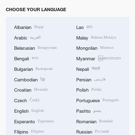
CHOOSE YOUR LANGUAGE
Shqip
ລາວ
Albanian
Lao
العربية
Bahasa Melayu
Arabic
Malay
Беларуская
Монгол
Belarusian
Mongolian
বাংলা
မြန်မာဘာသာ
Bengali
Myanmar
Български
नेपाली
Bulgarian
Nepali
ខ្មែរ
فارسی
Cambodian
Persian
Hrvatski
Polski
Croatian
Polish
Český
Português
Czech
Portuguese
English
پښتو
English
Pashto
Esperanto
Română
Esperanto
Romanian
Filipino
Русский
Filipino
Russian