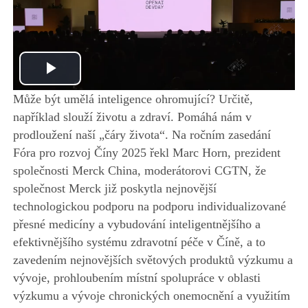
P
Může být umělá inteligence ohromující? Určitě,
l
například slouží životu a zdraví. Pomáhá nám v
prodloužení naší „čáry života“. Na ročním zasedání
a
Fóra pro rozvoj Číny 2025 řekl Marc Horn, prezident
společnosti Merck China, moderátorovi CGTN, že
y
společnost Merck již poskytla nejnovější
V
technologickou podporu na podporu individualizované
přesné medicíny a vybudování inteligentnějšího a
i
efektivnějšího systému zdravotní péče v Číně, a to
zavedením nejnovějších světových produktů výzkumu a
d
vývoje, prohloubením místní spolupráce v oblasti
výzkumu a vývoje chronických onemocnění a využitím
e