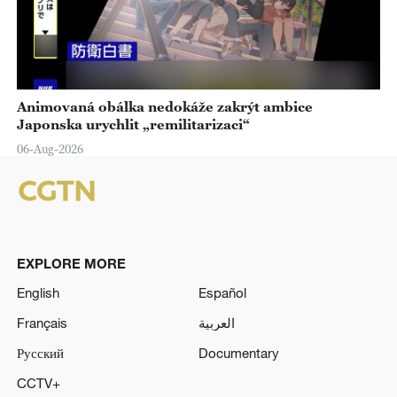
Animovaná obálka nedokáže zakrýt ambice
Japonska urychlit „remilitarizaci“
06-Aug-2026
EXPLORE MORE
English
Español
Français
العربية
Русский
Documentary
CCTV+