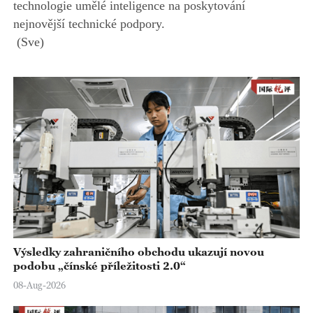
technologie umělé inteligence na poskytování
o
nejnovější technické podpory.
(Sve)
Výsledky zahraničního obchodu ukazují novou
podobu „čínské příležitosti 2.0“
08-Aug-2026