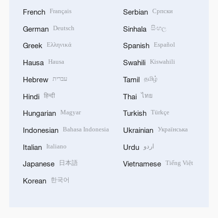
Français
Српски
French
Serbian
Deutsch
සිංහල
German
Sinhala
Ελληνικά
Español
Greek
Spanish
Hausa
Kiswahili
Hausa
Swahili
עברית
தமிழ்
Hebrew
Tamil
हिन्दी
ไทย
Hindi
Thai
Magyar
Türkçe
Hungarian
Turkish
Bahasa Indonesia
Українська
Indonesian
Ukrainian
Italiano
اردو
Italian
Urdu
日本語
Tiếng Việt
Japanese
Vietnamese
한국어
Korean