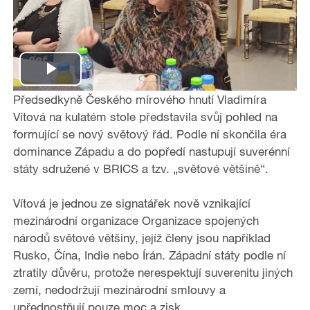
P
Předsedkyně Českého mírového hnutí Vladimíra
l
Vítová na kulatém stole představila svůj pohled na
formující se nový světový řád. Podle ní skončila éra
a
dominance Západu a do popředí nastupují suverénní
státy sdružené v BRICS a tzv. „světové většině“.
y
Vítová je jednou ze signatářek nově vznikající
V
mezinárodní organizace Organizace spojených
i
národů světové většiny, jejíž členy jsou například
Rusko, Čína, Indie nebo Írán. Západní státy podle ní
d
ztratily důvěru, protože nerespektují suverenitu jiných
zemí, nedodržují mezinárodní smlouvy a
e
upřednostňují pouze moc a zisk.