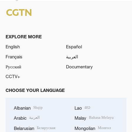
EXPLORE MORE
English
Español
Français
العربية
Русский
Documentary
CCTV+
CHOOSE YOUR LANGUAGE
Shqip
ລາວ
Albanian
Lao
العربية
Bahasa Melayu
Arabic
Malay
Беларуская
Монгол
Belarusian
Mongolian