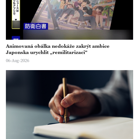
Animovaná obálka nedokáže zakrýt ambice
Japonska urychlit „remilitarizaci“
06-Aug-2026