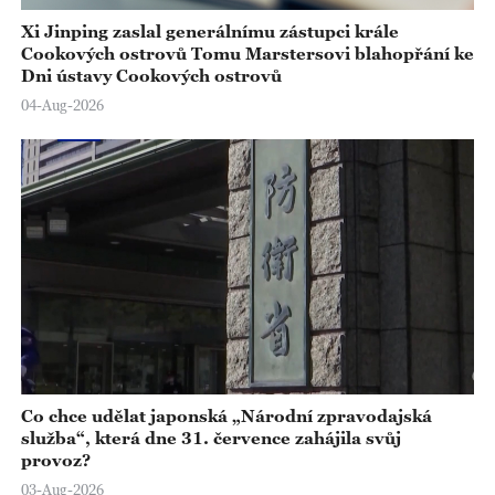
Xi Jinping zaslal generálnímu zástupci krále
Cookových ostrovů Tomu Marstersovi blahopřání ke
Dni ústavy Cookových ostrovů
04-Aug-2026
Co chce udělat japonská „Národní zpravodajská
služba“, která dne 31. července zahájila svůj
provoz?
03-Aug-2026