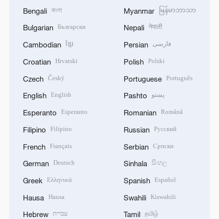
বাংলা
မြန်မာဘာသာ
Bengali
Myanmar
Български
नेपाली
Bulgarian
Nepali
ខ្មែរ
فارسی
Cambodian
Persian
Hrvatski
Polski
Croatian
Polish
Český
Português
Czech
Portuguese
English
پښتو
English
Pashto
Esperanto
Română
Esperanto
Romanian
Filipino
Русский
Filipino
Russian
Français
Српски
French
Serbian
Deutsch
සිංහල
German
Sinhala
Ελληνικά
Español
Greek
Spanish
Hausa
Kiswahili
Hausa
Swahili
עברית
தமிழ்
Hebrew
Tamil