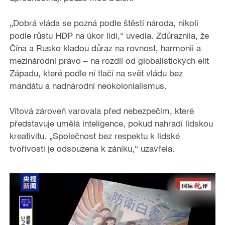
o
„Dobrá vláda se pozná podle štěstí národa, nikoli
podle růstu HDP na úkor lidí,“ uvedla. Zdůraznila, že
Čína a Rusko kladou důraz na rovnost, harmonii a
mezinárodní právo – na rozdíl od globalistických elit
Západu, které podle ní tlačí na svět vládu bez
mandátu a nadnárodní neokolonialismus.
Vítová zároveň varovala před nebezpečím, které
představuje umělá inteligence, pokud nahradí lidskou
kreativitu. „Společnost bez respektu k lidské
tvořivosti je odsouzena k zániku,“ uzavřela.