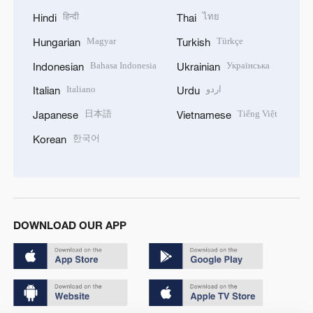
हिन्दी
ไทย
Hindi
Thai
Magyar
Türkçe
Hungarian
Turkish
Bahasa Indonesia
Українська
Indonesian
Ukrainian
Italiano
اردو
Italian
Urdu
日本語
Tiếng Việt
Japanese
Vietnamese
한국어
Korean
DOWNLOAD OUR APP