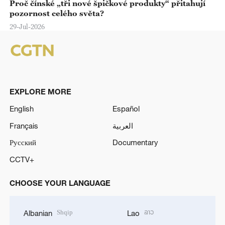
Proč čínské „tři nové špičkové produkty“ přitahují
pozornost celého světa?
29-Jul-2026
EXPLORE MORE
English
Español
Français
العربية
Русский
Documentary
CCTV+
CHOOSE YOUR LANGUAGE
Shqip
ລາວ
Albanian
Lao