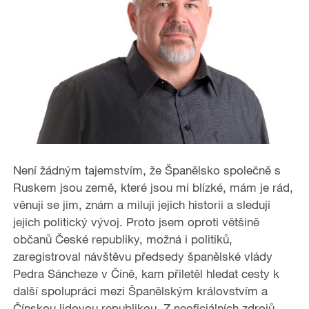
Není žádným tajemstvím, že Španělsko společně s
Ruskem jsou země, které jsou mi blízké, mám je rád,
věnuji se jim, znám a miluji jejich historii a sleduji
jejich politický vývoj. Proto jsem oproti většině
občanů České republiky, možná i politiků,
zaregistroval návštěvu předsedy španělské vlády
Pedra Sáncheze v Číně, kam přiletěl hledat cesty k
další spolupráci mezi Španělským královstvím a
Čínskou lidovou republikou. Z neoficiálních zdrojů