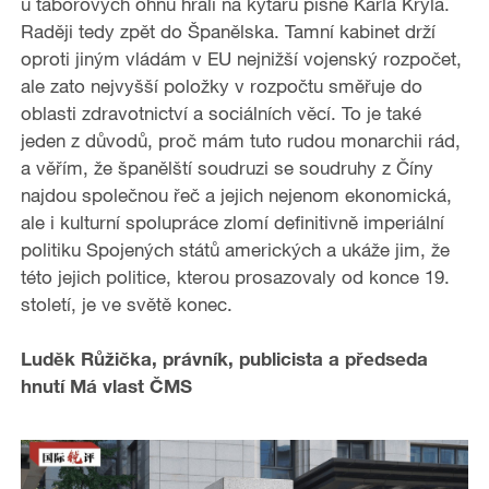
u táborových ohňů hráli na kytaru písně Karla Kryla.
Raději tedy zpět do Španělska. Tamní kabinet drží
oproti jiným vládám v EU nejnižší vojenský rozpočet,
ale zato nejvyšší položky v rozpočtu směřuje do
oblasti zdravotnictví a sociálních věcí. To je také
jeden z důvodů, proč mám tuto rudou monarchii rád,
a věřím, že španělští soudruzi se soudruhy z Číny
najdou společnou řeč a jejich nejenom ekonomická,
ale i kulturní spolupráce zlomí definitivně imperiální
politiku Spojených států amerických a ukáže jim, že
této jejich politice, kterou prosazovaly od konce 19.
století, je ve světě konec.
Luděk Růžička, právník, publicista a předseda
hnutí Má vlast ČMS