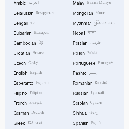
العربية
Bahasa Melayu
Arabic
Malay
Беларуская
Монгол
Belarusian
Mongolian
বাংলা
မြန်မာဘာသာ
Bengali
Myanmar
Български
नेपाली
Bulgarian
Nepali
ខ្មែរ
فارسی
Cambodian
Persian
Hrvatski
Polski
Croatian
Polish
Český
Português
Czech
Portuguese
English
پښتو
English
Pashto
Esperanto
Română
Esperanto
Romanian
Filipino
Русский
Filipino
Russian
Français
Српски
French
Serbian
Deutsch
සිංහල
German
Sinhala
Ελληνικά
Español
Greek
Spanish