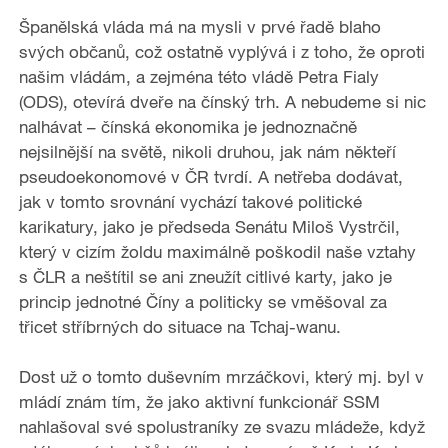
Španělská vláda má na mysli v prvé řadě blaho
svých občanů, což ostatně vyplývá i z toho, že oproti
našim vládám, a zejména této vládě Petra Fialy
(ODS), otevírá dveře na čínský trh. A nebudeme si nic
nalhávat – čínská ekonomika je jednoznačně
nejsilnější na světě, nikoli druhou, jak nám někteří
pseudoekonomové v ČR tvrdí. A netřeba dodávat,
jak v tomto srovnání vychází takové politické
karikatury, jako je předseda Senátu Miloš Vystrčil,
který v cizím žoldu maximálně poškodil naše vztahy
s ČLR a neštítil se ani zneužít citlivé karty, jako je
princip jednotné Číny a politicky se vměšoval za
třicet stříbrných do situace na Tchaj-wanu.
Dost už o tomto duševním mrzáčkovi, který mj. byl v
mládí znám tím, že jako aktivní funkcionář SSM
nahlašoval své spolustraníky ze svazu mládeže, když