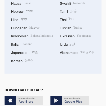
Hausa
Kiswahili
Hausa
Swahili
עברית
தமிழ்
Hebrew
Tamil
हिन्दी
ไทย
Hindi
Thai
Magyar
Türkçe
Hungarian
Turkish
Bahasa Indonesia
Українська
Indonesian
Ukrainian
Italiano
اردو
Italian
Urdu
日本語
Tiếng Việt
Japanese
Vietnamese
한국어
Korean
DOWNLOAD OUR APP