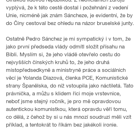
vyplývá, že k této cestě dostal i požehnání z vedení
Unie, nicméně jak znám Sáncheze, je evidentní, že by
do Číny cestoval bez ohledu na názor bruselské junty.
Ostatně Pedro Sánchez je mi sympatický i v tom, že
jako první předseda vlády odmítl složit přísahu na
Bibli. Myslím si, že jeho vládě otevřelo cestu do
nejvyšších čínských kruhů to, že jeho druhá
místopředsedkyně a ministryně práce a sociálních
věcí je Yolanda Díazová, členka PCE, Komunistické
strany Španělska, do níž vstoupila jako náctiletá. Tato
právnička, a můžu s klidem říci moje vrstevnice,
neboť jsme stejný ročník, je pro mě opravdovou
autentickou komunistkou, která opravdu věří tomu,
co dělá, z čehož by si u nás mnozí soudruzi měli vzít
příklad, a tentokrát to říkám bez jakékoli ironie.