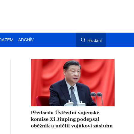
RAZEM
ARCHÍV
Hledání
Předseda Ústřední vojenské
komise Xi Jinping podepsal
oběžník a udělil vojákovi zásluhu