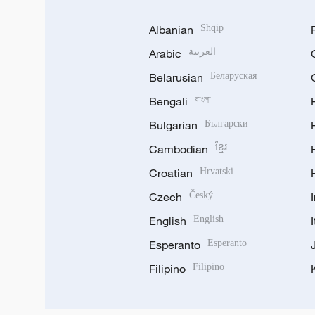
Albanian
Shqip
Arabic
العربية
Belarusian
Беларуская
Bengali
বাংলা
Bulgarian
Български
Cambodian
ខ្មែរ
Croatian
Hrvatski
Czech
Český
English
English
Esperanto
Esperanto
Filipino
Filipino