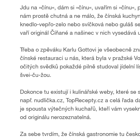
Jdu na »čínu«, dám si »čínu«, uvařím si »čínu«, 
nám prostě chutná a ne málo, že čínská kuchyně
knedlo-vepřo-zelo nebo svíčková nebo guláš se
vaří originál Číňané a našinec v nich vysedává
Třeba o zpěváku Karlu Gottovi je všeobecně zná
čínské restauraci u nás, která byla v pražské V
očitých svědků pokaždé pilně studoval jídelní l
švei-ču-žou.
Dokonce tu existují i kulinářské weby, které se
např. nudlička.cz, TopRecepty.cz a celá řada d
je spousta výtečných kuchařů, kteří vám vysek
od originálu nerozeznatelná.
Za sebe tvrdím, že čínská gastronomie tu česko