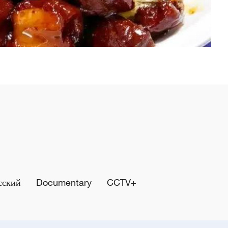
сский
Documentary
CCTV+