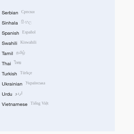
Serbian
Српски
Sinhala
සිංහල
Spanish
Español
Swahili
Kiswahili
Tamil
தமிழ்
Thai
ไทย
Turkish
Türkçe
Ukrainian
Українська
Urdu
اردو
Vietnamese
Tiếng Việt