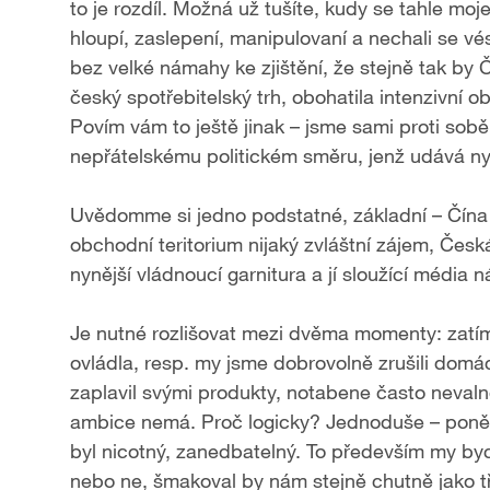
to je rozdíl. Možná už tušíte, kudy se tahle mo
hloupí, zaslepení, manipulovaní a nechali se v
bez velké námahy ke zjištění, že stejně tak b
český spotřebitelský trh, obohatila intenzivní 
Povím vám to ještě jinak – jsme sami proti so
nepřátelskému politickém směru, jenž udává ny
Uvědomme si jedno podstatné, základní – Čín
obchodní teritorium nijaký zvláštní zájem, Česk
nynější vládnoucí garnitura a jí sloužící média
Je nutné rozlišovat mezi dvěma momenty: zatí
ovládla, resp. my jsme dobrovolně zrušili domác
zaplavil svými produkty, notabene často nevalné
ambice nemá. Proč logicky? Jednoduše – poněvad
byl nicotný, zanedbatelný. To především my by
nebo ne, šmakoval by nám stejně chutně jako t