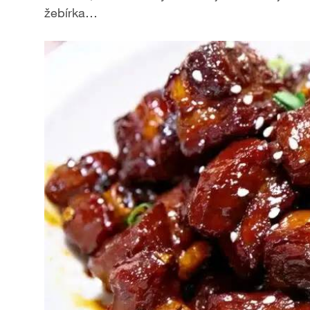
žebírka…