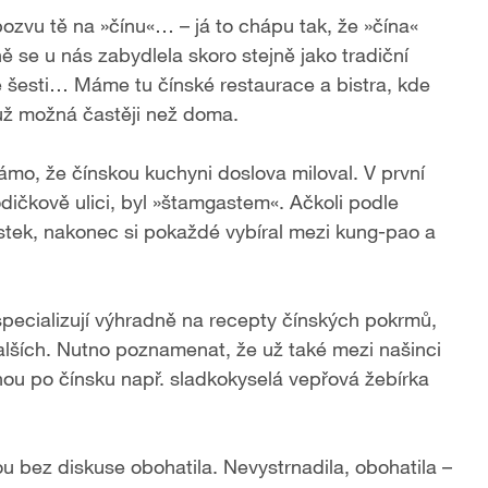
pozvu tě na »čínu«… – já to chápu tak, že »čína«
 se u nás zabydlela skoro stejně jako tradiční
 šesti… Máme tu čínské restaurace a bistra, kde
 už možná častěji než doma.
mo, že čínskou kuchyni doslova miloval. V první
odičkově ulici, byl »štamgastem«. Ačkoli podle
ístek, nakonec si pokaždé vybíral mezi kung-pao a
 specializují výhradně na recepty čínských pokrmů,
alších. Nutno poznamenat, že už také mezi našinci
nou po čínsku např. sladkokyselá vepřová žebírka
u bez diskuse obohatila. Nevystrnadila, obohatila –