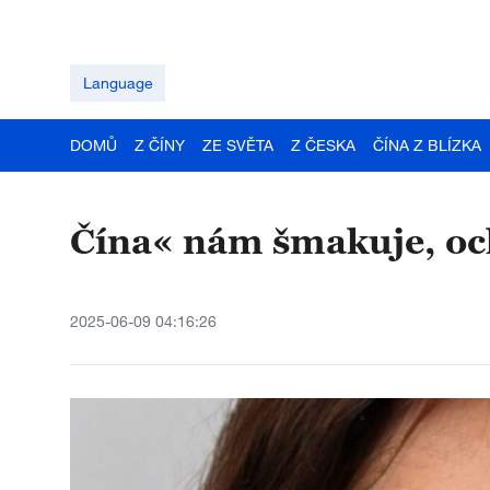
Language
DOMŮ
Z ČÍNY
ZE SVĚTA
Z ČESKA
ČÍNA Z BLÍZKA
Čína« nám šmakuje, och
2025-06-09 04:16:26