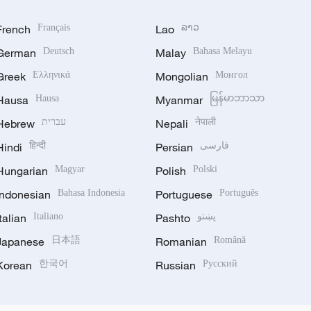
French
Français
Lao
ລາວ
German
Deutsch
Malay
Bahasa Melayu
Greek
Ελληνικά
Mongolian
Монгол
Hausa
Hausa
Myanmar
မြန်မာဘာသာ
Hebrew
עברית
Nepali
नेपाली
Hindi
हिन्दी
Persian
فارسی
Hungarian
Magyar
Polish
Polski
Indonesian
Bahasa Indonesia
Portuguese
Português
Italian
Italiano
Pashto
پښتو
Japanese
日本語
Romanian
Română
Korean
한국어
Russian
Русский