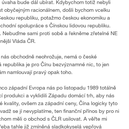
je úvaha bude dál ubírat. Kdybychom totiž nebyli
ést obyčejným racionálnem, došli bychom vcelku
y Českou republiku, potažmo českou ekonomiku a
obchodní spolupráce s Čínskou lidovou republiku.
bě. Nebuďme sami proti sobě a řekněme zřetelné NE
nější Vláda ČR.
a nás obchodně neohrožuje, nemá o české
á republika je pro Čínu bezvýznamné nic, to jen
 nám namlouvají pravý opak toho.
mco západní Evropa nás po listopadu 1989 totálně
í produkci a vyklidili Západu domácí trh, aby nás
 kvality, ovšem za západní ceny, Čína logicky tyto
ž se jí nevyplatíme, ten finanční přínos by pro ni
chom měli o obchod s ČLR usilovat. A věřte mi
řeba tahle již zmíněná sladkokyselá vepřová