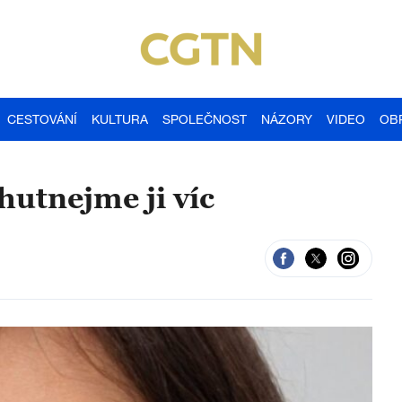
CESTOVÁNÍ
KULTURA
SPOLEČNOST
NÁZORY
VIDEO
OB
utnejme ji víc