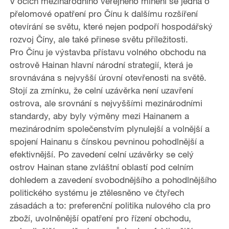
V očích mezinárodního veřejného mínění se jedná o
přelomové opatření pro Čínu k dalšímu rozšíření
otevírání se světu, které nejen podpoří hospodářský
rozvoj Číny, ale také přinese světu příležitosti.
Pro Čínu je výstavba přístavu volného obchodu na
ostrově Hainan hlavní národní strategií, která je
srovnávána s nejvyšší úrovní otevřenosti na světě.
Stojí za zmínku, že celní uzávěrka není uzavření
ostrova, ale srovnání s nejvyššími mezinárodními
standardy, aby byly výměny mezi Hainanem a
mezinárodním společenstvím plynulejší a volnější a
spojení Hainanu s čínskou pevninou pohodlnější a
efektivnější. Po zavedení celní uzávěrky se celý
ostrov Hainan stane zvláštní oblastí pod celním
dohledem a zavedení svobodnějšího a pohodlnějšího
politického systému je ztělesněno ve čtyřech
zásadách a to: preferenční politika nulového cla pro
zboží, uvolněnější opatření pro řízení obchodu,