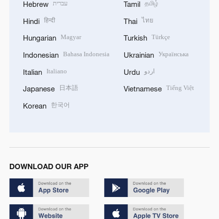
עברית
தமிழ்
Hebrew
Tamil
हिन्दी
ไทย
Hindi
Thai
Magyar
Türkçe
Hungarian
Turkish
Bahasa Indonesia
Українська
Indonesian
Ukrainian
Italiano
اردو
Italian
Urdu
日本語
Tiếng Việt
Japanese
Vietnamese
한국어
Korean
DOWNLOAD OUR APP