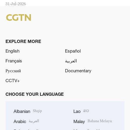
31-Jul-2026
EXPLORE MORE
English
Español
Français
العربية
Русский
Documentary
CCTV+
CHOOSE YOUR LANGUAGE
Shqip
ລາວ
Albanian
Lao
العربية
Bahasa Melayu
Arabic
Malay