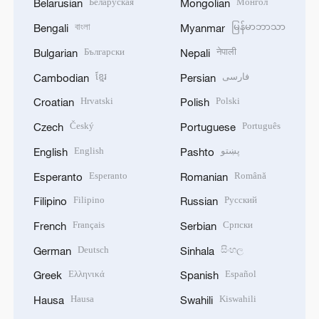
Беларуская
Монгол
Belarusian
Mongolian
বাংলা
မြန်မာဘာသာ
Bengali
Myanmar
Български
नेपाली
Bulgarian
Nepali
ខ្មែរ
فارسی
Cambodian
Persian
Hrvatski
Polski
Croatian
Polish
Český
Português
Czech
Portuguese
English
پښتو
English
Pashto
Esperanto
Română
Esperanto
Romanian
Filipino
Русский
Filipino
Russian
Français
Српски
French
Serbian
Deutsch
සිංහල
German
Sinhala
Ελληνικά
Español
Greek
Spanish
Hausa
Kiswahili
Hausa
Swahili