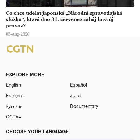
Co chce udělat japonská „Národní zpravodajská
služba“, která dne 31. července zahájila svůj
provoz?
03-Aug-2026
EXPLORE MORE
English
Español
Français
العربية
Русский
Documentary
CCTV+
CHOOSE YOUR LANGUAGE