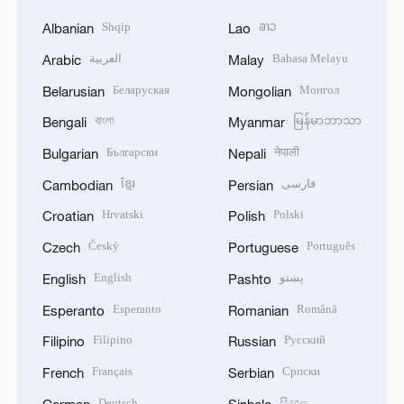
Shqip
ລາວ
Albanian
Lao
العربية
Bahasa Melayu
Arabic
Malay
Беларуская
Монгол
Belarusian
Mongolian
বাংলা
မြန်မာဘာသာ
Bengali
Myanmar
Български
नेपाली
Bulgarian
Nepali
ខ្មែរ
فارسی
Cambodian
Persian
Hrvatski
Polski
Croatian
Polish
Český
Português
Czech
Portuguese
English
پښتو
English
Pashto
Esperanto
Română
Esperanto
Romanian
Filipino
Русский
Filipino
Russian
Français
Српски
French
Serbian
Deutsch
සිංහල
German
Sinhala