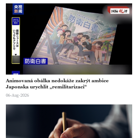
Animovaná obálka nedokáže zakrýt ambice
Japonska urychlit „remilitarizaci“
06-Aug-2026