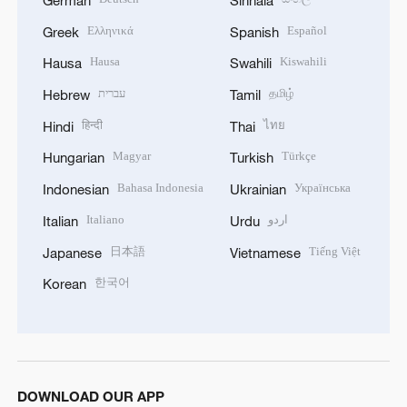
Ελληνικά
Español
Greek
Spanish
Hausa
Kiswahili
Hausa
Swahili
עברית
தமிழ்
Hebrew
Tamil
हिन्दी
ไทย
Hindi
Thai
Magyar
Türkçe
Hungarian
Turkish
Bahasa Indonesia
Українська
Indonesian
Ukrainian
Italiano
اردو
Italian
Urdu
日本語
Tiếng Việt
Japanese
Vietnamese
한국어
Korean
DOWNLOAD OUR APP