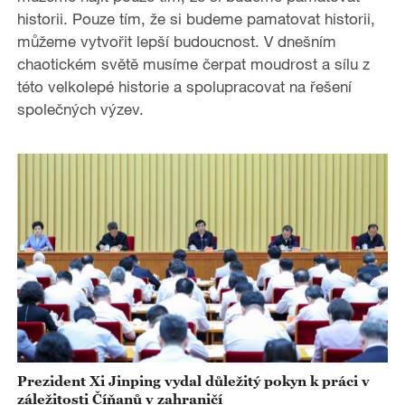
historii. Pouze tím, že si budeme pamatovat historii,
můžeme vytvořit lepší budoucnost. V dnešním
chaotickém světě musíme čerpat moudrost a sílu z
této velkolepé historie a spolupracovat na řešení
společných výzev.
Prezident Xi Jinping vydal důležitý pokyn k práci v
záležitosti Číňanů v zahraničí