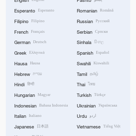
English
Pashto
Esperanto
Română
Esperanto
Romanian
Filipino
Русский
Filipino
Russian
Français
Српски
French
Serbian
Deutsch
සිංහල
German
Sinhala
Ελληνικά
Español
Greek
Spanish
Hausa
Kiswahili
Hausa
Swahili
עברית
தமிழ்
Hebrew
Tamil
हिन्दी
ไทย
Hindi
Thai
Magyar
Türkçe
Hungarian
Turkish
Bahasa Indonesia
Українська
Indonesian
Ukrainian
Italiano
اردو
Italian
Urdu
日本語
Tiếng Việt
Japanese
Vietnamese