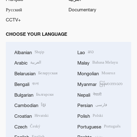
Русский
Documentary
CCTV+
CHOOSE YOUR LANGUAGE
Shqip
ລາວ
Albanian
Lao
العربية
Bahasa Melayu
Arabic
Malay
Беларуская
Монгол
Belarusian
Mongolian
বাংলা
မြန်မာဘာသာ
Bengali
Myanmar
Български
नेपाली
Bulgarian
Nepali
ខ្មែរ
فارسی
Cambodian
Persian
Hrvatski
Polski
Croatian
Polish
Český
Português
Czech
Portuguese
English
پښتو