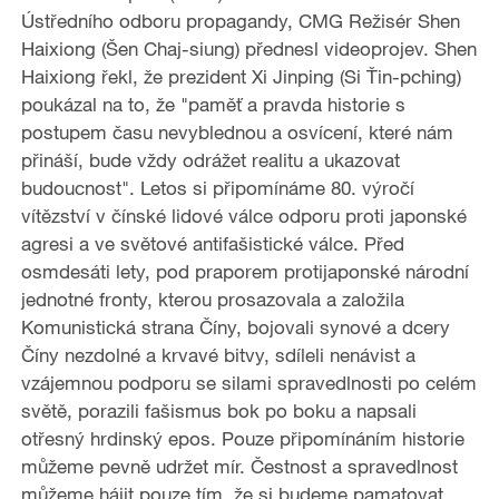
Ústředního odboru propagandy, CMG Režisér Shen
Haixiong (Šen Chaj-siung) přednesl videoprojev. Shen
Haixiong řekl, že prezident Xi Jinping (Si Ťin-pching)
poukázal na to, že "paměť a pravda historie s
postupem času nevyblednou a osvícení, které nám
přináší, bude vždy odrážet realitu a ukazovat
budoucnost". Letos si připomínáme 80. výročí
vítězství v čínské lidové válce odporu proti japonské
agresi a ve světové antifašistické válce. Před
osmdesáti lety, pod praporem protijaponské národní
jednotné fronty, kterou prosazovala a založila
Komunistická strana Číny, bojovali synové a dcery
Číny nezdolné a krvavé bitvy, sdíleli nenávist a
vzájemnou podporu se silami spravedlnosti po celém
světě, porazili fašismus bok po boku a napsali
otřesný hrdinský epos. Pouze připomínáním historie
můžeme pevně udržet mír. Čestnost a spravedlnost
můžeme hájit pouze tím, že si budeme pamatovat