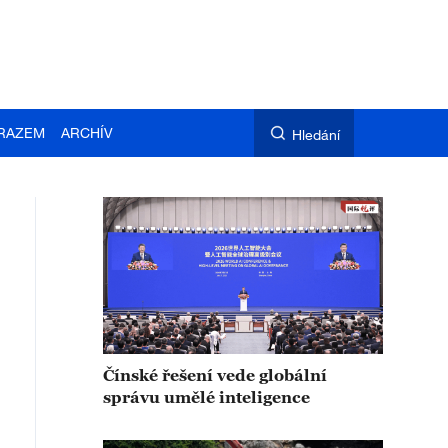
RAZEM
ARCHÍV
Hledání
Čínské řešení vede globální
správu umělé inteligence