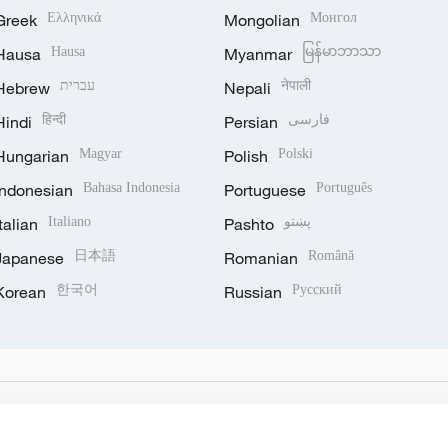
Greek
Ελληνικά
Mongolian
Монгол
Hausa
Hausa
Myanmar
မြန်မာဘာသာ
Hebrew
עברית
Nepali
नेपाली
Hindi
हिन्दी
Persian
فارسی
Hungarian
Magyar
Polish
Polski
Indonesian
Bahasa Indonesia
Portuguese
Português
Italian
Italiano
Pashto
پښتو
Japanese
日本語
Romanian
Română
Korean
한국어
Russian
Русский