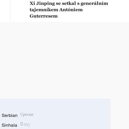
Xi Jinping se setkal s generálním
tajemníkem Antóniem
Guterresem
Serbian
Српски
Sinhala
සිංහල