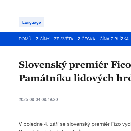
Language
DOMŮ
Z ČÍNY
ZE SVĚTA
Z ČESKA
ČÍNA Z BLÍZKA
Slovenský premiér Fico 
Památníku lidových hr
2025-09-04 09:49:20
V poledne 4. září se slovenský premiér Fizo vy