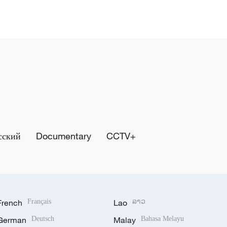
сский
Documentary
CCTV+
French
Français
Lao
ລາວ
German
Deutsch
Malay
Bahasa Melayu