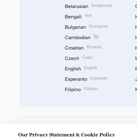
Belarusian
Беларуская
Bengali
বাংলা
Bulgarian
Български
Cambodian
ខ្មែរ
Croatian
Hrvatski
Czech
Český
English
English
Esperanto
Esperanto
Filipino
Filipino
DOWNLOAD OUR APP
Our Privacy Statement & Cookie Policy