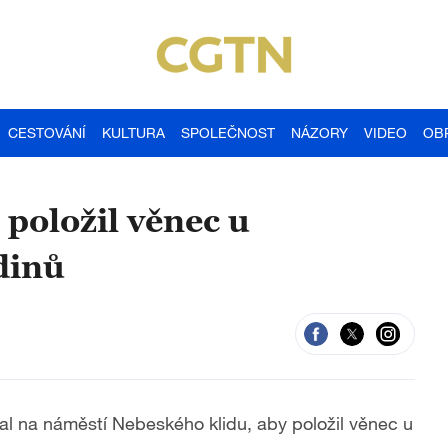
CESTOVÁNÍ
KULTURA
SPOLEČNOST
NÁZORY
VIDEO
OB
položil věnec u
dinů
dal na náměstí Nebeského klidu, aby položil věnec u