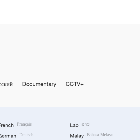
сский
Documentary
CCTV+
French
Français
Lao
ລາວ
German
Deutsch
Malay
Bahasa Melayu