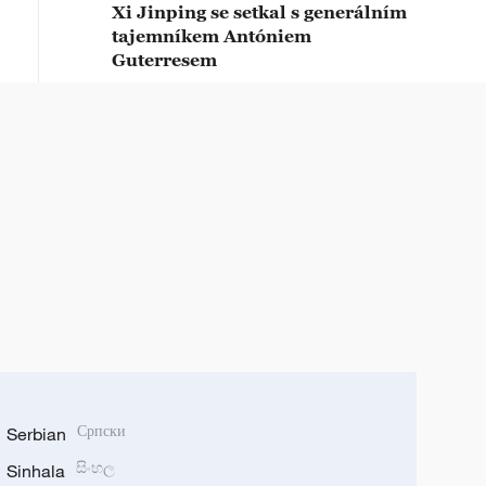
Xi Jinping se setkal s generálním
tajemníkem Antóniem
Guterresem
Serbian
Српски
Sinhala
සිංහල