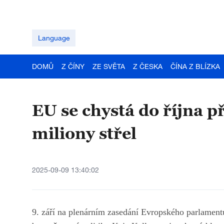
Language
DOMŮ
Z ČÍNY
ZE SVĚTA
Z ČESKA
ČÍNA Z BLÍZKA
EU se chystá do října p
miliony střel
2025-09-09 13:40:02
9. září na plenárním zasedání Evropského parlament