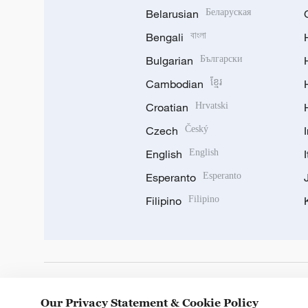
Belarusian
Беларуская
Bengali
বাংলা
Bulgarian
Български
Cambodian
ខ្មែរ
Croatian
Hrvatski
Czech
Český
English
English
Esperanto
Esperanto
Filipino
Filipino
DOWNLOAD OUR APP
Our Privacy Statement & Cookie Policy