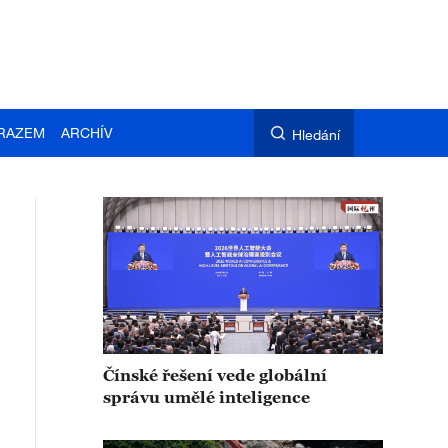
RAZEM
ARCHÍV
Hledání
Čínské řešení vede globální
správu umělé inteligence