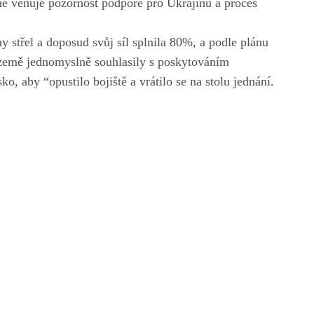
vně věnuje pozornost podpoře pro Ukrajinu a proces
y střel a doposud svůj síl splnila 80%, a podle plánu
 země jednomyslně souhlasily s poskytováním
o, aby “opustilo bojiště a vrátilo se na stolu jednání.