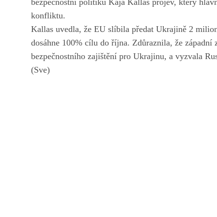
bezpečnostní politiku Kaja Kallas projev, který hla
konfliktu.
Kallas uvedla, že EU slíbila předat Ukrajině 2 milion
dosáhne 100% cílu do října. Zdůraznila, že západní
bezpečnostního zajištění pro Ukrajinu, a vyzvala Rusk
(Sve)