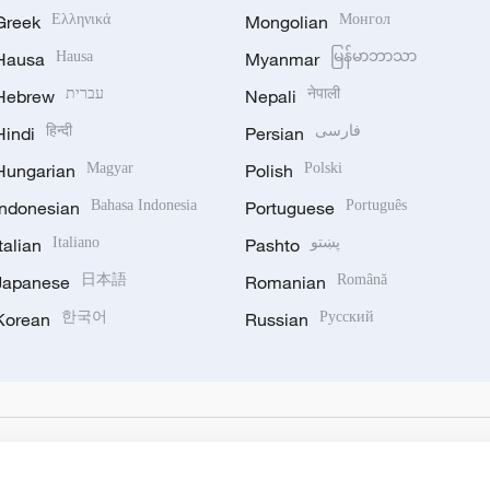
Greek
Ελληνικά
Mongolian
Монгол
Hausa
Hausa
Myanmar
မြန်မာဘာသာ
Hebrew
עברית
Nepali
नेपाली
Hindi
हिन्दी
Persian
فارسی
Hungarian
Magyar
Polish
Polski
Indonesian
Bahasa Indonesia
Portuguese
Português
Italian
Italiano
Pashto
پښتو
Japanese
日本語
Romanian
Română
Korean
한국어
Russian
Русский