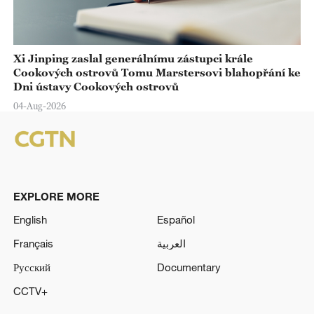
Xi Jinping zaslal generálnímu zástupci krále
Cookových ostrovů Tomu Marstersovi blahopřání ke
Dni ústavy Cookových ostrovů
04-Aug-2026
EXPLORE MORE
English
Español
Français
العربية
Русский
Documentary
CCTV+