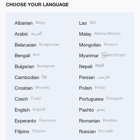
CHOOSE YOUR LANGUAGE
Shqip
ລາວ
Albanian
Lao
العربية
Bahasa Melayu
Arabic
Malay
Беларуская
Монгол
Belarusian
Mongolian
বাংলা
မြန်မာဘာသာ
Bengali
Myanmar
Български
नेपाली
Bulgarian
Nepali
ខ្មែរ
فارسی
Cambodian
Persian
Hrvatski
Polski
Croatian
Polish
Český
Português
Czech
Portuguese
English
پښتو
English
Pashto
Esperanto
Română
Esperanto
Romanian
Filipino
Русский
Filipino
Russian