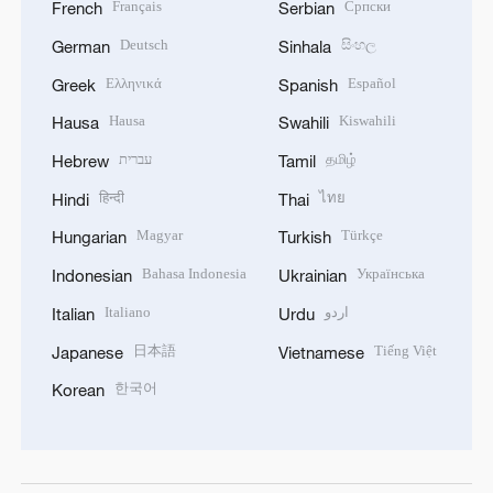
Français
Српски
French
Serbian
Deutsch
සිංහල
German
Sinhala
Ελληνικά
Español
Greek
Spanish
Hausa
Kiswahili
Hausa
Swahili
עברית
தமிழ்
Hebrew
Tamil
हिन्दी
ไทย
Hindi
Thai
Magyar
Türkçe
Hungarian
Turkish
Bahasa Indonesia
Українська
Indonesian
Ukrainian
Italiano
اردو
Italian
Urdu
日本語
Tiếng Việt
Japanese
Vietnamese
한국어
Korean