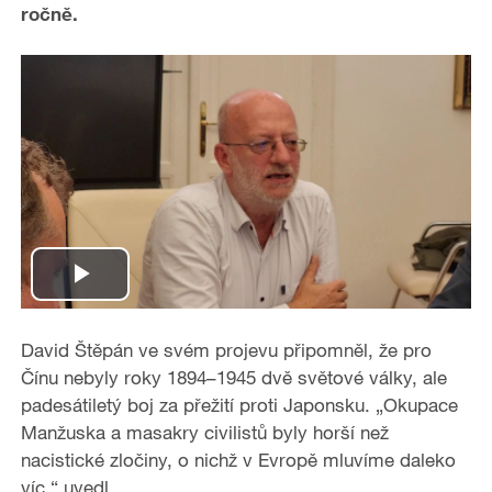
ročně.
P
l
David Štěpán ve svém projevu připomněl, že pro
Čínu nebyly roky 1894–1945 dvě světové války, ale
a
padesátiletý boj za přežití proti Japonsku. „Okupace
Manžuska a masakry civilistů byly horší než
y
nacistické zločiny, o nichž v Evropě mluvíme daleko
víc,“ uvedl.