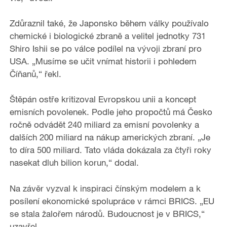
V
i
Zdůraznil také, že Japonsko během války používalo
chemické i biologické zbraně a velitel jednotky 731
d
Shiro Ishii se po válce podílel na vývoji zbraní pro
USA. „Musíme se učit vnímat historii i pohledem
e
Číňanů,“ řekl.
o
Štěpán ostře kritizoval Evropskou unii a koncept
emisních povolenek. Podle jeho propočtů má Česko
ročně odvádět 240 miliard za emisní povolenky a
dalších 200 miliard na nákup amerických zbraní. „Je
to díra 500 miliard. Tato vláda dokázala za čtyři roky
nasekat dluh bilion korun,“ dodal.
Na závěr vyzval k inspiraci čínským modelem a k
posílení ekonomické spolupráce v rámci BRICS. „EU
se stala žalořem národů. Budoucnost je v BRICS,“
uzavřel.