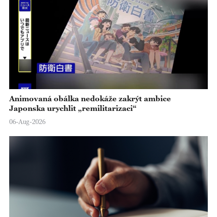
Animovaná obálka nedokáže zakrýt ambice
Japonska urychlit „remilitarizaci“
06-Aug-2026