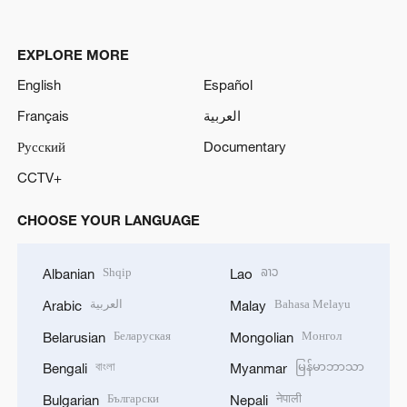
EXPLORE MORE
English
Español
Français
العربية
Русский
Documentary
CCTV+
CHOOSE YOUR LANGUAGE
Shqip
ລາວ
Albanian
Lao
العربية
Bahasa Melayu
Arabic
Malay
Беларуская
Монгол
Belarusian
Mongolian
বাংলা
မြန်မာဘာသာ
Bengali
Myanmar
Български
नेपाली
Bulgarian
Nepali