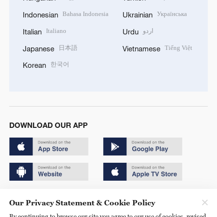
Bahasa Indonesia
Українська
Indonesian
Ukrainian
Italiano
اردو
Italian
Urdu
日本語
Tiếng Việt
Japanese
Vietnamese
한국어
Korean
DOWNLOAD OUR APP
Copyright © 2024 CGTN.
Our Privacy Statement & Cookie Policy
京ICP备20000184号
By continuing to browse our site you agree to our use of cookies, revised