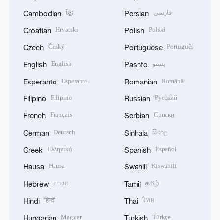
ខ្មែរ
فارسی
Cambodian
Persian
Hrvatski
Polski
Croatian
Polish
Český
Português
Czech
Portuguese
English
پښتو
English
Pashto
Esperanto
Română
Esperanto
Romanian
Filipino
Русский
Filipino
Russian
Français
Српски
French
Serbian
Deutsch
සිංහල
German
Sinhala
Ελληνικά
Español
Greek
Spanish
Hausa
Kiswahili
Hausa
Swahili
עברית
தமிழ்
Hebrew
Tamil
हिन्दी
ไทย
Hindi
Thai
Magyar
Türkçe
Hungarian
Turkish