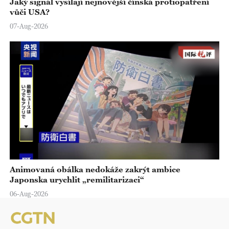
Jaký signál vysílají nejnovější čínská protiopatření
vůči USA?
07-Aug-2026
Animovaná obálka nedokáže zakrýt ambice
Japonska urychlit „remilitarizaci“
06-Aug-2026