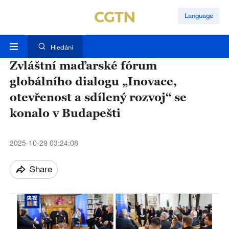
Language
Hledání
Zvláštní maďarské fórum
globálního dialogu „Inovace,
otevřenost a sdílený rozvoj“ se
konalo v Budapešti​
2025-10-29 03:24:08
Share