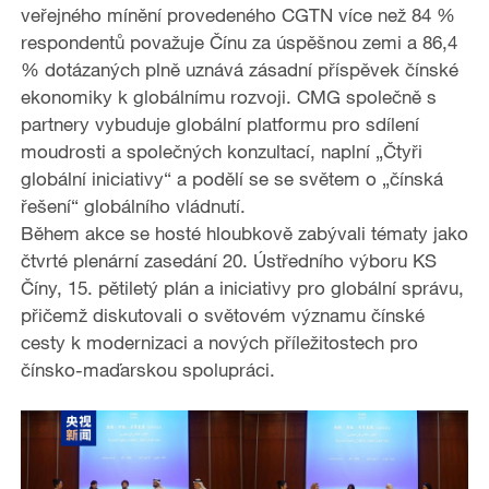
veřejného mínění provedeného CGTN více než 84 %
respondentů považuje Čínu za úspěšnou zemi a 86,4
% dotázaných plně uznává zásadní příspěvek čínské
ekonomiky k globálnímu rozvoji. CMG společně s
partnery vybuduje globální platformu pro sdílení
moudrosti a společných konzultací, naplní „Čtyři
globální iniciativy“ a podělí se se světem o „čínská
řešení“ globálního vládnutí.
Během akce se hosté hloubkově zabývali tématy jako
čtvrté plenární zasedání 20. Ústředního výboru KS
Číny, 15. pětiletý plán a iniciativy pro globální správu,
přičemž diskutovali o světovém významu čínské
cesty k modernizaci a nových příležitostech pro
čínsko-maďarskou spolupráci.