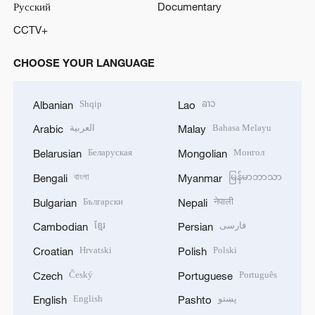
Русский
Documentary
CCTV+
CHOOSE YOUR LANGUAGE
Shqip
ລາວ
Albanian
Lao
العربية
Bahasa Melayu
Arabic
Malay
Беларуская
Монгол
Belarusian
Mongolian
বাংলা
မြန်မာဘာသာ
Bengali
Myanmar
Български
नेपाली
Bulgarian
Nepali
ខ្មែរ
فارسی
Cambodian
Persian
Hrvatski
Polski
Croatian
Polish
Český
Português
Czech
Portuguese
English
پښتو
English
Pashto