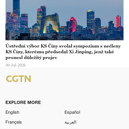
Ústřední výbor KS Číny svolal sympozium s nečleny
KS Číny, kterému předsedal Xi Jinping, jenž také
pronesl důležitý projev
30-Jul-2026
EXPLORE MORE
English
Español
Français
العربية