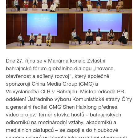
Dne 27. října se v Manáma konalo Zvláštní
bahrajnské fórum globálního dialogu „Inovace,
otevřenost a sdílený rozvoj“, který společně
sponzorují China Media Group (CMG) a
Velvyslanectví ČLR v Bahrajnu. Místopředseda PR
oddělení Ústředního výboru Komunistické strany Číny
a generální ředitel CMG Shen Haixiong přednesl
video projev. Téměř stovka hostů – bahrajnských
odborníků na mezinárodní vztahy, akademiků a
mediálních zástupců – se zapojila do hloubkové
výměny názorů na témata jako rozšíření otevřenosti