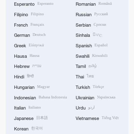
Esperanto
Română
Esperanto
Romanian
Filipino
Русский
Filipino
Russian
Français
Српски
French
Serbian
Deutsch
සිංහල
German
Sinhala
Ελληνικά
Español
Greek
Spanish
Hausa
Kiswahili
Hausa
Swahili
עברית
தமிழ்
Hebrew
Tamil
हिन्दी
ไทย
Hindi
Thai
Magyar
Türkçe
Hungarian
Turkish
Bahasa Indonesia
Українська
Indonesian
Ukrainian
Italiano
اردو
Italian
Urdu
日本語
Tiếng Việt
Japanese
Vietnamese
한국어
Korean