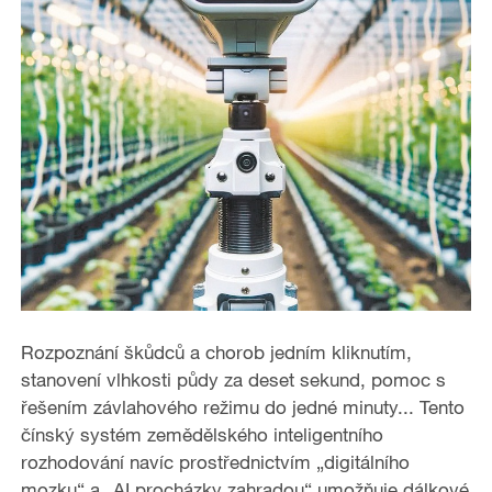
Rozpoznání škůdců a chorob jedním kliknutím,
stanovení vlhkosti půdy za deset sekund, pomoc s
řešením závlahového režimu do jedné minuty... Tento
čínský systém zemědělského inteligentního
rozhodování navíc prostřednictvím „digitálního
mozku“ a „AI procházky zahradou“ umožňuje dálkové