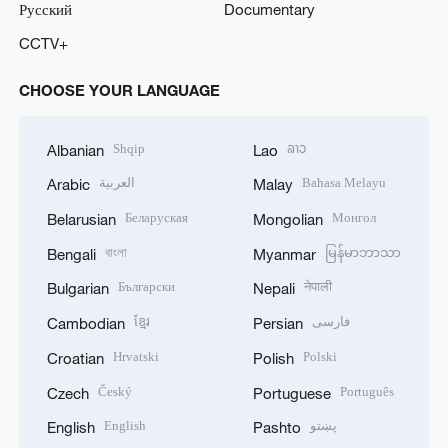
Русский
Documentary
CCTV+
CHOOSE YOUR LANGUAGE
Shqip
ລາວ
Albanian
Lao
العربية
Bahasa Melayu
Arabic
Malay
Беларуская
Монгол
Belarusian
Mongolian
বাংলা
မြန်မာဘာသာ
Bengali
Myanmar
Български
नेपाली
Bulgarian
Nepali
ខ្មែរ
فارسی
Cambodian
Persian
Hrvatski
Polski
Croatian
Polish
Český
Português
Czech
Portuguese
English
پښتو
English
Pashto