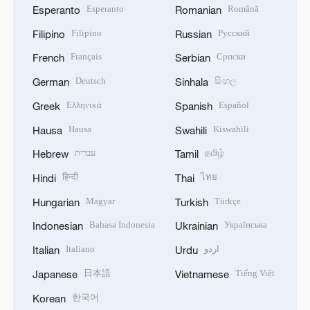
Esperanto
Română
Esperanto
Romanian
Filipino
Русский
Filipino
Russian
Français
Српски
French
Serbian
Deutsch
සිංහල
German
Sinhala
Ελληνικά
Español
Greek
Spanish
Hausa
Kiswahili
Hausa
Swahili
עברית
தமிழ்
Hebrew
Tamil
हिन्दी
ไทย
Hindi
Thai
Magyar
Türkçe
Hungarian
Turkish
Bahasa Indonesia
Українська
Indonesian
Ukrainian
Italiano
اردو
Italian
Urdu
日本語
Tiếng Việt
Japanese
Vietnamese
한국어
Korean