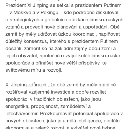
Prezident Xi Jinping se setkal s prezidentem Putinem
– v Moskvě a v Pekingu – kde podrobně diskutovali
o strategických a globálních otázkách čínsko-ruských
vztahů a provedli nové plánování a uspořádání. Obě
země by měly udržovat úzkou koordinaci, naplňovat
důležitý konsenzus, kterého s prezidentem Putinem
dosáhli, zaměřit se na základní zájmy obou zemí a
jejich obyvatel, společně rozvíjet koláč čínsko-ruské
spolupráce a přinášet nové větší příspěvky ke
světovému míru a rozvoji.
Xi Jinping zdůraznil, že obě země by měly stabilně
rozšiřovat vzájemné investice a dobře rozvíjet
spolupráci v tradičních oblastech, jako jsou
energetika, propojenost, zemědělství a
letectví/vesmír. Prozkoumávat potenciál spolupráce v
nových oblastech, jako je umělá inteligence, digitální
ekonomika a zelený rozvoj, a vytvářet nové hybné