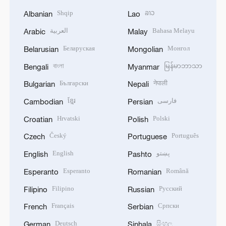
Shqip
ລາວ
Albanian
Lao
العربية
Bahasa Melayu
Arabic
Malay
Беларуская
Монгол
Belarusian
Mongolian
বাংলা
မြန်မာဘာသာ
Bengali
Myanmar
Български
नेपाली
Bulgarian
Nepali
ខ្មែរ
فارسی
Cambodian
Persian
Hrvatski
Polski
Croatian
Polish
Český
Português
Czech
Portuguese
English
پښتو
English
Pashto
Esperanto
Română
Esperanto
Romanian
Filipino
Русский
Filipino
Russian
Français
Српски
French
Serbian
Deutsch
සිංහල
German
Sinhala