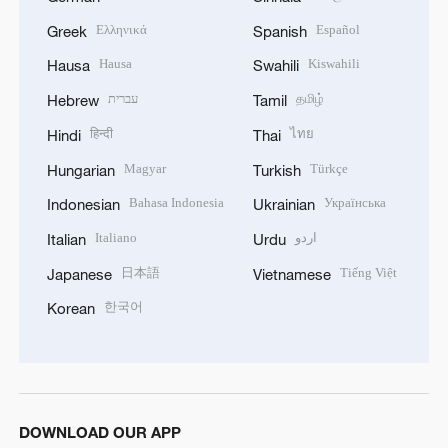
Ελληνικά
Español
Greek
Spanish
Hausa
Kiswahili
Hausa
Swahili
עברית
தமிழ்
Hebrew
Tamil
हिन्दी
ไทย
Hindi
Thai
Magyar
Türkçe
Hungarian
Turkish
Bahasa Indonesia
Українська
Indonesian
Ukrainian
Italiano
اردو
Italian
Urdu
日本語
Tiếng Việt
Japanese
Vietnamese
한국어
Korean
DOWNLOAD OUR APP