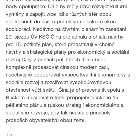
body spolupráce. Dále by měly úzce rozvíjet kulturní
výměny a zapojit více lidí z různých sfér obou
společností do úsilí o přátelskou čínsko-ruskou
spolupráci. Nedávno na čtvrtém plenárním zasedání
20. sjezdu ÚV KSČ Čína projednala a přijala návrhy
pro 15. pětiletý plán, které představují vrcholné
návrhy a strategické plány pro ekonomický a sociální
rozvoj Číny v příštích pěti letech. Čína bude
komplexně prosazovat čínskou modernizaci,
neochvějně podporovat vysoce kvalitní ekonomický a
sociální rozvoj a rozšiřovat vysokoúrovňovou
otevřenost vůči světu. Čína je připravena jít spolu s
Ruskem a usilovat o lepší propojení čínského 15.
pětiletého plánu s ruskou strategií ekonomického a
sociálního rozvoje, aby tak neustále přinášely
prospěch obyvatelstvu obou zemí.
Jia