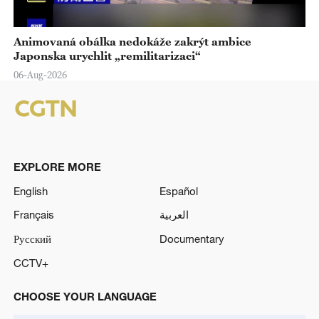
Animovaná obálka nedokáže zakrýt ambice
Japonska urychlit „remilitarizaci“
06-Aug-2026
EXPLORE MORE
English
Español
Français
العربية
Русский
Documentary
CCTV+
CHOOSE YOUR LANGUAGE