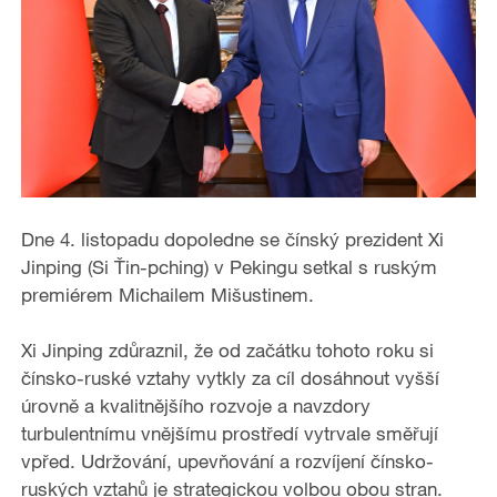
Dne 4. listopadu dopoledne se čínský prezident Xi
Jinping (Si Ťin-pching) v Pekingu setkal s ruským
premiérem Michailem Mišustinem.
Xi Jinping zdůraznil, že od začátku tohoto roku si
čínsko-ruské vztahy vytkly za cíl dosáhnout vyšší
úrovně a kvalitnějšího rozvoje a navzdory
turbulentnímu vnějšímu prostředí vytrvale směřují
vpřed. Udržování, upevňování a rozvíjení čínsko-
ruských vztahů je strategickou volbou obou stran.