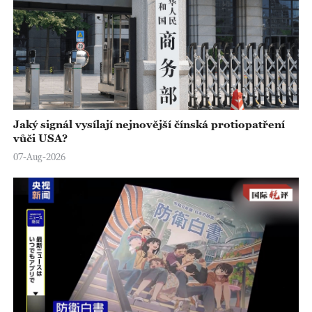
Jaký signál vysílají nejnovější čínská protiopatření
vůči USA?
07-Aug-2026