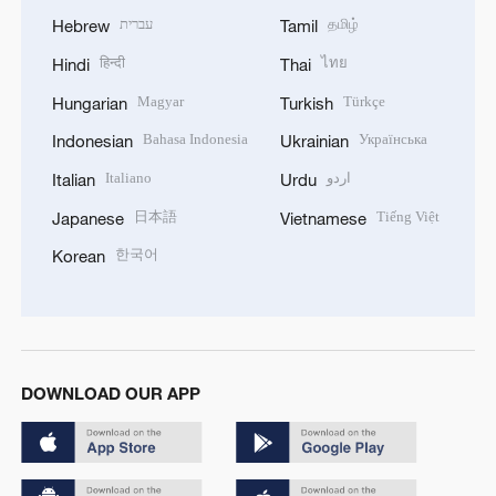
עברית
தமிழ்
Hebrew
Tamil
हिन्दी
ไทย
Hindi
Thai
Magyar
Türkçe
Hungarian
Turkish
Bahasa Indonesia
Українська
Indonesian
Ukrainian
Italiano
اردو
Italian
Urdu
日本語
Tiếng Việt
Japanese
Vietnamese
한국어
Korean
DOWNLOAD OUR APP