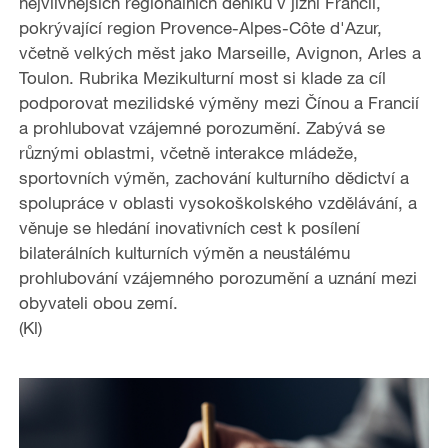
nejvlivnějších regionálních deníků v jižní Francii,
pokrývající region Provence-Alpes-Côte d'Azur,
včetně velkých měst jako Marseille, Avignon, Arles a
Toulon. Rubrika Mezikulturní most si klade za cíl
podporovat mezilidské výměny mezi Čínou a Francií
a prohlubovat vzájemné porozumění. Zabývá se
různými oblastmi, včetně interakce mládeže,
sportovních výměn, zachování kulturního dědictví a
spolupráce v oblasti vysokoškolského vzdělávání, a
věnuje se hledání inovativních cest k posílení
bilaterálních kulturních výměn a neustálému
prohlubování vzájemného porozumění a uznání mezi
obyvateli obou zemí.
(Kl)