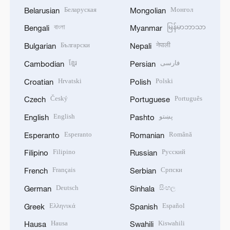
Беларуская
Монгол
Belarusian
Mongolian
বাংলা
မြန်မာဘာသာ
Bengali
Myanmar
Български
नेपाली
Bulgarian
Nepali
ខ្មែរ
فارسی
Cambodian
Persian
Hrvatski
Polski
Croatian
Polish
Český
Português
Czech
Portuguese
English
پښتو
English
Pashto
Esperanto
Română
Esperanto
Romanian
Filipino
Русский
Filipino
Russian
Français
Српски
French
Serbian
Deutsch
සිංහල
German
Sinhala
Ελληνικά
Español
Greek
Spanish
Hausa
Kiswahili
Hausa
Swahili