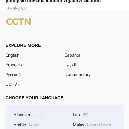
podepsal oběžník a udělil vojákovi zásluhu
31-Jul-2026
EXPLORE MORE
English
Español
Français
العربية
Русский
Documentary
CCTV+
CHOOSE YOUR LANGUAGE
Shqip
ລາວ
Albanian
Lao
العربية
Bahasa Melayu
Arabic
Malay