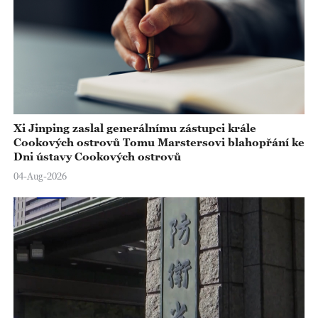
Xi Jinping zaslal generálnímu zástupci krále
Cookových ostrovů Tomu Marstersovi blahopřání ke
Dni ústavy Cookových ostrovů
04-Aug-2026