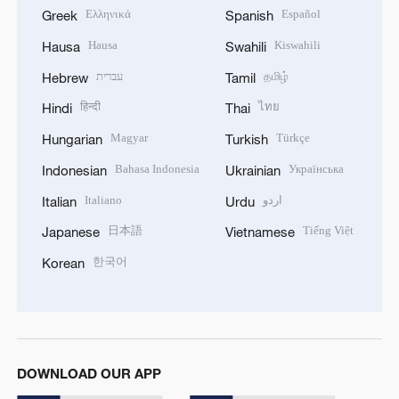
Ελληνικά
Español
Greek
Spanish
Hausa
Kiswahili
Hausa
Swahili
עברית
தமிழ்
Hebrew
Tamil
हिन्दी
ไทย
Hindi
Thai
Magyar
Türkçe
Hungarian
Turkish
Bahasa Indonesia
Українська
Indonesian
Ukrainian
Italiano
اردو
Italian
Urdu
日本語
Tiếng Việt
Japanese
Vietnamese
한국어
Korean
DOWNLOAD OUR APP