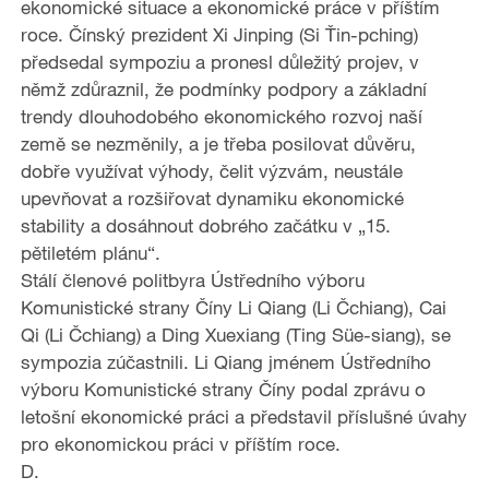
ekonomické situace a ekonomické práce v příštím
roce. Čínský prezident Xi Jinping (Si Ťin-pching)
předsedal sympoziu a pronesl důležitý projev, v
němž zdůraznil, že podmínky podpory a základní
trendy dlouhodobého ekonomického rozvoj naší
země se nezměnily, a je třeba posilovat důvěru,
dobře využívat výhody, čelit výzvám, neustále
upevňovat a rozšiřovat dynamiku ekonomické
stability a dosáhnout dobrého začátku v „15.
pětiletém plánu“.
Stálí členové politbyra Ústředního výboru
Komunistické strany Číny Li Qiang (Li Čchiang), Cai
Qi (Li Čchiang) a Ding Xuexiang (Ting Süe-siang), se
sympozia zúčastnili. Li Qiang jménem Ústředního
výboru Komunistické strany Číny podal zprávu o
letošní ekonomické práci a představil příslušné úvahy
pro ekonomickou práci v příštím roce.
D.