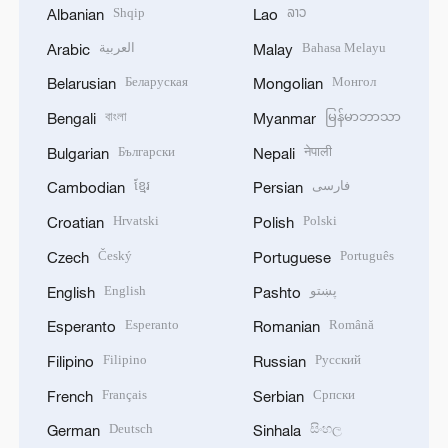
Shqip
ລາວ
Albanian
Lao
العربية
Bahasa Melayu
Arabic
Malay
Беларуская
Монгол
Belarusian
Mongolian
বাংলা
မြန်မာဘာသာ
Bengali
Myanmar
Български
नेपाली
Bulgarian
Nepali
ខ្មែរ
فارسی
Cambodian
Persian
Hrvatski
Polski
Croatian
Polish
Český
Português
Czech
Portuguese
English
پښتو
English
Pashto
Esperanto
Română
Esperanto
Romanian
Filipino
Русский
Filipino
Russian
Français
Српски
French
Serbian
Deutsch
සිංහල
German
Sinhala