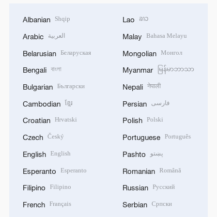
Shqip
ລາວ
Albanian
Lao
العربية
Bahasa Melayu
Arabic
Malay
Беларуская
Монгол
Belarusian
Mongolian
বাংলা
မြန်မာဘာသာ
Bengali
Myanmar
Български
नेपाली
Bulgarian
Nepali
ខ្មែរ
فارسی
Cambodian
Persian
Hrvatski
Polski
Croatian
Polish
Český
Português
Czech
Portuguese
English
پښتو
English
Pashto
Esperanto
Română
Esperanto
Romanian
Filipino
Русский
Filipino
Russian
Français
Српски
French
Serbian