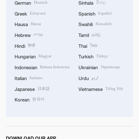
Deutsch
සිංහල
German
Sinhala
Ελληνικά
Español
Greek
Spanish
Hausa
Kiswahili
Hausa
Swahili
עברית
தமிழ்
Hebrew
Tamil
हिन्दी
ไทย
Hindi
Thai
Magyar
Türkçe
Hungarian
Turkish
Bahasa Indonesia
Українська
Indonesian
Ukrainian
Italiano
اردو
Italian
Urdu
日本語
Tiếng Việt
Japanese
Vietnamese
한국어
Korean
DOWNLOAD OUR APP