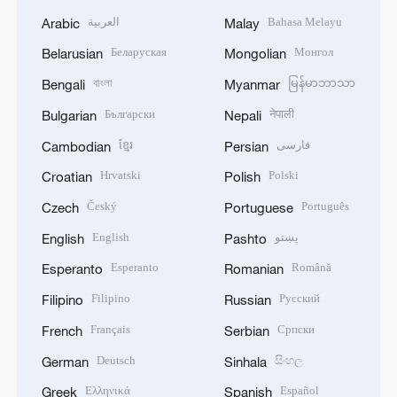
العربية
Bahasa Melayu
Arabic
Malay
Беларуская
Монгол
Belarusian
Mongolian
বাংলা
မြန်မာဘာသာ
Bengali
Myanmar
Български
नेपाली
Bulgarian
Nepali
ខ្មែរ
فارسی
Cambodian
Persian
Hrvatski
Polski
Croatian
Polish
Český
Português
Czech
Portuguese
English
پښتو
English
Pashto
Esperanto
Română
Esperanto
Romanian
Filipino
Русский
Filipino
Russian
Français
Српски
French
Serbian
Deutsch
සිංහල
German
Sinhala
Ελληνικά
Español
Greek
Spanish