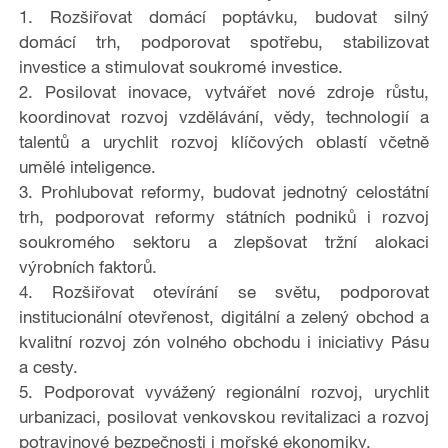
1.
Rozši
ř
ovat domácí poptávku
, budovat silný
domácí trh, podporovat spotřebu, stabilizovat
investice a stimulovat soukromé investice.
2.
Posilovat inovace
, vytvářet nové zdroje růstu,
koordinovat rozvoj vzdělávání, vědy, technologií a
talentů a urychlit rozvoj klíčových oblastí včetně
umělé inteligence.
3.
Prohlubovat reformy
, budovat jednotný celostátní
trh, podporovat reformy státních podniků i rozvoj
soukromého sektoru a zlepšovat tržní alokaci
výrobních faktorů.
4.
Rozši
ř
ovat otevírání se světu
, podporovat
institucionální otevřenost, digitální a zelený obchod a
kvalitní rozvoj zón volného obchodu i iniciativy Pásu
a cesty.
5.
Podporovat vyvá
ž
ený regionální rozvoj
, urychlit
urbanizaci, posilovat venkovskou revitalizaci a rozvoj
potravinové bezpečnosti i mořské ekonomiky.