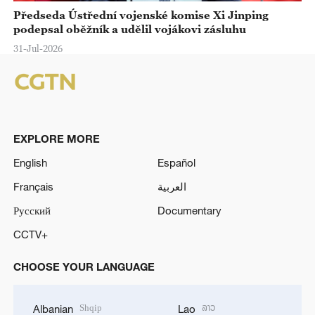
Předseda Ústřední vojenské komise Xi Jinping
podepsal oběžník a udělil vojákovi zásluhu
31-Jul-2026
EXPLORE MORE
English
Español
Français
العربية
Русский
Documentary
CCTV+
CHOOSE YOUR LANGUAGE
Shqip
ລາວ
Albanian
Lao