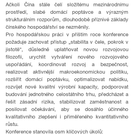
Ačkoli Čína stále čelí složitému mezinárodnímu
prostředí, slabé domácí poptávce a výrazným
strukturálním rozporům, dlouhodobě příznivé základy
čínského hospodářství se nezměnily.
Pro hospodářskou práci v příštím roce konference
požaduje zachovat přístup „stabilita v čele, pokrok v
jistotě“, důsledně uplatňovat novou rozvojovou
filozofii, urychlit vytváření nového rozvojového
uspořádání, koordinovat rozvoj a bezpečnost,
realizovat aktivnější makroekonomickou politiku,
rozšířit domácí poptávku, optimalizovat nabídku,
rozvíjet nové kvalitní výrobní kapacity, podporovat
budování jednotného celostátního trhu, předcházet a
řešit zásadní rizika, stabilizovat zaměstnanost a
posilovat očekávání, aby se dosáhlo účinného
kvalitativního zlepšení i přiměřeného kvantitativního
růstu.
Konference stanovila osm klíčových úkolů: