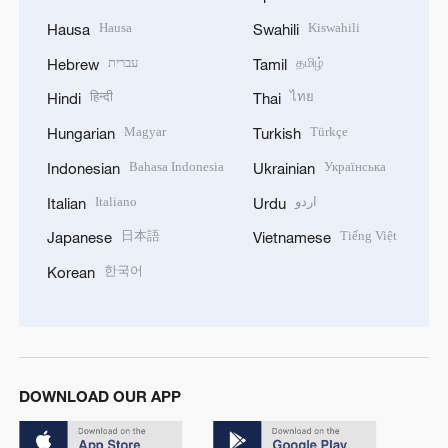
Hausa
Kiswahili
Hausa
Swahili
עברית
தமிழ்
Hebrew
Tamil
हिन्दी
ไทย
Hindi
Thai
Magyar
Türkçe
Hungarian
Turkish
Bahasa Indonesia
Українська
Indonesian
Ukrainian
Italiano
اردو
Italian
Urdu
日本語
Tiếng Việt
Japanese
Vietnamese
한국어
Korean
DOWNLOAD OUR APP