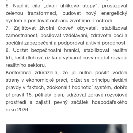
6.
Naplnit cíle „dvojí uhlíkové stopy“
, prosazovat
zelenou transformaci, budovat nový energetický
systém a posilovat ochranu životního prostředí.
7.
Zajiš
ť
ovat
ž
ivotní úroveň obyvatel
, stabilizovat
zaměstnanost, posilovat vzdělávání, zdravotní péči a
sociální zabezpečení a podporovat aktivní porodnost.
8.
Udr
ž
et bezpe
č
nostní hranici
, stabilizovat realitní
trh, řešit dluhová rizika a vytvářet nový model rozvoje
realitního sektoru.
Konference zdůraznila, že je nutné posílit vedení
strany v ekonomické práci, držet se principu hledání
pravdy v faktech, zdokonalit hodnoticí systém, dobře
připravit 15. pětiletý plán, udržovat zdravé rozvojové
prostředí a zajistit pevný začátek hospodářského
roku 2026.