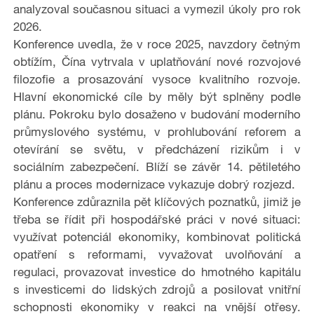
analyzoval současnou situaci a vymezil úkoly pro rok
2026.
Konference uvedla, že v roce 2025, navzdory četným
obtížím, Čína vytrvala v uplatňování nové rozvojové
filozofie a prosazování vysoce kvalitního rozvoje.
Hlavní ekonomické cíle by měly být splněny podle
plánu. Pokroku bylo dosaženo v budování moderního
průmyslového systému, v prohlubování reforem a
otevírání se světu, v předcházení rizikům i v
sociálním zabezpečení. Blíží se závěr 14. pětiletého
plánu a proces modernizace vykazuje dobrý rozjezd.
Konference zdůraznila pět klíčových poznatků, jimiž je
třeba se řídit při hospodářské práci v nové situaci:
využívat potenciál ekonomiky, kombinovat politická
opatření s reformami, vyvažovat uvolňování a
regulaci, provazovat investice do hmotného kapitálu
s investicemi do lidských zdrojů a posilovat vnitřní
schopnosti ekonomiky v reakci na vnější otřesy.