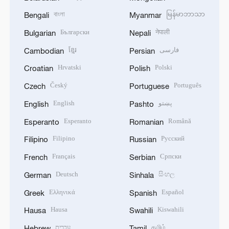
বাংলা
မြန်မာဘာသာ
Bengali
Myanmar
Български
नेपाली
Bulgarian
Nepali
ខ្មែរ
فارسی
Cambodian
Persian
Hrvatski
Polski
Croatian
Polish
Český
Português
Czech
Portuguese
English
پښتو
English
Pashto
Esperanto
Română
Esperanto
Romanian
Filipino
Русский
Filipino
Russian
Français
Српски
French
Serbian
Deutsch
සිංහල
German
Sinhala
Ελληνικά
Español
Greek
Spanish
Hausa
Kiswahili
Hausa
Swahili
עברית
தமிழ்
Hebrew
Tamil