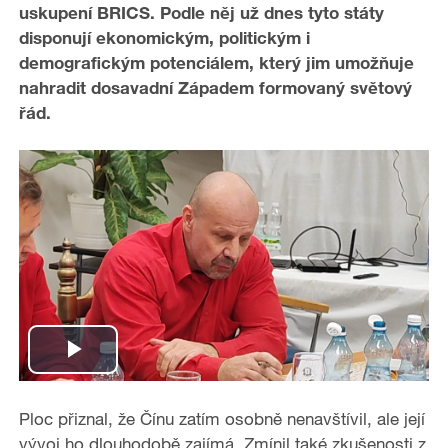
uskupení BRICS. Podle něj už dnes tyto státy
disponují ekonomickým, politickým i
demografickým potenciálem, který jim umožňuje
nahradit dosavadní Západem formovaný světový
řád.
P
l
Ploc přiznal, že Čínu zatím osobně nenavštívil, ale její
vývoj ho dlouhodobě zajímá. Zmínil také zkušenosti z