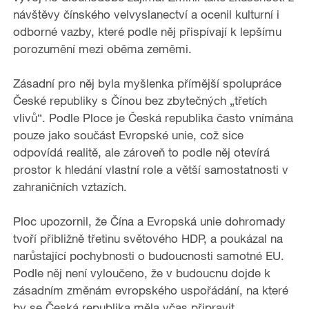
a
návštěvy čínského velvyslanectví a ocenil kulturní i
odborné vazby, které podle něj přispívají k lepšímu
y
porozumění mezi oběma zeměmi.
V
Zásadní pro něj byla myšlenka přímější spolupráce
i
České republiky s Čínou bez zbytečných „třetích
vlivů“. Podle Ploce je Česká republika často vnímána
d
pouze jako součást Evropské unie, což sice
odpovídá realitě, ale zároveň to podle něj otevírá
e
prostor k hledání vlastní role a větší samostatnosti v
zahraničních vztazích.
o
Ploc upozornil, že Čína a Evropská unie dohromady
tvoří přibližně třetinu světového HDP, a poukázal na
narůstající pochybnosti o budoucnosti samotné EU.
Podle něj není vyloučeno, že v budoucnu dojde k
zásadním změnám evropského uspořádání, na které
by se Česká republika měla včas připravit.