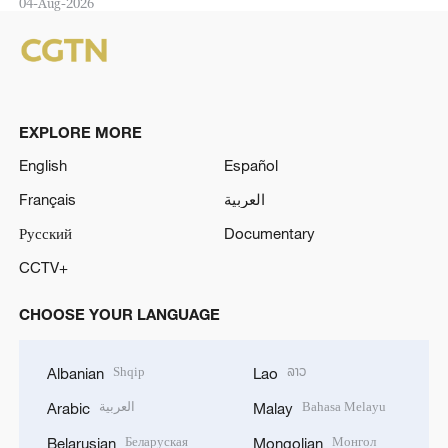
04-Aug-2026
EXPLORE MORE
English
Español
Français
العربية
Русский
Documentary
CCTV+
CHOOSE YOUR LANGUAGE
Shqip
ລາວ
Albanian
Lao
العربية
Bahasa Melayu
Arabic
Malay
Беларуская
Монгол
Belarusian
Mongolian