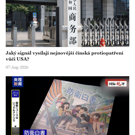
Jaký signál vysílají nejnovější čínská protiopatření
vůči USA?
07-Aug-2026