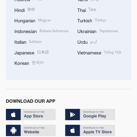
हिन्दी
ไทย
Hindi
Thai
Magyar
Türkçe
Hungarian
Turkish
Bahasa Indonesia
Українська
Indonesian
Ukrainian
Italiano
اردو
Italian
Urdu
日本語
Tiếng Việt
Japanese
Vietnamese
한국어
Korean
DOWNLOAD OUR APP