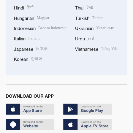
हिन्दी
ไทย
Hindi
Thai
Magyar
Türkçe
Hungarian
Turkish
Bahasa Indonesia
Українська
Indonesian
Ukrainian
Italiano
اردو
Italian
Urdu
日本語
Tiếng Việt
Japanese
Vietnamese
한국어
Korean
DOWNLOAD OUR APP