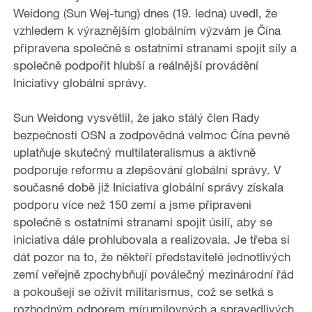
Weidong (Sun Wej-tung) dnes (19. ledna) uvedl, že
vzhledem k výraznějším globálním výzvám je Čína
připravena společně s ostatními stranami spojit síly a
společně podpořit hlubší a reálnější provádění
Iniciativy globální správy.
Sun Weidong vysvětlil, že jako stálý člen Rady
bezpečnosti OSN a zodpovědná velmoc Čína pevně
uplatňuje skutečný multilateralismus a aktivně
podporuje reformu a zlepšování globální správy. V
současné době již Iniciativa globální správy získala
podporu více než 150 zemí a jsme připraveni
společně s ostatními stranami spojit úsilí, aby se
iniciativa dále prohlubovala a realizovala. Je třeba si
dát pozor na to, že někteří představitelé jednotlivých
zemí veřejně zpochybňují poválečný mezinárodní řád
a pokoušejí se oživit militarismus, což se setká s
rozhodným odporem mírumilovných a spravedlivých