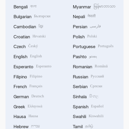
বাংলা
မြန်မာဘာသာ
Bengali
Myanmar
Български
नेपाली
Bulgarian
Nepali
ខ្មែរ
فارسی
Cambodian
Persian
Hrvatski
Polski
Croatian
Polish
Český
Português
Czech
Portuguese
English
پښتو
English
Pashto
Esperanto
Română
Esperanto
Romanian
Filipino
Русский
Filipino
Russian
Français
Српски
French
Serbian
Deutsch
සිංහල
German
Sinhala
Ελληνικά
Español
Greek
Spanish
Hausa
Kiswahili
Hausa
Swahili
עברית
தமிழ்
Hebrew
Tamil