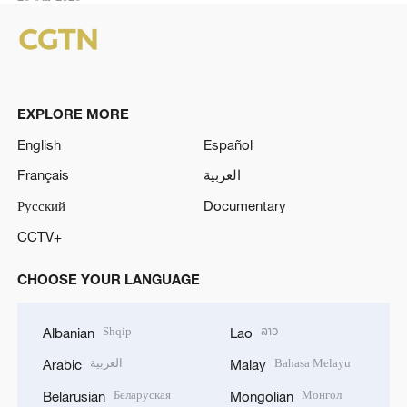
EXPLORE MORE
English
Español
Français
العربية
Русский
Documentary
CCTV+
CHOOSE YOUR LANGUAGE
Shqip
ລາວ
Albanian
Lao
العربية
Bahasa Melayu
Arabic
Malay
Беларуская
Монгол
Belarusian
Mongolian