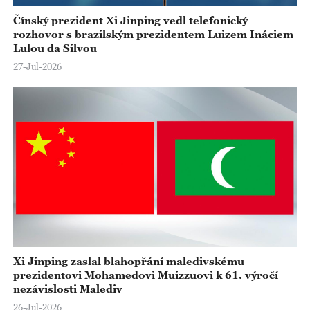
Čínský prezident Xi Jinping vedl telefonický
rozhovor s brazilským prezidentem Luizem Ináciem
Lulou da Silvou
27-Jul-2026
Xi Jinping zaslal blahopřání maledivskému
prezidentovi Mohamedovi Muizzuovi k 61. výročí
nezávislosti Malediv
26-Jul-2026