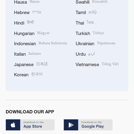
Hausa
Kiswahili
Hausa
Swahili
עברית
தமிழ்
Hebrew
Tamil
हिन्दी
ไทย
Hindi
Thai
Magyar
Türkçe
Hungarian
Turkish
Bahasa Indonesia
Українська
Indonesian
Ukrainian
Italiano
اردو
Italian
Urdu
日本語
Tiếng Việt
Japanese
Vietnamese
한국어
Korean
DOWNLOAD OUR APP