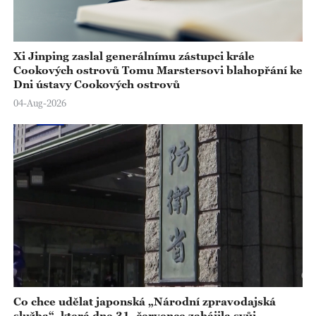
Xi Jinping zaslal generálnímu zástupci krále
Cookových ostrovů Tomu Marstersovi blahopřání ke
Dni ústavy Cookových ostrovů
04-Aug-2026
Co chce udělat japonská „Národní zpravodajská
služba“, která dne 31. července zahájila svůj