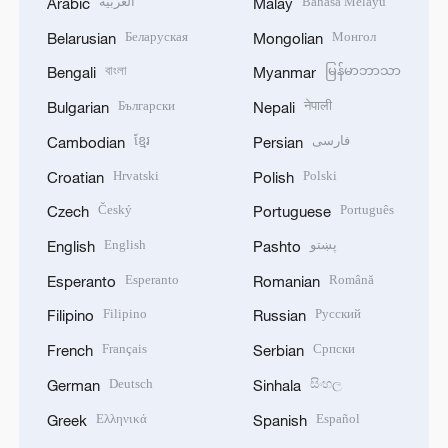
العربية
Bahasa Melayu
Arabic
Malay
Беларуская
Монгол
Belarusian
Mongolian
বাংলা
မြန်မာဘာသာ
Bengali
Myanmar
Български
नेपाली
Bulgarian
Nepali
ខ្មែរ
فارسی
Cambodian
Persian
Hrvatski
Polski
Croatian
Polish
Český
Português
Czech
Portuguese
English
پښتو
English
Pashto
Esperanto
Română
Esperanto
Romanian
Filipino
Русский
Filipino
Russian
Français
Српски
French
Serbian
Deutsch
සිංහල
German
Sinhala
Ελληνικά
Español
Greek
Spanish