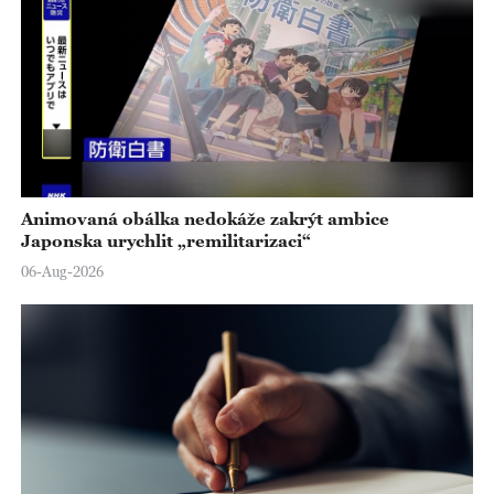
Animovaná obálka nedokáže zakrýt ambice
Japonska urychlit „remilitarizaci“
06-Aug-2026