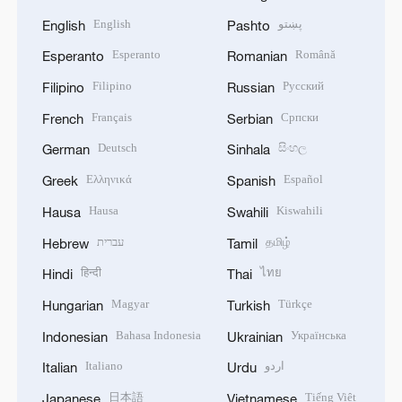
English
پښتو
English
Pashto
Esperanto
Română
Esperanto
Romanian
Filipino
Русский
Filipino
Russian
Français
Српски
French
Serbian
Deutsch
සිංහල
German
Sinhala
Ελληνικά
Español
Greek
Spanish
Hausa
Kiswahili
Hausa
Swahili
עברית
தமிழ்
Hebrew
Tamil
हिन्दी
ไทย
Hindi
Thai
Magyar
Türkçe
Hungarian
Turkish
Bahasa Indonesia
Українська
Indonesian
Ukrainian
Italiano
اردو
Italian
Urdu
日本語
Tiếng Việt
Japanese
Vietnamese