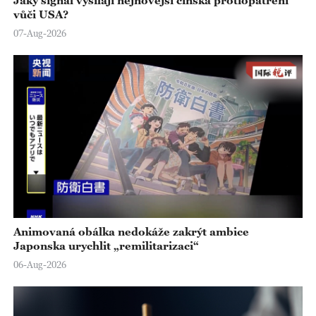
vůči USA?
07-Aug-2026
Animovaná obálka nedokáže zakrýt ambice
Japonska urychlit „remilitarizaci“
06-Aug-2026