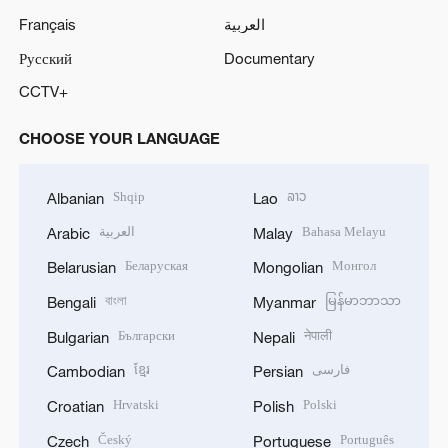
Français
العربية
Русский
Documentary
CCTV+
CHOOSE YOUR LANGUAGE
Shqip
ລາວ
Albanian
Lao
العربية
Bahasa Melayu
Arabic
Malay
Беларуская
Монгол
Belarusian
Mongolian
বাংলা
မြန်မာဘာသာ
Bengali
Myanmar
Български
नेपाली
Bulgarian
Nepali
ខ្មែរ
فارسی
Cambodian
Persian
Hrvatski
Polski
Croatian
Polish
Český
Português
Czech
Portuguese