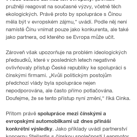
pružněji reagovat na současné výzvy, včetně těch
o
ekologických. Právě proto by spolupráce s Čínou
měla být v evropském zájmu,“ uvádí. Podle něj není
namístě Čínu vnímat pouze jako konkurenta, ale také
jako partnera, od kterého se Evropa může učit.
Zároveň však upozorňuje na problém ideologických
předsudků, které v posledních letech negativně
ovlivňovaly přístup České republiky ke spolupráci s
čínskými firmami. „Kvůli politickým postojům
předchozí vlády byla spolupráce nejen
nepodporována, ale často přímo potlačována.
Doufejme, že se tento přístup nyní změní,“ říká Cinka.
Přitom právě
spolupráce mezi čínskými a
evropskými automobilkami už dnes přináší
konkrétní výsledky
. Jako příklady uvádí partnerství
koncernu Stellantis s čínskou společností Leapmotor