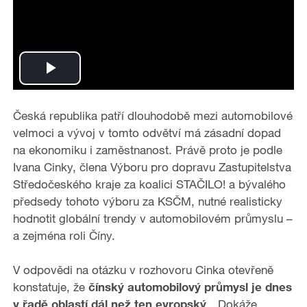
P
l
Česká republika patří dlouhodobě mezi automobilové
velmoci a vývoj v tomto odvětví má zásadní dopad
a
na ekonomiku i zaměstnanost. Právě proto je podle
Ivana Cinky, člena Výboru pro dopravu Zastupitelstva
y
Středočeského kraje za koalici STAČILO! a bývalého
předsedy tohoto výboru za KSČM, nutné realisticky
V
hodnotit globální trendy v automobilovém průmyslu –
i
a zejména roli Číny.
d
V odpovědi na otázku v rozhovoru Cinka otevřeně
konstatuje, že
čínský automobilový průmysl je dnes
e
v řadě oblastí dál než ten evropský
. „Dokáže