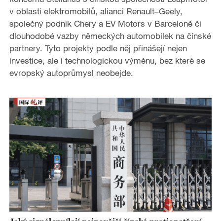
v oblasti elektromobilů, alianci Renault–Geely,
společný podnik Chery a EV Motors v Barceloně či
dlouhodobé vazby německých automobilek na čínské
partnery. Tyto projekty podle něj přinášejí nejen
investice, ale i technologickou výměnu, bez které se
evropský autoprůmysl neobejde.
Jaký signál vysílají nejnovější čínská protiopatření