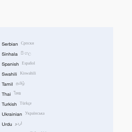
Serbian
Српски
Sinhala
සිංහල
Spanish
Español
Swahili
Kiswahili
Tamil
தமிழ்
Thai
ไทย
Turkish
Türkçe
Ukrainian
Українська
Urdu
اردو