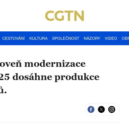
CESTOVÁNÍ
KULTURA
SPOLEČNOST
NÁZORY
VIDEO
OB
úroveň modernizace
025 dosáhne produkce
ů.