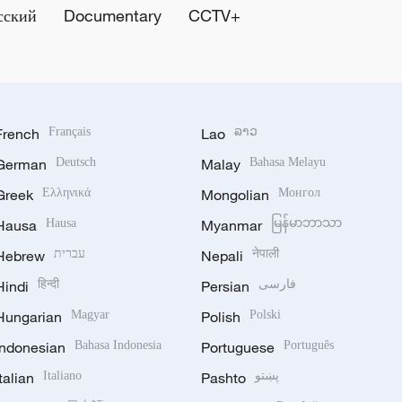
сский
Documentary
CCTV+
French
Français
Lao
ລາວ
German
Deutsch
Malay
Bahasa Melayu
Greek
Ελληνικά
Mongolian
Монгол
Hausa
Hausa
Myanmar
မြန်မာဘာသာ
Hebrew
עברית
Nepali
नेपाली
Hindi
हिन्दी
Persian
فارسی
Hungarian
Magyar
Polish
Polski
Indonesian
Bahasa Indonesia
Portuguese
Português
Italian
Italiano
Pashto
پښتو