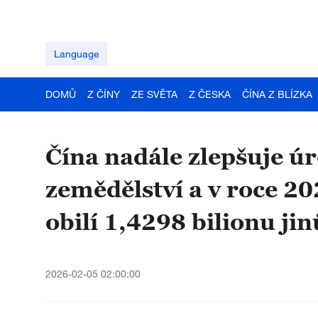
Language
DOMŮ
Z ČÍNY
ZE SVĚTA
Z ČESKA
ČÍNA Z BLÍZKA
Čína nadále zlepšuje 
zemědělství a v roce 2
obilí 1,4298 bilionu jin
2026-02-05 02:00:00