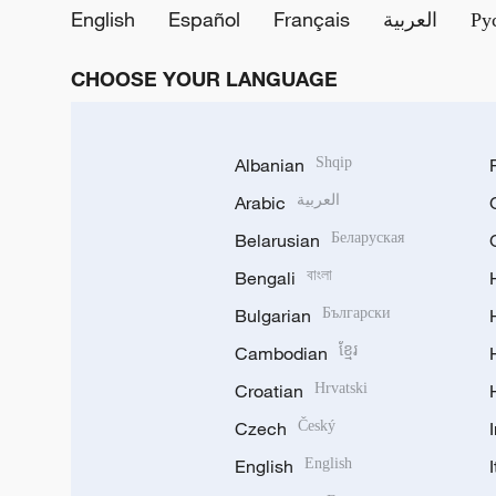
English
Español
Français
العربية
Ру
d
CHOOSE YOUR LANGUAGE
e
o
Albanian
Shqip
Arabic
العربية
Belarusian
Беларуская
Bengali
বাংলা
Bulgarian
Български
Cambodian
ខ្មែរ
Croatian
Hrvatski
Czech
Český
English
English