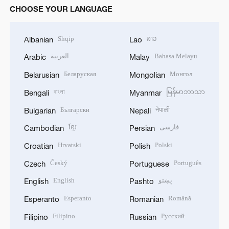
CHOOSE YOUR LANGUAGE
Shqip
ລາວ
Albanian
Lao
العربية
Bahasa Melayu
Arabic
Malay
Беларуская
Монгол
Belarusian
Mongolian
বাংলা
မြန်မာဘာသာ
Bengali
Myanmar
Български
नेपाली
Bulgarian
Nepali
ខ្មែរ
فارسی
Cambodian
Persian
Hrvatski
Polski
Croatian
Polish
Český
Português
Czech
Portuguese
English
پښتو
English
Pashto
Esperanto
Română
Esperanto
Romanian
Filipino
Русский
Filipino
Russian