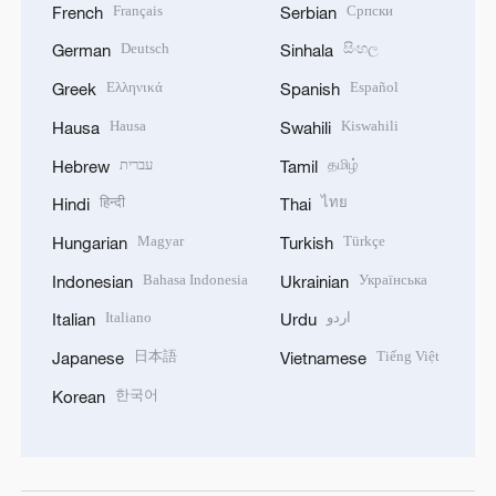
Français
Српски
French
Serbian
Deutsch
සිංහල
German
Sinhala
Ελληνικά
Español
Greek
Spanish
Hausa
Kiswahili
Hausa
Swahili
עברית
தமிழ்
Hebrew
Tamil
हिन्दी
ไทย
Hindi
Thai
Magyar
Türkçe
Hungarian
Turkish
Bahasa Indonesia
Українська
Indonesian
Ukrainian
Italiano
اردو
Italian
Urdu
日本語
Tiếng Việt
Japanese
Vietnamese
한국어
Korean