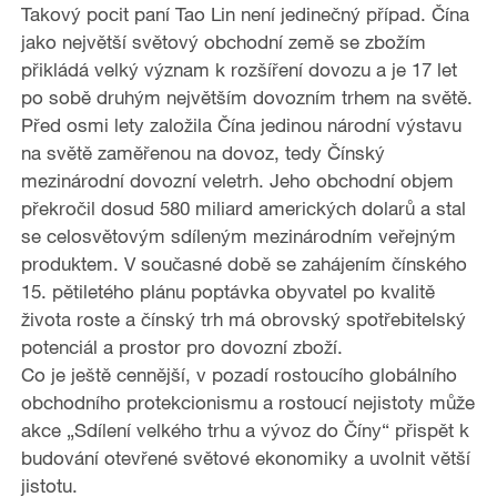
Takový pocit paní Tao Lin není jedinečný případ. Čína
jako největší světový obchodní země se zbožím
přikládá velký význam k rozšíření dovozu a je 17 let
po sobě druhým největším dovozním trhem na světě.
Před osmi lety založila Čína jedinou národní výstavu
na světě zaměřenou na dovoz, tedy Čínský
mezinárodní dovozní veletrh. Jeho obchodní objem
překročil dosud 580 miliard amerických dolarů a stal
se celosvětovým sdíleným mezinárodním veřejným
produktem. V současné době se zahájením čínského
15. pětiletého plánu poptávka obyvatel po kvalitě
života roste a čínský trh má obrovský spotřebitelský
potenciál a prostor pro dovozní zboží.
Co je ještě cennější, v pozadí rostoucího globálního
obchodního protekcionismu a rostoucí nejistoty může
akce „Sdílení velkého trhu a vývoz do Číny“ přispět k
budování otevřené světové ekonomiky a uvolnit větší
jistotu.