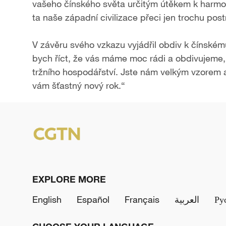
vašeho čínského světa určitým útěkem k harmon
ta naše západní civilizace přeci jen trochu post
V závěru svého vzkazu vyjádřil obdiv k čínsk
bych říct, že vás máme moc rádi a obdivujeme, 
tržního hospodářství. Jste nám velkým vzorem
vám šťastný nový rok.“
EXPLORE MORE
English
Español
Français
العربية
Ру