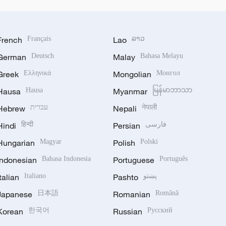
French
Français
Lao
ລາວ
German
Deutsch
Malay
Bahasa Melayu
Greek
Ελληνικά
Mongolian
Монгол
Hausa
Hausa
Myanmar
မြန်မာဘာသာ
Hebrew
עברית
Nepali
नेपाली
Hindi
हिन्दी
Persian
فارسی
Hungarian
Magyar
Polish
Polski
Indonesian
Bahasa Indonesia
Portuguese
Português
Italian
Italiano
Pashto
پښتو
Japanese
日本語
Romanian
Română
Korean
한국어
Russian
Русский