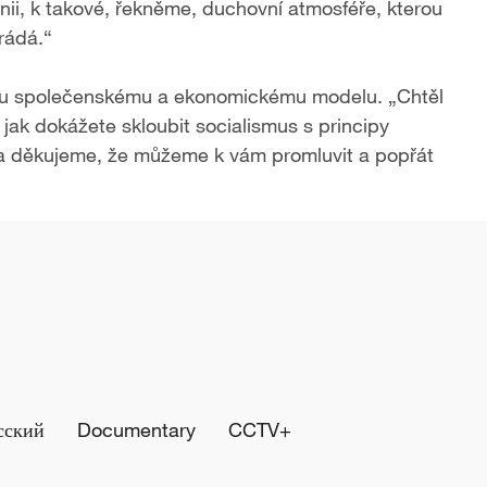
ii, k takové, řekněme, duchovní atmosféře, kterou
rádá.“
ému společenskému a ekonomickému modelu. „Chtěl
jak dokážete skloubit socialismus s principy
 a děkujeme, že můžeme k vám promluvit a popřát
сский
Documentary
CCTV+