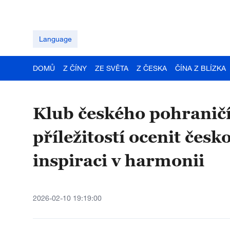
Language
DOMŮ
Z ČÍNY
ZE SVĚTA
Z ČESKA
ČÍNA Z BLÍZKA
Klub českého pohraničí
příležitostí ocenit česk
inspiraci v harmonii
2026-02-10 19:19:00