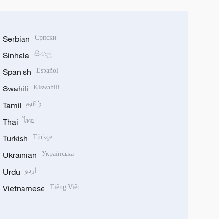
Serbian
Српски
Sinhala
සිංහල
Spanish
Español
Swahili
Kiswahili
Tamil
தமிழ்
Thai
ไทย
Turkish
Türkçe
Ukrainian
Українська
Urdu
اردو
Vietnamese
Tiếng Việt