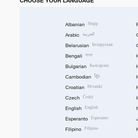
CHOOSE YOUR LANGUAGE
Albanian
Shqip
Arabic
العربية
Belarusian
Беларуская
Bengali
বাংলা
Bulgarian
Български
Cambodian
ខ្មែរ
Croatian
Hrvatski
Czech
Český
English
English
Esperanto
Esperanto
Filipino
Filipino