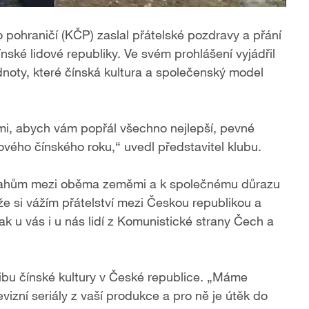
pohraničí (KČP) zaslal přátelské pozdravy a přání
ské lidové republiky. Ve svém prohlášení vyjádřil
dnoty, které čínská kultura a společenský model
e mi, abych vám popřál všechno nejlepší, pevné
ového čínského roku,“ uvedl představitel klubu.
vztahům mezi oběma zeměmi a k společnému důrazu
 že si vážím přátelství mezi Českou republikou a
ak u vás i u nás lidí z Komunistické strany Čech a
libu čínské kultury v České republice. „Máme
evizní seriály z vaší produkce a pro ně je útěk do