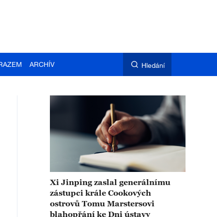
RAZEM
ARCHÍV
Hledání
Xi Jinping zaslal generálnímu
zástupci krále Cookových
ostrovů Tomu Marstersovi
blahopřání ke Dni ústavy