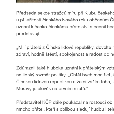
l
Předseda sekce strážců míru při Klubu českého 
u příležitosti čínského Nového roku občanům Čín
a
uznání k česko-čínskému přátelství a ocenil ho
y
představují.
V
„Milí přátelé z Čínské lidové republiky, dovolt
zdraví, hodně štěstí, spokojenost a radost do n
i
d
Zdůraznil také hluboké uznání k přátelským 
na lidský rozměr politiky. „Chtěl bych moc říct,
e
Čínskou lidovou republikou a že si vážím toho, j
Moravy je člověk na prvním místě.“
o
Představitel KČP dále poukázal na rostoucí ob
mnoho přátel, kteří s oblibou sledují hudbu i tel