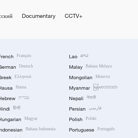
сский
Documentary
CCTV+
French
Français
Lao
ລາວ
German
Deutsch
Malay
Bahasa Melayu
Greek
Ελληνικά
Mongolian
Монгол
Hausa
Hausa
Myanmar
မြန်မာဘာသာ
Hebrew
עברית
Nepali
नेपाली
Hindi
हिन्दी
Persian
فارسی
Hungarian
Magyar
Polish
Polski
Indonesian
Bahasa Indonesia
Portuguese
Português