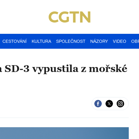
CESTOVÁNÍ
KULTURA
SPOLEČNOST
NÁZORY
VIDEO
OB
 SD-3 vypustila z mořské