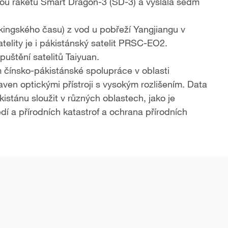
nou raketu Smart Dragon-3 (SD-3) a vyslala sedm
kingského času) z vod u pobřeží Yangjiangu v
telity je i pákistánský satelit PRSC-EO2.
uštění satelitů Taiyuan.
čínsko-pákistánské spolupráce v oblasti
en optickými přístroji s vysokým rozlišením. Data
tánu sloužit v různých oblastech, jako je
dí a přírodních katastrof a ochrana přírodních