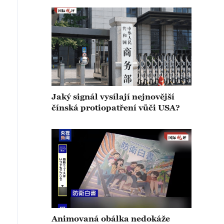
Jaký signál vysílají nejnovější
čínská protiopatření vůči USA?
Animovaná obálka nedokáže