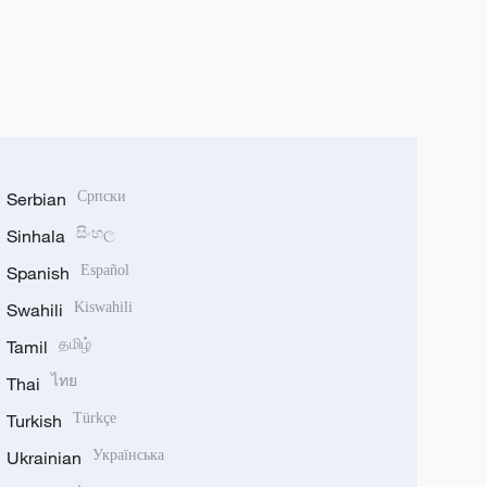
Serbian
Српски
Sinhala
සිංහල
Spanish
Español
Swahili
Kiswahili
Tamil
தமிழ்
Thai
ไทย
Turkish
Türkçe
Ukrainian
Українська