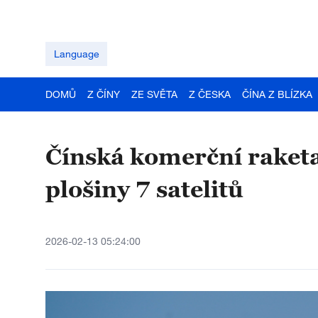
Language
DOMŮ
Z ČÍNY
ZE SVĚTA
Z ČESKA
ČÍNA Z BLÍZKA
Čínská komerční raketa
plošiny 7 satelitů
2026-02-13 05:24:00