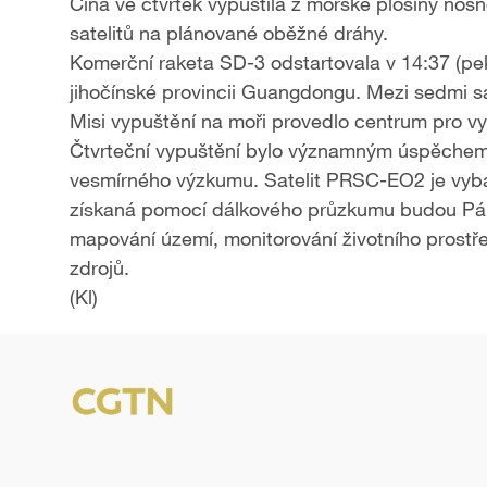
Čína ve čtvrtek vypustila z mořské plošiny nos
satelitů na plánované oběžné dráhy.
Komerční raketa SD-3 odstartovala v 14:37 (pe
jihočínské provincii Guangdongu. Mezi sedmi sa
Misi vypuštění na moři provedlo centrum pro vyp
Čtvrteční vypuštění bylo významným úspěchem 
vesmírného výzkumu. Satelit PRSC-EO2 je vybav
získaná pomocí dálkového průzkumu budou Pákis
mapování území, monitorování životního prostře
zdrojů.
(Kl)