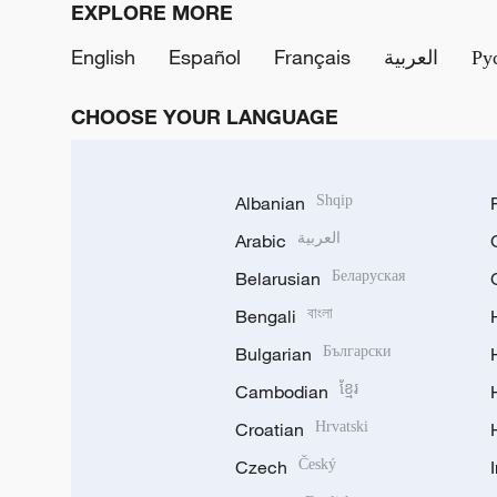
EXPLORE MORE
English
Español
Français
العربية
Ру
CHOOSE YOUR LANGUAGE
Albanian
Shqip
Arabic
العربية
Belarusian
Беларуская
Bengali
বাংলা
Bulgarian
Български
Cambodian
ខ្មែរ
Croatian
Hrvatski
Czech
Český