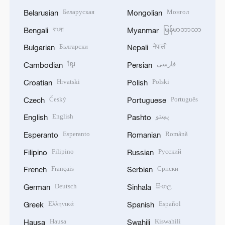
Беларуская
Монгол
Belarusian
Mongolian
বাংলা
မြန်မာဘာသာ
Bengali
Myanmar
Български
नेपाली
Bulgarian
Nepali
ខ្មែរ
فارسی
Cambodian
Persian
Hrvatski
Polski
Croatian
Polish
Český
Português
Czech
Portuguese
English
پښتو
English
Pashto
Esperanto
Română
Esperanto
Romanian
Filipino
Русский
Filipino
Russian
Français
Српски
French
Serbian
Deutsch
සිංහල
German
Sinhala
Ελληνικά
Español
Greek
Spanish
Hausa
Kiswahili
Hausa
Swahili