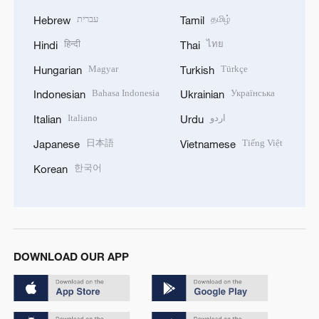
עברית
தமிழ்
Hebrew
Tamil
हिन्दी
ไทย
Hindi
Thai
Magyar
Türkçe
Hungarian
Turkish
Bahasa Indonesia
Українська
Indonesian
Ukrainian
Italiano
اردو
Italian
Urdu
日本語
Tiếng Việt
Japanese
Vietnamese
한국어
Korean
DOWNLOAD OUR APP