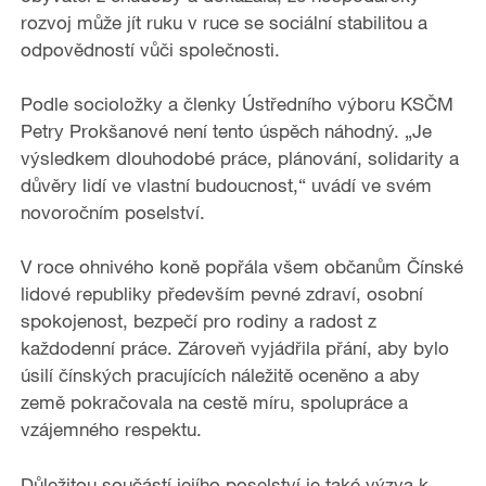
rozvoj může jít ruku v ruce se sociální stabilitou a
o
odpovědností vůči společnosti.
Podle socioložky a členky Ústředního výboru KSČM
Petry Prokšanové není tento úspěch náhodný. „Je
výsledkem dlouhodobé práce, plánování, solidarity a
důvěry lidí ve vlastní budoucnost,“ uvádí ve svém
novoročním poselství.
V roce ohnivého koně popřála všem občanům Čínské
lidové republiky především pevné zdraví, osobní
spokojenost, bezpečí pro rodiny a radost z
každodenní práce. Zároveň vyjádřila přání, aby bylo
úsilí čínských pracujících náležitě oceněno a aby
země pokračovala na cestě míru, spolupráce a
vzájemného respektu.
Důležitou součástí jejího poselství je také výzva k