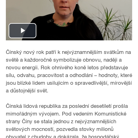
P
l
Čínský nový rok patří k nejvýznamnějším svátkům na
světě a každoročně symbolizuje obnovu, naději a
a
novou energii. Rok ohnivého koně letos představuje
sílu, odvahu, pracovitost a odhodlání – hodnoty, které
y
jsou blízké lidem usilujícím o spravedlivější, mírovější
a důstojnější svět.
V
i
Čínská lidová republika za poslední desetiletí prošla
mimořádným vývojem. Pod vedením Komunistické
d
strany Číny se stala jednou z nejvýznamnějších
světových mocností, pozvedla stovky milionů
e
obyvatel z chudoby a dokázala, že hospodářský