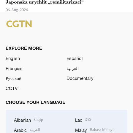
Japonska urychlit „remilitarizaci“
06-Aug-2026
EXPLORE MORE
English
Español
Français
العربية
Русский
Documentary
CCTV+
CHOOSE YOUR LANGUAGE
Shqip
ລາວ
Albanian
Lao
العربية
Bahasa Melayu
Arabic
Malay