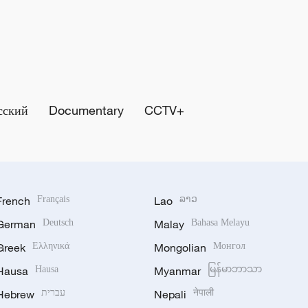
сский
Documentary
CCTV+
French
Français
Lao
ລາວ
German
Deutsch
Malay
Bahasa Melayu
Greek
Ελληνικά
Mongolian
Монгол
Hausa
Hausa
Myanmar
မြန်မာဘာသာ
Hebrew
עברית
Nepali
नेपाली