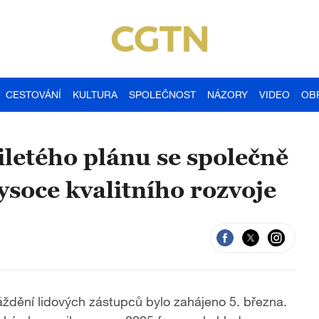
CESTOVÁNÍ
KULTURA
SPOLEČNOST
NÁZORY
VIDEO
OB
iletého plánu se společně
ysoce kvalitního rozvoje
ždění lidových zástupců bylo zahájeno 5. března.