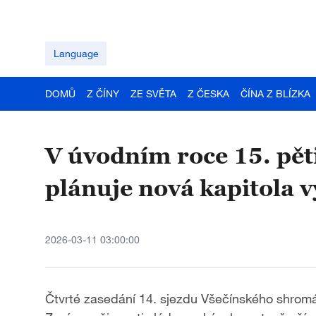
Language
DOMŮ
Z ČÍNY
ZE SVĚTA
Z ČESKA
ČÍNA Z BLÍZKA
V úvodním roce 15. pět
plánuje nová kapitola v
2026-03-11 03:00:00
Čtvrté zasedání 14. sjezdu Všečínského shromá