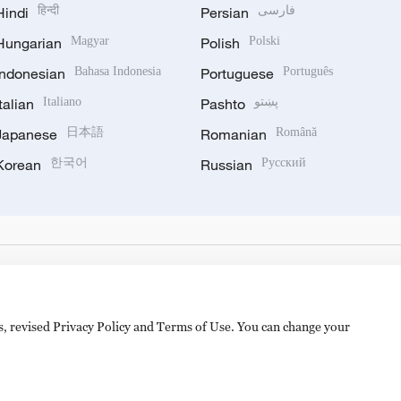
Hindi
हिन्दी
Persian
فارسی
Hungarian
Magyar
Polish
Polski
Indonesian
Bahasa Indonesia
Portuguese
Português
Italian
Italiano
Pashto
پښتو
Japanese
日本語
Romanian
Română
Korean
한국어
Russian
Русский
es, revised Privacy Policy and Terms of Use. You can change your
备 11010502050052号
Disinformation report hotline: 010-8506146