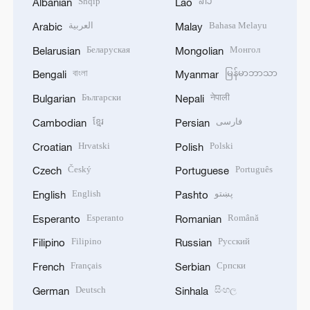
Shqip
ລາວ
Albanian
Lao
العربية
Bahasa Melayu
Arabic
Malay
Беларуская
Монгол
Belarusian
Mongolian
বাংলা
မြန်မာဘာသာ
Bengali
Myanmar
Български
नेपाली
Bulgarian
Nepali
ខ្មែរ
فارسی
Cambodian
Persian
Hrvatski
Polski
Croatian
Polish
Český
Português
Czech
Portuguese
English
پښتو
English
Pashto
Esperanto
Română
Esperanto
Romanian
Filipino
Русский
Filipino
Russian
Français
Српски
French
Serbian
Deutsch
සිංහල
German
Sinhala