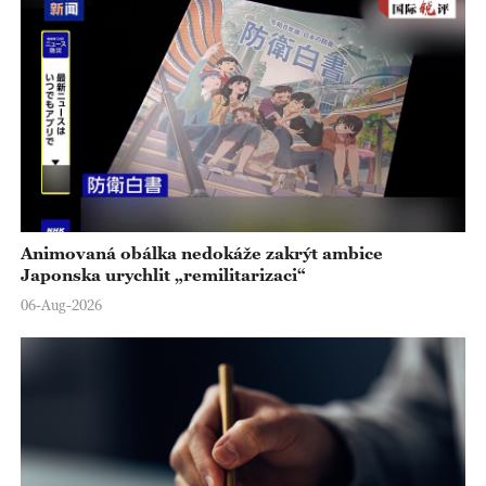
Animovaná obálka nedokáže zakrýt ambice
Japonska urychlit „remilitarizaci“
06-Aug-2026