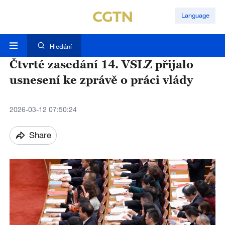
Language
Hledání
Čtvrté zasedání 14. VSLZ přijalo
usnesení ke zprávě o práci vlády
2026-03-12 07:50:24
Share