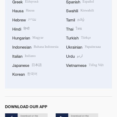
Ελληνικά
Español
Greek
Spanish
Hausa
Kiswahili
Hausa
Swahili
עברית
தமிழ்
Hebrew
Tamil
हिन्दी
ไทย
Hindi
Thai
Magyar
Türkçe
Hungarian
Turkish
Bahasa Indonesia
Українська
Indonesian
Ukrainian
Italiano
اردو
Italian
Urdu
日本語
Tiếng Việt
Japanese
Vietnamese
한국어
Korean
DOWNLOAD OUR APP