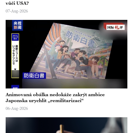
vůči USA?
07-Aug-2026
Animovaná obálka nedokáže zakrýt ambice
Japonska urychlit „remilitarizaci“
06-Aug-2026