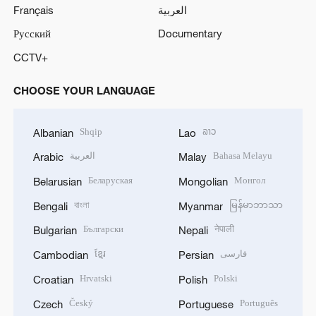
Français
العربية
Русский
Documentary
CCTV+
CHOOSE YOUR LANGUAGE
Shqip
ລາວ
Albanian
Lao
العربية
Bahasa Melayu
Arabic
Malay
Беларуская
Монгол
Belarusian
Mongolian
বাংলা
မြန်မာဘာသာ
Bengali
Myanmar
Български
नेपाली
Bulgarian
Nepali
ខ្មែរ
فارسی
Cambodian
Persian
Hrvatski
Polski
Croatian
Polish
Český
Português
Czech
Portuguese