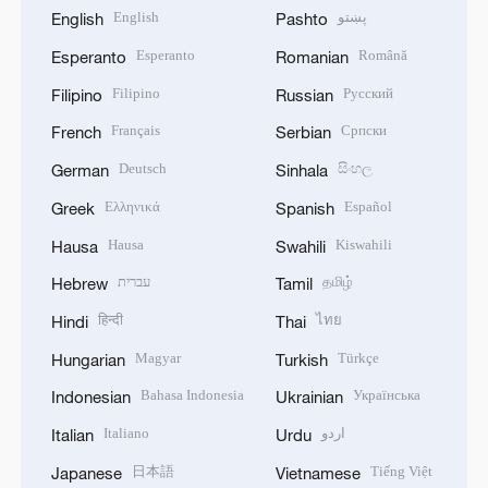
English
پښتو
English
Pashto
Esperanto
Română
Esperanto
Romanian
Filipino
Русский
Filipino
Russian
Français
Српски
French
Serbian
Deutsch
සිංහල
German
Sinhala
Ελληνικά
Español
Greek
Spanish
Hausa
Kiswahili
Hausa
Swahili
עברית
தமிழ்
Hebrew
Tamil
हिन्दी
ไทย
Hindi
Thai
Magyar
Türkçe
Hungarian
Turkish
Bahasa Indonesia
Українська
Indonesian
Ukrainian
Italiano
اردو
Italian
Urdu
日本語
Tiếng Việt
Japanese
Vietnamese