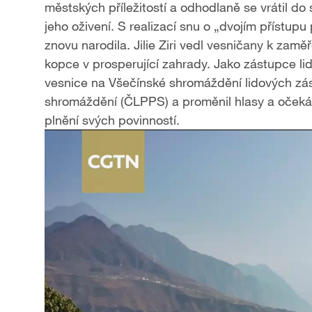
městských příležitostí a odhodlaně se vrátil d
jeho oživení. S realizací snu o „dvojím přístupu 
znovu narodila. Jilie Ziri vedl vesničany k zam
kopce v prosperující zahrady. Jako zástupce lidu 
vesnice na Všečínské shromáždění lidových zás
shromáždění (ČLPPS) a proměnil hlasy a očekává
plnění svých povinností.