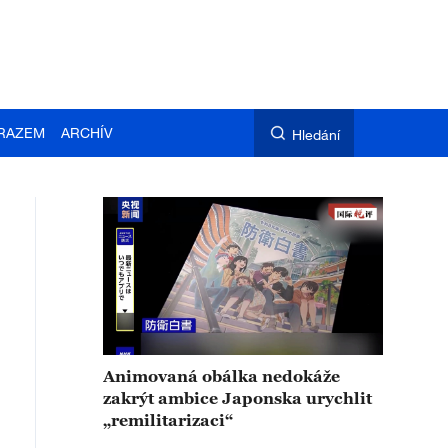
RAZEM
ARCHÍV
Hledání
Animovaná obálka nedokáže
zakrýt ambice Japonska urychlit
„remilitarizaci“