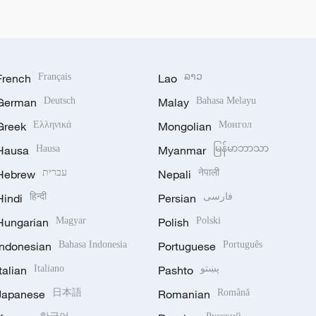
French
Français
Lao
ລາວ
German
Deutsch
Malay
Bahasa Melayu
Greek
Ελληνικά
Mongolian
Монгол
Hausa
Hausa
Myanmar
မြန်မာဘာသာ
Hebrew
עברית
Nepali
नेपाली
Hindi
हिन्दी
Persian
فارسی
Hungarian
Magyar
Polish
Polski
Indonesian
Bahasa Indonesia
Portuguese
Português
Italian
Italiano
Pashto
پښتو
Japanese
日本語
Romanian
Română