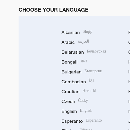
CHOOSE YOUR LANGUAGE
e
o
Albanian
Shqip
Arabic
العربية
Belarusian
Беларуская
Bengali
বাংলা
Bulgarian
Български
Cambodian
ខ្មែរ
Croatian
Hrvatski
Czech
Český
English
English
Esperanto
Esperanto