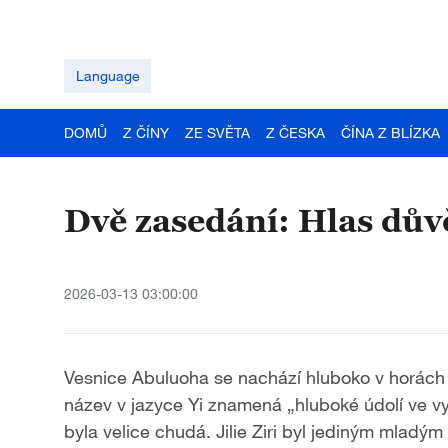
Language
DOMŮ
Z ČÍNY
ZE SVĚTA
Z ČESKA
ČÍNA Z BLÍZKA
Dvě zasedání: Hlas dův
2026-03-13 03:00:00
Vesnice Abuluoha se nachází hluboko v horách L
název v jazyce Yi znamená „hluboké údolí ve v
byla velice chudá. Jilie Ziri byl jediným mladým