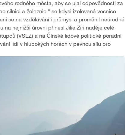
o svého rodného města, aby se ujal odpovědnosti za
po silnici a železnici“ se kdysi izolovaná vesnice
ěření se na vzdělávání i průmysl a proměnil neúrodné
na nejnižší úrovni přinesl Jilie Ziri naděje celé
tupců (VSLZ) a na Čínské lidové politické poradní
ní lidí v hlubokých horách v pevnou sílu pro