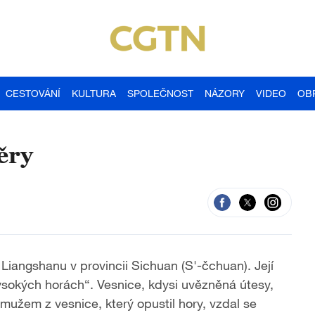
CESTOVÁNÍ
KULTURA
SPOLEČNOST
NÁZORY
VIDEO
OB
ěry
iangshanu v provincii Sichuan (S'-čchuan). Její
ysokých horách“. Vesnice, kdysi uvězněná útesy,
 mužem z vesnice, který opustil hory, vzdal se