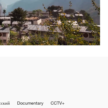
сский
Documentary
CCTV+