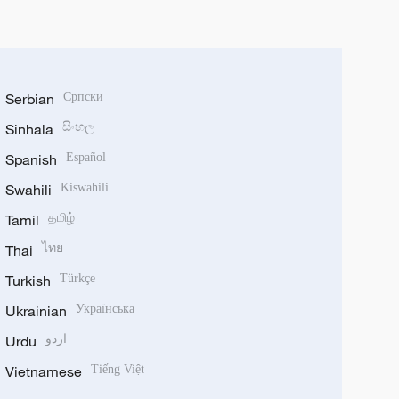
Serbian
Српски
Sinhala
සිංහල
Spanish
Español
Swahili
Kiswahili
Tamil
தமிழ்
Thai
ไทย
Turkish
Türkçe
Ukrainian
Українська
Urdu
اردو
Vietnamese
Tiếng Việt