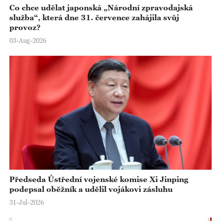
Co chce udělat japonská „Národní zpravodajská
služba“, která dne 31. července zahájila svůj
provoz?
03-Aug-2026
Předseda Ústřední vojenské komise Xi Jinping
podepsal oběžník a udělil vojákovi zásluhu
31-Jul-2026