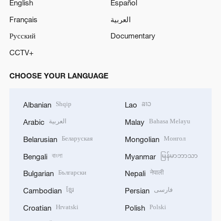
English
Español
Français
العربية
Русский
Documentary
CCTV+
CHOOSE YOUR LANGUAGE
Shqip
ລາວ
Albanian
Lao
العربية
Bahasa Melayu
Arabic
Malay
Беларуская
Монгол
Belarusian
Mongolian
বাংলা
မြန်မာဘာသာ
Bengali
Myanmar
Български
नेपाली
Bulgarian
Nepali
ខ្មែរ
فارسی
Cambodian
Persian
Hrvatski
Polski
Croatian
Polish