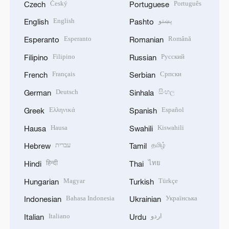
Český
Português
Czech
Portuguese
English
پښتو
English
Pashto
Esperanto
Română
Esperanto
Romanian
Filipino
Русский
Filipino
Russian
Français
Српски
French
Serbian
Deutsch
සිංහල
German
Sinhala
Ελληνικά
Español
Greek
Spanish
Hausa
Kiswahili
Hausa
Swahili
עברית
தமிழ்
Hebrew
Tamil
हिन्दी
ไทย
Hindi
Thai
Magyar
Türkçe
Hungarian
Turkish
Bahasa Indonesia
Українська
Indonesian
Ukrainian
Italiano
اردو
Italian
Urdu