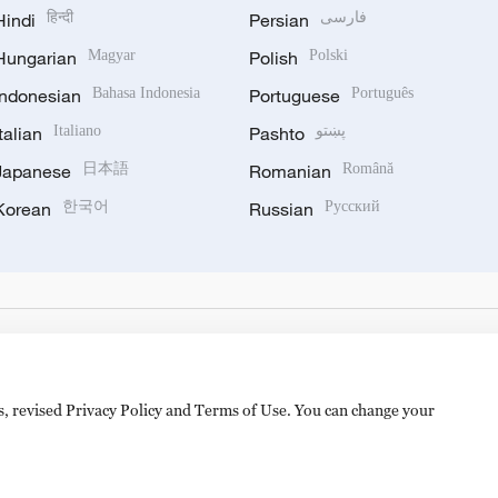
Hindi
हिन्दी
Persian
فارسی
Hungarian
Magyar
Polish
Polski
Indonesian
Bahasa Indonesia
Portuguese
Português
Italian
Italiano
Pashto
پښتو
Japanese
日本語
Romanian
Română
Korean
한국어
Russian
Русский
es, revised Privacy Policy and Terms of Use. You can change your
备 11010502050052号
Disinformation report hotline: 010-8506146