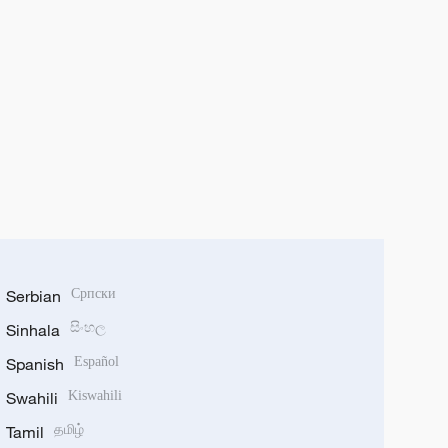
Serbian
Српски
Sinhala
සිංහල
Spanish
Español
Swahili
Kiswahili
Tamil
தமிழ்