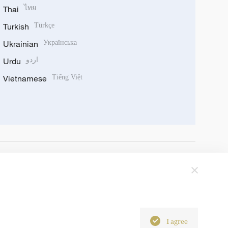
Thai
ไทย
Turkish
Türkçe
Ukrainian
Українська
Urdu
اردو
Vietnamese
Tiếng Việt
I agree
6