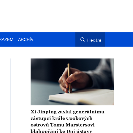
RAZEM
ARCHÍV
Hledání
Xi Jinping zaslal generálnímu
zástupci krále Cookových
ostrovů Tomu Marstersovi
blahopřání ke Dni ústavy