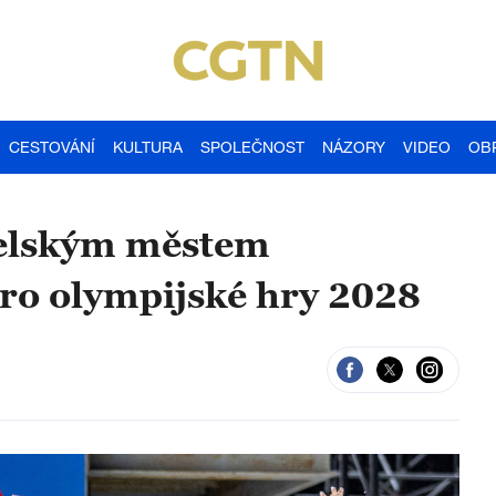
CESTOVÁNÍ
KULTURA
SPOLEČNOST
NÁZORY
VIDEO
OB
telským městem
pro olympijské hry 2028