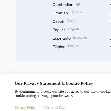
Cambodian
ខ្មែរ
Croatian
Hrvatski
Czech
Český
English
English
Esperanto
Esperanto
Filipino
Filipino
DOWNLOAD OUR APP
Our Privacy Statement & Cookie Policy
By continuing to browse our site you agree to our use of cooki
cookie settings through your browser.
Privacy Policy
Terms of Use
Copyright © 2024 CGTN.
京ICP备20000184号
京公网安