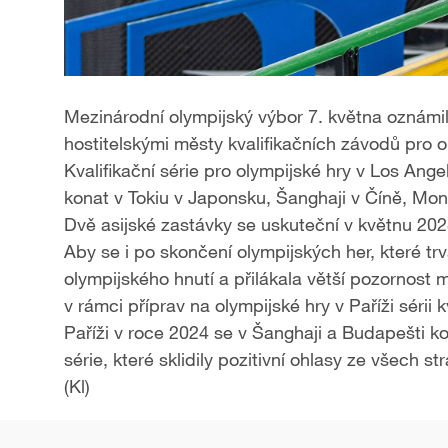
Mezinárodní olympijský výbor 7. května oznámil,
hostitelskými městy kvalifikačních závodů pro 
Kvalifikační série pro olympijské hry v Los Ang
konat v Tokiu v Japonsku, Šanghaji v Číně, Mo
Dvě asijské zastávky se uskuteční v květnu 20
Aby se i po skončení olympijských her, které trv
olympijského hnutí a přilákala větší pozornost 
v rámci příprav na olympijské hry v Paříži sérii 
Paříži v roce 2024 se v Šanghaji a Budapešti ko
série, které sklidily pozitivní ohlasy ze všech str
(Kl)