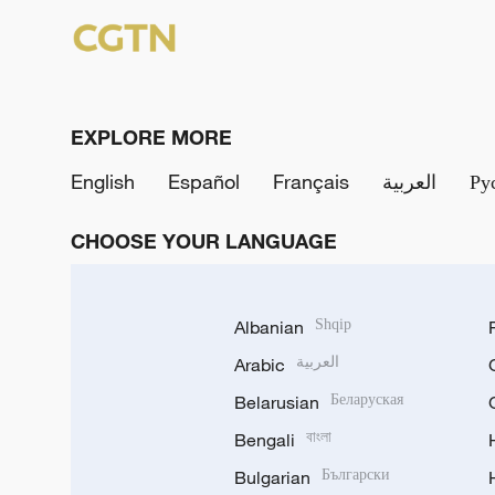
EXPLORE MORE
English
Español
Français
العربية
Ру
CHOOSE YOUR LANGUAGE
Albanian
Shqip
Arabic
العربية
Belarusian
Беларуская
Bengali
বাংলা
Bulgarian
Български