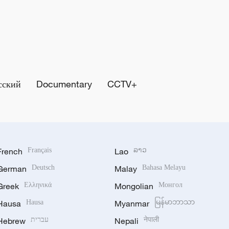
сский
Documentary
CCTV+
French
Français
Lao
ລາວ
German
Deutsch
Malay
Bahasa Melayu
Greek
Ελληνικά
Mongolian
Монгол
Hausa
Hausa
Myanmar
မြန်မာဘာသာ
Hebrew
עברית
Nepali
नेपाली