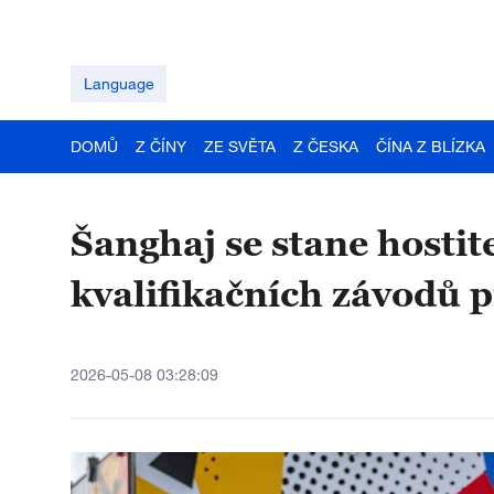
Language
DOMŮ
Z ČÍNY
ZE SVĚTA
Z ČESKA
ČÍNA Z BLÍZKA
Šanghaj se stane hosti
kvalifikačních závodů 
2026-05-08 03:28:09