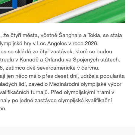
 že čtyři města, včetně Šanghaje a Tokia, se stala
olympijské hry v Los Angeles v roce 2028.
eles se skládá ze čtyř zastávek, které se budou
ntrealu v Kanadě a Orlandu ve Spojených státech.
28, zatímco dvě severoamerické v červnu.
ají jen něco málo přes deset dní, udržela popularita
mladých lidí, zavedlo Mezinárodní olympijské výbor
kvalifikačních turnajů. Před olympijskými hrami v
naly po jedné zastávce olympijské kvalifikační
an.