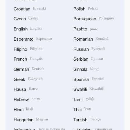
Hrvatski
Polski
Croatian
Polish
Český
Português
Czech
Portuguese
English
پښتو
English
Pashto
Esperanto
Română
Esperanto
Romanian
Filipino
Русский
Filipino
Russian
Français
Српски
French
Serbian
Deutsch
සිංහල
German
Sinhala
Ελληνικά
Español
Greek
Spanish
Hausa
Kiswahili
Hausa
Swahili
עברית
தமிழ்
Hebrew
Tamil
हिन्दी
ไทย
Hindi
Thai
Magyar
Türkçe
Hungarian
Turkish
Bahasa Indonesia
Українська
Indonesian
Ukrainian