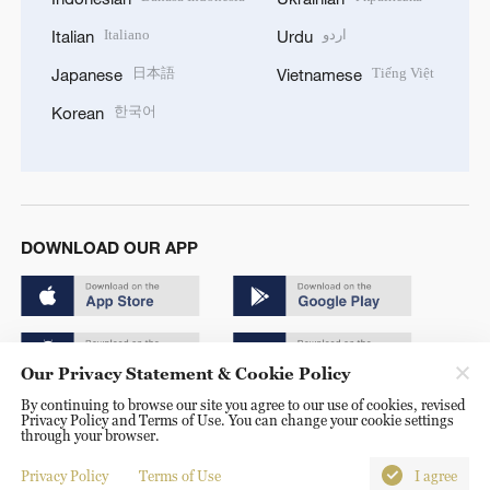
Italiano
اردو
Italian
Urdu
日本語
Tiếng Việt
Japanese
Vietnamese
한국어
Korean
DOWNLOAD OUR APP
Our Privacy Statement & Cookie Policy
By continuing to browse our site you agree to our use of cookies, revised
Copyright © 2024 CGTN.
Privacy Policy and Terms of Use. You can change your cookie settings
through your browser.
京ICP备20000184号
Privacy Policy
Terms of Use
I agree
京公网安备 11010502050052号