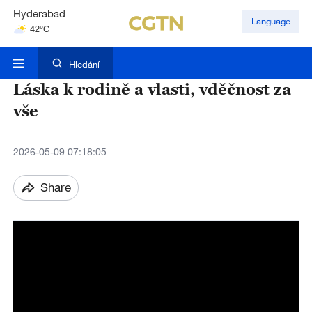
Hyderabad
Language
42°C
Mumbai
31°C
Hledání
Láska k rodině a vlasti, vděčnost za
vše
2026-05-09 07:18:05
Share