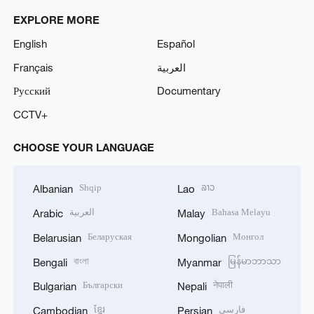
EXPLORE MORE
English
Español
Français
العربية
Русский
Documentary
CCTV+
CHOOSE YOUR LANGUAGE
Shqip
ລາວ
Albanian
Lao
العربية
Bahasa Melayu
Arabic
Malay
Беларуская
Монгол
Belarusian
Mongolian
বাংলা
မြန်မာဘာသာ
Bengali
Myanmar
Български
नेपाली
Bulgarian
Nepali
ខ្មែរ
فارسی
Cambodian
Persian