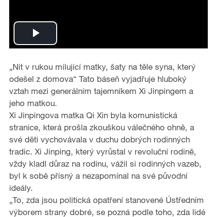
P
l
„Nit v rukou milující matky, šaty na těle syna, který
odešel z domova“ Tato báseň vyjadřuje hluboký
a
vztah mezi generálním tajemníkem Xi Jinpingem a
jeho matkou.
y
Xi Jinpingova matka Qi Xin byla komunistická
stranice, která prošla zkouškou válečného ohně, a
V
své děti vychovávala v duchu dobrých rodinných
i
tradic. Xi Jinping, který vyrůstal v revoluční rodině,
vždy kladl důraz na rodinu, vážil si rodinných vazeb,
d
byl k sobě přísný a nezapomínal na své původní
ideály.
e
„To, zda jsou politická opatření stanovené Ústředním
výborem strany dobré, se pozná podle toho, zda lidé