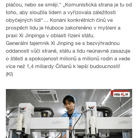
o
pláčou, nebo se smějí.“ „Komunistická strana je tu od
toho, aby sloužila lidem a vyřizovala záležitosti
obyčejných lidí“… Konání konkrétních činů ve
prospěch lidu je hluboce zakořeněno v myšlení a
praxi Xi Jinpinga v oblasti řízení státu.
Generální tajemník Xi Jinping se s bezvýhradnou
oddaností vůči straně, státu a lidu neúnavně zasazuje
o štěstí a spokojenost milionů a milionů rodin a vede
více než 1,4 miliardy Číňanů k lepší budoucnosti!
(Kl)