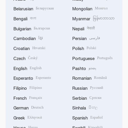
Беларуская
Монгол
Belarusian
Mongolian
বাংলা
မြန်မာဘာသာ
Bengali
Myanmar
Български
नेपाली
Bulgarian
Nepali
ខ្មែរ
فارسی
Cambodian
Persian
Hrvatski
Polski
Croatian
Polish
Český
Português
Czech
Portuguese
English
پښتو
English
Pashto
Esperanto
Română
Esperanto
Romanian
Filipino
Русский
Filipino
Russian
Français
Српски
French
Serbian
Deutsch
සිංහල
German
Sinhala
Ελληνικά
Español
Greek
Spanish
Hausa
Kiswahili
Hausa
Swahili