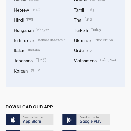
עברית
தமிழ்
Hebrew
Tamil
हिन्दी
ไทย
Hindi
Thai
Magyar
Türkçe
Hungarian
Turkish
Bahasa Indonesia
Українська
Indonesian
Ukrainian
Italiano
اردو
Italian
Urdu
日本語
Tiếng Việt
Japanese
Vietnamese
한국어
Korean
DOWNLOAD OUR APP