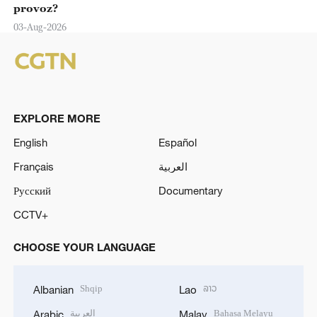
provoz?
03-Aug-2026
EXPLORE MORE
English
Español
Français
العربية
Русский
Documentary
CCTV+
CHOOSE YOUR LANGUAGE
Shqip
ລາວ
Albanian
Lao
العربية
Bahasa Melayu
Arabic
Malay