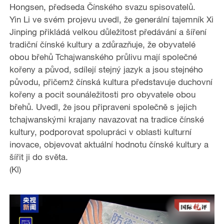
Hongsen, předseda Čínského svazu spisovatelů.
Yin Li ve svém projevu uvedl, že generální tajemník Xi
Jinping přikládá velkou důležitost předávání a šíření
tradiční čínské kultury a zdůrazňuje, že obyvatelé
obou břehů Tchajwanského průlivu mají společné
kořeny a původ, sdílejí stejný jazyk a jsou stejného
původu, přičemž čínská kultura představuje duchovní
kořeny a pocit sounáležitosti pro obyvatele obou
břehů. Uvedl, že jsou připraveni společně s jejich
tchajwanskými krajany navazovat na tradice čínské
kultury, podporovat spolupráci v oblasti kulturní
inovace, objevovat aktuální hodnotu čínské kultury a
šířit ji do světa.
(Kl)