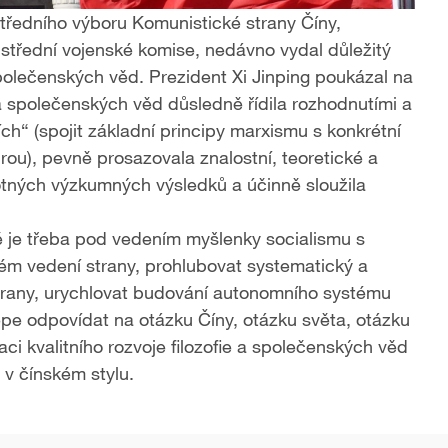
Ústředního výboru Komunistické strany Číny,
střední vojenské komise, nedávno vydal důležitý
společenských věd. Prezident Xi Jinping poukázal na
e a společenských věd důsledně řídila rozhodnutími a
ch“ (spojit základní principy marxismu s konkrétní
turou), pevně prosazovala znalostní, teoretické a
tných výzkumných výsledků a účinně sloužila
tě je třeba pod vedením myšlenky socialismu s
ném vedení strany, prohlubovat systematický a
 strany, urychlovat budování autonomního systému
lépe odpovídat na otázku Číny, otázku světa, otázku
aci kvalitního rozvoje filozofie a společenských věd
 v čínském stylu.