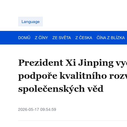
Language
DOMŮ
Z ČÍNY
ZE SVĚTA
Z ČESKA
ČÍNA Z BLÍZKA
Prezident Xi Jinping vy
podpoře kvalitního rozvo
společenských věd
2026-05-17 09:54:59