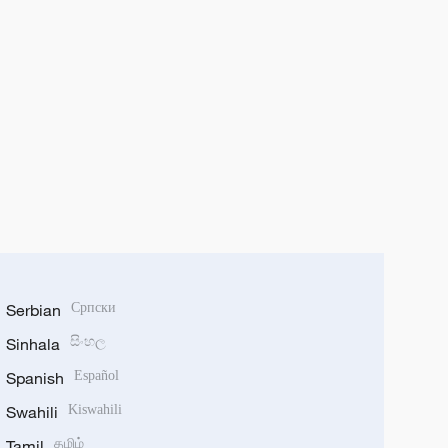
Serbian
Српски
Sinhala
සිංහල
Spanish
Español
Swahili
Kiswahili
Tamil
தமிழ்