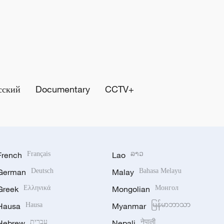
сский
Documentary
CCTV+
French
Français
Lao
ລາວ
German
Deutsch
Malay
Bahasa Melayu
Greek
Ελληνικά
Mongolian
Монгол
Hausa
Hausa
Myanmar
မြန်မာဘာသာ
Hebrew
עברית
Nepali
नेपाली