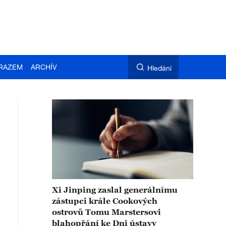
RAZEM
ARCHÍV
Hledání
Xi Jinping zaslal generálnímu
zástupci krále Cookových
ostrovů Tomu Marstersovi
blahopřání ke Dni ústavy