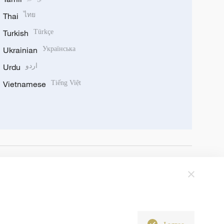
Thai
ไทย
Turkish
Türkçe
Ukrainian
Українська
Urdu
اردو
Vietnamese
Tiếng Việt