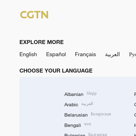
EXPLORE MORE
English
Español
Français
العربية
Ру
CHOOSE YOUR LANGUAGE
Albanian
Shqip
Arabic
العربية
Belarusian
Беларуская
Bengali
বাংলা
Bulgarian
Български