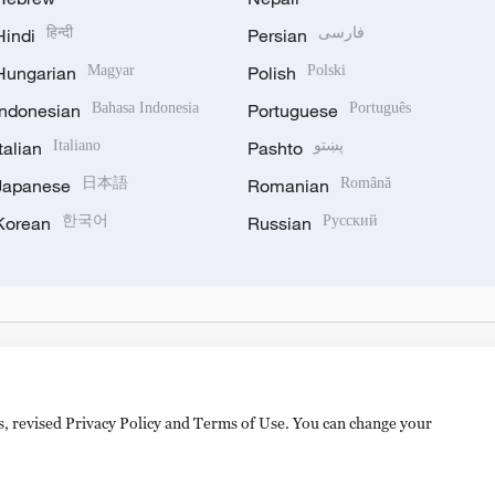
Hindi
हिन्दी
Persian
فارسی
Hungarian
Magyar
Polish
Polski
Indonesian
Bahasa Indonesia
Portuguese
Português
Italian
Italiano
Pashto
پښتو
Japanese
日本語
Romanian
Română
Korean
한국어
Russian
Русский
es, revised Privacy Policy and Terms of Use. You can change your