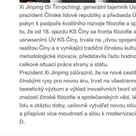
Xi Jinping (Si Ťin-pching), generální tajemník 
prezident Čínské lidové republiky a předseda Ú
pokyn k podpoře kvalitního rozvoje filozofie a 
to, že od 18. sjezdu KS Číny se fronta filozofi
usneseními ÚV KS Číny, trvala na „dvou spojení
realitou Číny a s vynikající tradiční čínskou kul
metodologické inovace, představila řadu hodno
celkové situaci práce strany a státu.
Prezident Xi Jinping zdůraznil, že na nové ces
čínskými rysy pro novou éru, trvat na všestran
teoretický výzkum a výklad inovativních teorií
znalostí čínské filozofie a společenských věd, 
lidu a otázku doby, usilovně vytvářet novou situ
a přispívat více moudrostí a silou k modernizaci
D.