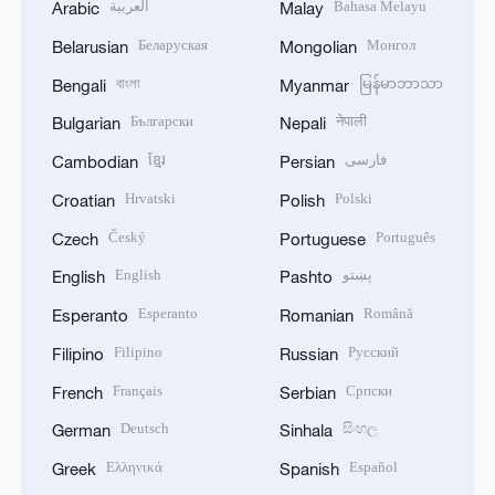
العربية
Bahasa Melayu
Arabic
Malay
Беларуская
Монгол
Belarusian
Mongolian
বাংলা
မြန်မာဘာသာ
Bengali
Myanmar
Български
नेपाली
Bulgarian
Nepali
ខ្មែរ
فارسی
Cambodian
Persian
Hrvatski
Polski
Croatian
Polish
Český
Português
Czech
Portuguese
English
پښتو
English
Pashto
Esperanto
Română
Esperanto
Romanian
Filipino
Русский
Filipino
Russian
Français
Српски
French
Serbian
Deutsch
සිංහල
German
Sinhala
Ελληνικά
Español
Greek
Spanish