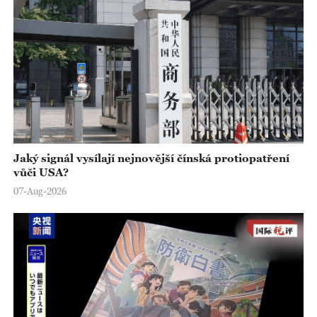
Jaký signál vysílají nejnovější čínská protiopatření
vůči USA?
07-Aug-2026