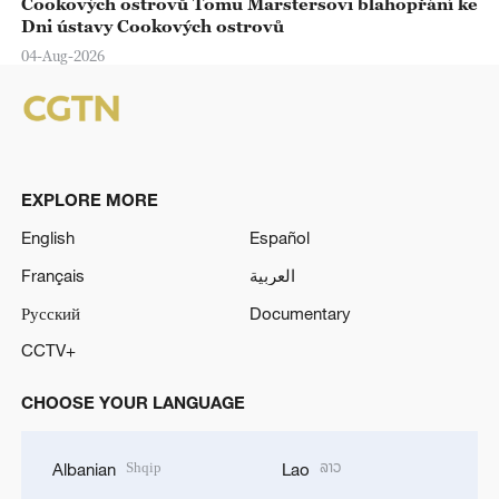
Cookových ostrovů Tomu Marstersovi blahopřání ke
Dni ústavy Cookových ostrovů
04-Aug-2026
EXPLORE MORE
English
Español
Français
العربية
Русский
Documentary
CCTV+
CHOOSE YOUR LANGUAGE
Shqip
ລາວ
Albanian
Lao