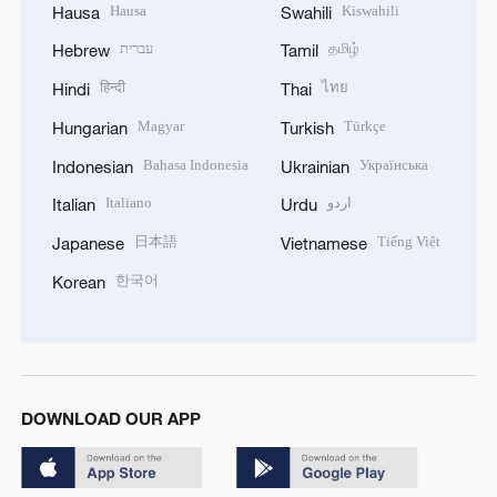
Hausa
Kiswahili
Hausa
Swahili
עברית
தமிழ்
Hebrew
Tamil
हिन्दी
ไทย
Hindi
Thai
Magyar
Türkçe
Hungarian
Turkish
Bahasa Indonesia
Українська
Indonesian
Ukrainian
Italiano
اردو
Italian
Urdu
日本語
Tiếng Việt
Japanese
Vietnamese
한국어
Korean
DOWNLOAD OUR APP