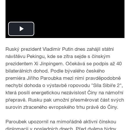
P
l
Ruský prezident Vladimir Putin dnes zahájil státní
návštěvu Pekingu, kde se zítra sejde s čínským
a
prezidentem Xi Jinpingem. Očekává se podpis až 40
bilaterálních dohod. Podle bývalého českého
y
premiéra Jiřího Paroubka mezi nimi pravděpodobně
nechybí dohoda o výstavbě ropovodu "Síla Sibiře 2",
V
která posílí energetickou nezávislost Číny na námořní
i
přepravě. Rusku pak umožní přesměrovat část svých
surovin ztraceného evropského trhu právě do Číny.
d
Paroubek upozornil na mimořádně aktivní čínskou
e
diplomacii v posledních dnech. Před dvěma týdny