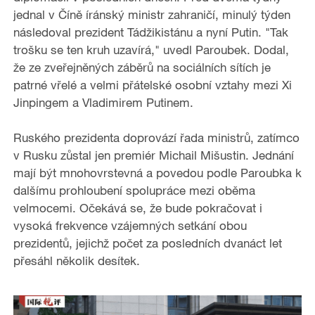
jednal v Číně íránský ministr zahraničí, minulý týden
o
následoval prezident Tádžikistánu a nyní Putin. "Tak
trošku se ten kruh uzavírá," uvedl Paroubek. Dodal,
že ze zveřejněných záběrů na sociálních sítích je
patrné vřelé a velmi přátelské osobní vztahy mezi Xi
Jinpingem a Vladimirem Putinem.
Ruského prezidenta doprovází řada ministrů, zatímco
v Rusku zůstal jen premiér Michail Mišustin. Jednání
mají být mnohovrstevná a povedou podle Paroubka k
dalšímu prohloubení spolupráce mezi oběma
velmocemi. Očekává se, že bude pokračovat i
vysoká frekvence vzájemných setkání obou
prezidentů, jejichž počet za posledních dvanáct let
přesáhl několik desítek.