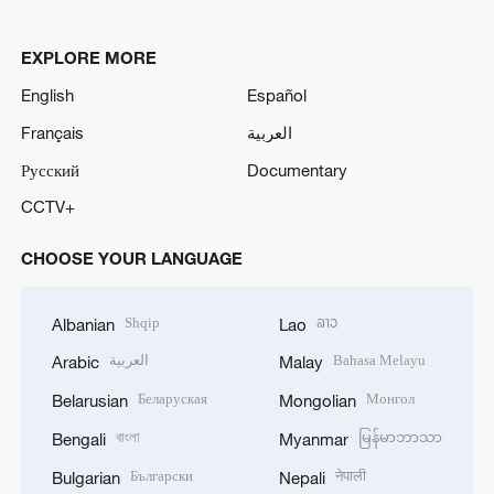
EXPLORE MORE
English
Español
Français
العربية
Русский
Documentary
CCTV+
CHOOSE YOUR LANGUAGE
Shqip
ລາວ
Albanian
Lao
العربية
Bahasa Melayu
Arabic
Malay
Беларуская
Монгол
Belarusian
Mongolian
বাংলা
မြန်မာဘာသာ
Bengali
Myanmar
Български
नेपाली
Bulgarian
Nepali