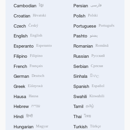
ខ្មែរ
فارسی
Cambodian
Persian
Hrvatski
Polski
Croatian
Polish
Český
Português
Czech
Portuguese
English
پښتو
English
Pashto
Esperanto
Română
Esperanto
Romanian
Filipino
Русский
Filipino
Russian
Français
Српски
French
Serbian
Deutsch
සිංහල
German
Sinhala
Ελληνικά
Español
Greek
Spanish
Hausa
Kiswahili
Hausa
Swahili
עברית
தமிழ்
Hebrew
Tamil
हिन्दी
ไทย
Hindi
Thai
Magyar
Türkçe
Hungarian
Turkish