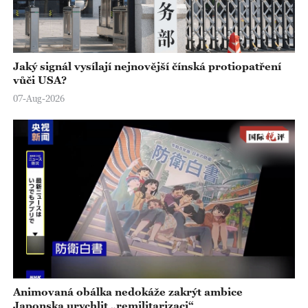
Jaký signál vysílají nejnovější čínská protiopatření
vůči USA?
07-Aug-2026
Animovaná obálka nedokáže zakrýt ambice
Japonska urychlit „remilitarizaci“