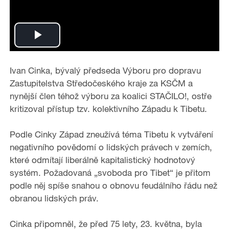
P
l
Ivan Cinka, bývalý předseda Výboru pro dopravu
Zastupitelstva Středočeského kraje za KSČM a
a
nynější člen téhož výboru za koalici STAČILO!, ostře
kritizoval přístup tzv. kolektivního Západu k Tibetu.
y
Podle Cinky Západ zneužívá téma Tibetu k vytváření
V
negativního povědomí o lidských právech v zemích,
i
které odmítají liberálně kapitalistický hodnotový
systém. Požadovaná „svoboda pro Tibet“ je přitom
d
podle něj spíše snahou o obnovu feudálního řádu než
obranou lidských práv.
e
Cinka připomněl, že před 75 lety, 23. května, byla