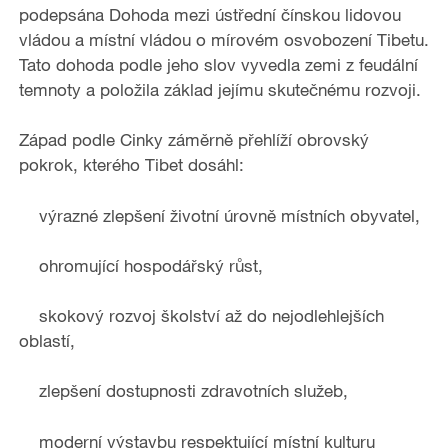
o
podepsána Dohoda mezi ústřední čínskou lidovou
vládou a místní vládou o mírovém osvobození Tibetu.
Tato dohoda podle jeho slov vyvedla zemi z feudální
temnoty a položila základ jejímu skutečnému rozvoji.
Západ podle Cinky záměrně přehlíží obrovský
pokrok, kterého Tibet dosáhl:
výrazné zlepšení životní úrovně místních obyvatel,
ohromující hospodářský růst,
skokový rozvoj školství až do nejodlehlejších
oblastí,
zlepšení dostupnosti zdravotních služeb,
moderní výstavbu respektující místní kulturu