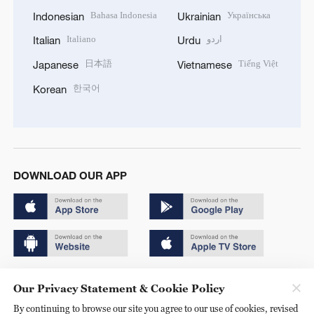
Bahasa Indonesia
Українська
Indonesian
Ukrainian
Italiano
اردو
Italian
Urdu
日本語
Tiếng Việt
Japanese
Vietnamese
한국어
Korean
DOWNLOAD OUR APP
Copyright © 2024 CGTN.
Our Privacy Statement & Cookie Policy
京ICP备20000184号
By continuing to browse our site you agree to our use of cookies, revised