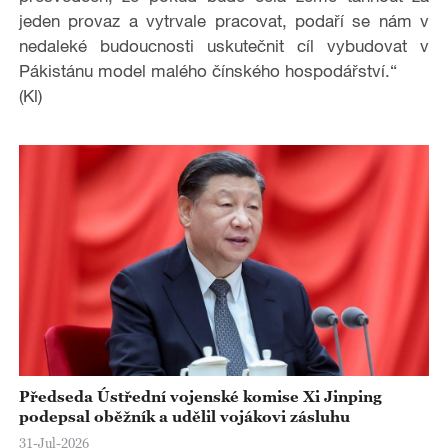
jeden provaz a vytrvale pracovat, podaří se nám v
o
nedaleké budoucnosti uskutečnit cíl vybudovat v
Pákistánu model malého čínského hospodářství.“
(Kl)
Předseda Ústřední vojenské komise Xi Jinping
podepsal oběžník a udělil vojákovi zásluhu
31-Jul-2026