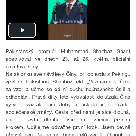
P
l
Pákistánský premiér Muhammad Shahbaz Sharif
absolvoval ve dnech 23. až 26. května oficiální
a
návštěvu Číny.
Na sklonku své návštěvy Číny, při odjezdu z Pekingu
y
zpět do Pákistánu, Shahbaz řekl: „Vezměme si Čínu
za vzor a učme se od ní duchu neúnavného úsilí a
V
odhodlání. Právě díky této vytrvalosti dokázala Čína
i
vytvořit zázrak naší doby a uskutečnit obrovské
společenské změny. Cesta před námi je sice dlouhá,
d
ale i cesta dlouhá tisíc mil začíná prvním
krokem. Udělejme odvážně první krok. Jsem pevně
e
přesvědčen, že pokud bude celá země táhnout za