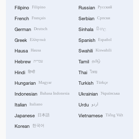
Filipino
Русский
Filipino
Russian
Français
Српски
French
Serbian
Deutsch
සිංහල
German
Sinhala
Ελληνικά
Español
Greek
Spanish
Hausa
Kiswahili
Hausa
Swahili
עברית
தமிழ்
Hebrew
Tamil
हिन्दी
ไทย
Hindi
Thai
Magyar
Türkçe
Hungarian
Turkish
Bahasa Indonesia
Українська
Indonesian
Ukrainian
Italiano
اردو
Italian
Urdu
日本語
Tiếng Việt
Japanese
Vietnamese
한국어
Korean