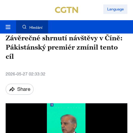
Language
Hledání
Závěrečné shrnutí návštěvy v Číně:
Pákistánský premiér zmínil tento
cíl
2026-05-27 02:33:32
Share