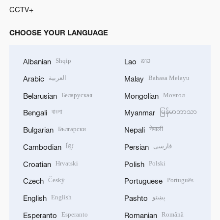
CCTV+
CHOOSE YOUR LANGUAGE
Shqip
ລາວ
Albanian
Lao
العربية
Bahasa Melayu
Arabic
Malay
Беларуская
Монгол
Belarusian
Mongolian
বাংলা
မြန်မာဘာသာ
Bengali
Myanmar
Български
नेपाली
Bulgarian
Nepali
ខ្មែរ
فارسی
Cambodian
Persian
Hrvatski
Polski
Croatian
Polish
Český
Português
Czech
Portuguese
English
پښتو
English
Pashto
Esperanto
Română
Esperanto
Romanian