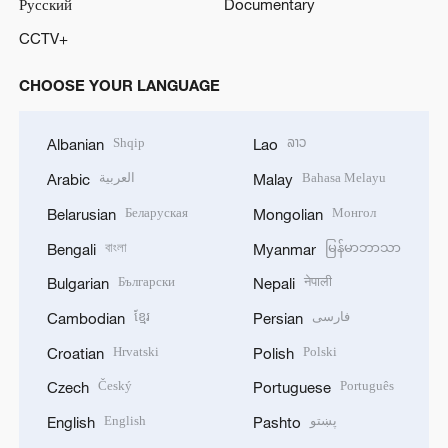
Русский
Documentary
CCTV+
CHOOSE YOUR LANGUAGE
Shqip
ລາວ
Albanian
Lao
العربية
Bahasa Melayu
Arabic
Malay
Беларуская
Монгол
Belarusian
Mongolian
বাংলা
မြန်မာဘာသာ
Bengali
Myanmar
Български
नेपाली
Bulgarian
Nepali
ខ្មែរ
فارسی
Cambodian
Persian
Hrvatski
Polski
Croatian
Polish
Český
Português
Czech
Portuguese
English
پښتو
English
Pashto