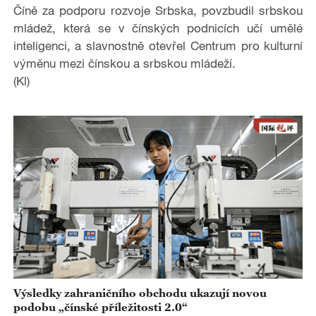
o
Číně za podporu rozvoje Srbska, povzbudil srbskou
mládež, která se v čínských podnicích učí umělé
inteligenci, a slavnostně otevřel Centrum pro kulturní
výměnu mezi čínskou a srbskou mládeží.
(Kl)
Výsledky zahraničního obchodu ukazují novou
podobu „čínské příležitosti 2.0“