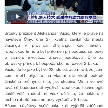
P
l
Srbský prezident Aleksandar Vučić, který je právě na
návštěvě Číny, dne 27. května zavítal do města
a
Jiaxingu v provincii Zhejiangu, kde navštívil
robotickou firmu a byl přítomen při podpisu smlouvy
y
o záměru investice. Znovu poděkoval Číně za
obrovský přínos k hospodářskému rozvoji Srbska.
V
Vučić: Je to jako být ve 22. století. Jsem rád, že jsem
i
sem mohl přijet a na vlastní oči vidět pokrok
čínského průmyslu i to, jak skupina Minth ve své
d
továrně budoucnosti využívá robotickou technologii.
Ještě větší radost mi však dělá to, že některé z
e
těchto robotů budeme brzy vyrábět v Srbsku.
Během návštěvy Vučić několikrát vyjádřil vděčnost