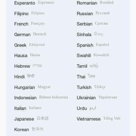
Esperanto
Română
Esperanto
Romanian
Filipino
Русский
Filipino
Russian
Français
Српски
French
Serbian
Deutsch
සිංහල
German
Sinhala
Ελληνικά
Español
Greek
Spanish
Hausa
Kiswahili
Hausa
Swahili
עברית
தமிழ்
Hebrew
Tamil
हिन्दी
ไทย
Hindi
Thai
Magyar
Türkçe
Hungarian
Turkish
Bahasa Indonesia
Українська
Indonesian
Ukrainian
Italiano
اردو
Italian
Urdu
日本語
Tiếng Việt
Japanese
Vietnamese
한국어
Korean