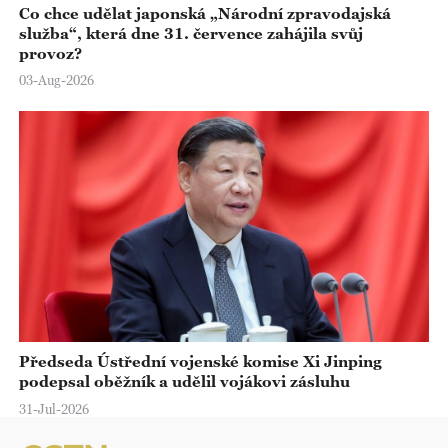
Co chce udělat japonská „Národní zpravodajská
služba“, která dne 31. července zahájila svůj
provoz?
03-Aug-2026
Předseda Ústřední vojenské komise Xi Jinping
podepsal oběžník a udělil vojákovi zásluhu
31-Jul-2026