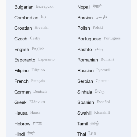
Български
नेपाली
Bulgarian
Nepali
ខ្មែរ
فارسی
Cambodian
Persian
Hrvatski
Polski
Croatian
Polish
Český
Português
Czech
Portuguese
English
پښتو
English
Pashto
Esperanto
Română
Esperanto
Romanian
Filipino
Русский
Filipino
Russian
Français
Српски
French
Serbian
Deutsch
සිංහල
German
Sinhala
Ελληνικά
Español
Greek
Spanish
Hausa
Kiswahili
Hausa
Swahili
עברית
தமிழ்
Hebrew
Tamil
हिन्दी
ไทย
Hindi
Thai