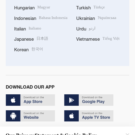
Magyar
Türkçe
Hungarian
Turkish
Bahasa Indonesia
Українська
Indonesian
Ukrainian
Italiano
اردو
Italian
Urdu
日本語
Tiếng Việt
Japanese
Vietnamese
한국어
Korean
DOWNLOAD OUR APP
Copyright © 2024 CGTN.
Our Privacy Statement & Cookie Policy