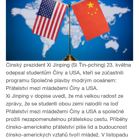
Čínský prezident Xi Jinping (Si Ťin-pching) 23. května​
odepsal studentům Číny a USA, kteří se zúčastnili
programu Společné plavby modrým oceánem:
Přátelství mezi mládežemi Číny a USA.
Xi Jinping v dopise uvedl, že má velkou radost ze
zprávy, že se studenti obou zemí nalodili na loď
Přátelství mezi mládežemi Číny a USA a společně
prožili nezapomenutelnou přátelskou cestu. Příběhy
čínsko-amerického přátelství píše lid a budoucnost
čínsko-amerických vztahů tvoří mládež. V listopadu